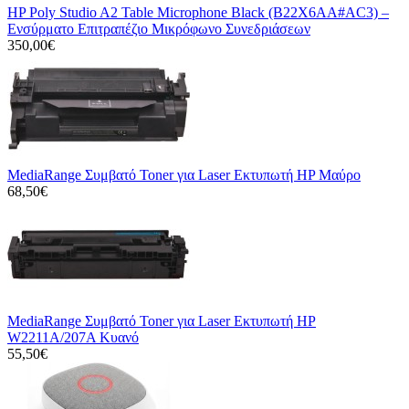
HP Poly Studio A2 Table Microphone Black (B22X6AA#AC3) –
Ενσύρματο Επιτραπέζιο Μικρόφωνο Συνεδριάσεων
350,00€
MediaRange Συμβατό Toner για Laser Εκτυπωτή HP Μαύρο
68,50€
MediaRange Συμβατό Toner για Laser Εκτυπωτή HP
W2211A/207A Κυανό
55,50€