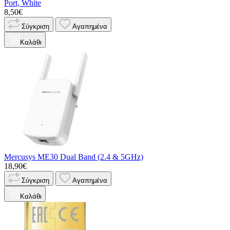
Port, White
8,50€
Σύγκριση
Αγαπημένα
Καλάθι
Mercusys ME30 Dual Band (2.4 & 5GHz)
18,90€
Σύγκριση
Αγαπημένα
Καλάθι