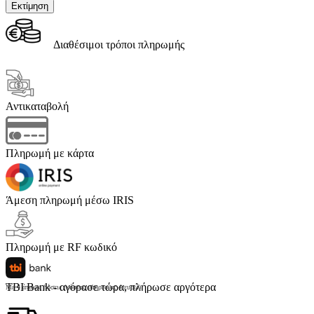
Διαθέσιμοι τρόποι πληρωμής
Αντικαταβολή
Πληρωμή με κάρτα
Άμεση πληρωμή μέσω IRIS
Πληρωμή με RF κωδικό
TBI Bank - αγόρασε τώρα, πλήρωσε αργότερα
Με 4 άτοκες δόσεις (κόστος υπηρεσίας 4 ευρώ)