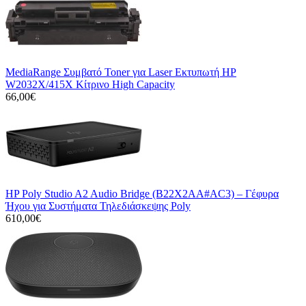
MediaRange Συμβατό Toner για Laser Εκτυπωτή HP
W2032X/415X Κίτρινο High Capacity
66,00€
HP Poly Studio A2 Audio Bridge (B22X2AA#AC3) – Γέφυρα
Ήχου για Συστήματα Τηλεδιάσκεψης Poly
610,00€