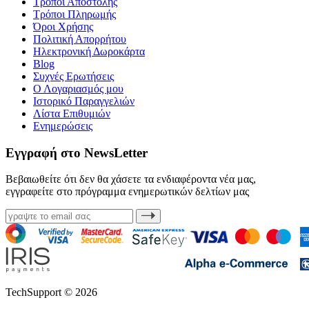
Τρόποι Αποστολής
Τρόποι Πληρωμής
Όροι Χρήσης
Πολιτική Απορρήτου
Ηλεκτρονική Δωροκάρτα
Blog
Συχνές Ερωτήσεις
Ο Λογαριασμός μου
Ιστορικό Παραγγελιών
Λίστα Επιθυμιών
Ενημερώσεις
Εγγραφή στο NewsLetter
Βεβαιωθείτε ότι δεν θα χάσετε τα ενδιαφέροντα νέα μας,
εγγραφείτε στο πρόγραμμα ενημερωτικών δελτίων μας
TechSupport © 2026