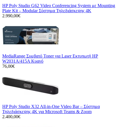
HP Poly Studio G62 Video Conferencing System με Mounting
Plate Kit – Modular Σύστημα Τηλεδιάσκεψης 4K
2.990,00€
MediaRange Συμβατό Toner για Laser Εκτυπωτή HP
W2031A/415A Κυανό
76,00€
HP Poly Studio X32 All-in-One Video Bar – Σύστημα
Τηλεδιάσκεψης 4K για Microsoft Teams & Zoom
2.400,00€