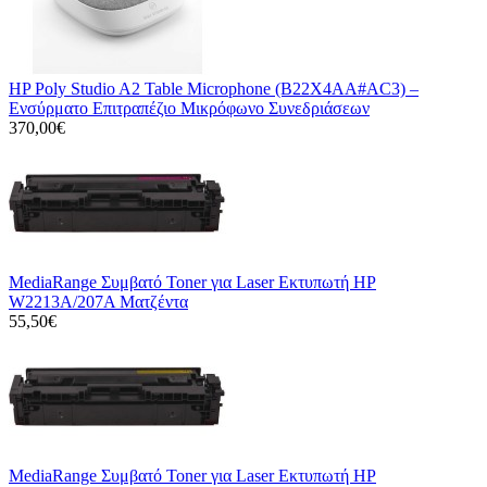
HP Poly Studio A2 Table Microphone (B22X4AA#AC3) –
Ενσύρματο Επιτραπέζιο Μικρόφωνο Συνεδριάσεων
370,00€
MediaRange Συμβατό Toner για Laser Εκτυπωτή HP
W2213A/207A Ματζέντα
55,50€
MediaRange Συμβατό Toner για Laser Εκτυπωτή HP