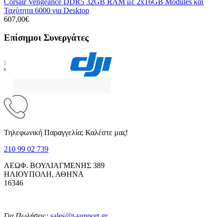
Corsair Vengeance DDR5 32GB RAM με 2x16GB Modules και
Ταχύτητα 6000 για Desktop
607,00€
Επίσημοι Συνεργάτες
Τηλεφωνική Παραγγελία; Καλέστε μας!
210 99 02 739
ΛΕΩΦ. ΒΟΥΛΙΑΓΜΕΝΗΣ 389
ΗΛΙΟΥΠΟΛΗ, ΑΘΗΝΑ
16346
Για Πωλήσεις:
sales@t-support.gr