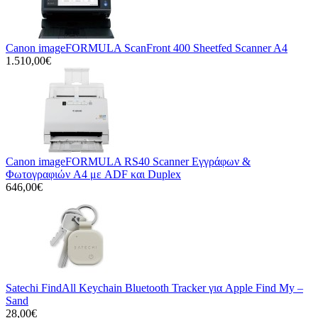
Canon imageFORMULA ScanFront 400 Sheetfed Scanner A4
1.510,00€
Canon imageFORMULA RS40 Scanner Εγγράφων &
Φωτογραφιών A4 με ADF και Duplex
646,00€
Satechi FindAll Keychain Bluetooth Tracker για Apple Find My –
Sand
28,00€