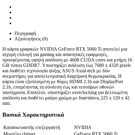
Περιγραφή
Αξιολογήσεις (0)
Η κάρτα γραφικών NVIDIA GeForce RTX 5060 Ti αποτελεί μια
ισχυρή επιλογή για gaming και απαιτητικές εφαρμογές,
προσφέροντας υψηλή απόδοση με 4608 CUDA cores και μνήμη 16
GB τύπου GDDR7. Υποστηρίζει ανάλυση έως 7680 x 4320 pixels
και διαθέτει τεχνολογία ψύξης ASUS Axial-tech με δύο
ανεμιστήρες για αποτελεσματική διαχείριση θερμοκρασίας. Η
κάρτα είναι εξοπλισμένη με θύρες HDMI 2.1b και DisplayPort
2.1b, επιτρέποντας τη σύνδεση έως και τεσσάρων οθονών
ταυτόχρονα. Επιπλέον, υποστηρίζει overclocking για βελτιωμένη
απόδοση και διαθέτει μαύρο χρώμα με διαστάσεις 225 x 120 x 42
mm.
Βασικά Χαρακτηριστικά
Κατασκευαστής επεξεργαστή
NVIDIA
Μοντέλο chipset
GeForce RTX 5060 Ti