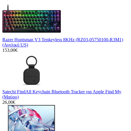
Razer Huntsman V3 Tenkeyless 8KHz (RZ03-05750100-R3M1)
(Αγγλικό US)
153,00€
Satechi FindAll Keychain Bluetooth Tracker για Apple Find My
(Μαύρο)
26,00€