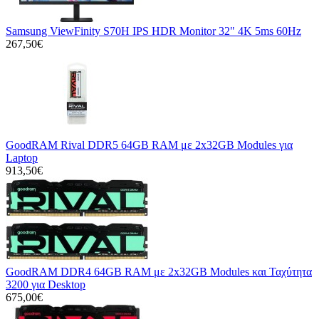
Samsung ViewFinity S70H IPS HDR Monitor 32" 4K 5ms 60Hz
267,50€
GoodRAM Rival DDR5 64GB RAM με 2x32GB Modules για
Laptop
913,50€
GoodRAM DDR4 64GB RAM με 2x32GB Modules και Ταχύτητα
3200 για Desktop
675,00€