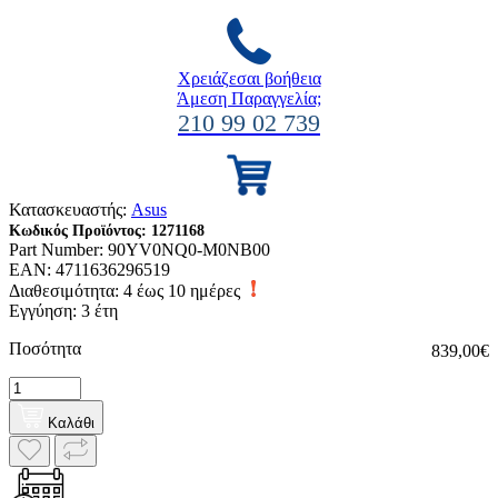
Χρειάζεσαι βοήθεια
Άμεση Παραγγελία;
210 99 02 739
Κατασκευαστής:
Asus
Κωδικός Προϊόντος:
1271168
Part Number:
90YV0NQ0-M0NB00
EAN:
4711636296519
Διαθεσιμότητα:
4 έως 10 ημέρες
Εγγύηση: 3 έτη
Ποσότητα
839,00€
Καλάθι