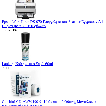
Epson WorkForce DS-970 Επαγγελματικός Scanner Εγγράφων A4
Duplex με ADF 100 φύλλων
1.282,50€
Lanberg Καθαριστικό Σπρέι 60ml
7,00€
Gembird CK-AWW100-01 Καθαριστικό Οθόνης Μαντηλάκια
Καθαρισμού Οθόνης 100τμχ