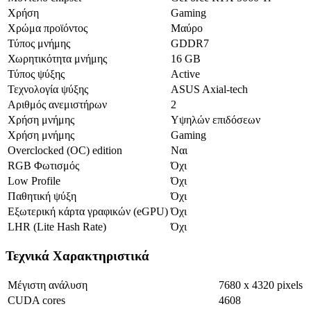
Χρήση
Gaming
Χρώμα προϊόντος
Μαύρο
Τύπος μνήμης
GDDR7
Χωρητικότητα μνήμης
16 GB
Τύπος ψύξης
Active
Τεχνολογία ψύξης
ASUS Axial-tech
Αριθμός ανεμιστήρων
2
Χρήση μνήμης
Υψηλών επιδόσεων
Χρήση μνήμης
Gaming
Overclocked (OC) edition
Ναι
RGB Φωτισμός
Όχι
Low Profile
Όχι
Παθητική ψύξη
Όχι
Εξωτερική κάρτα γραφικών (eGPU)
Όχι
LHR (Lite Hash Rate)
Όχι
Τεχνικά Χαρακτηριστικά
Μέγιστη ανάλυση
7680 x 4320 pixels
CUDA cores
4608