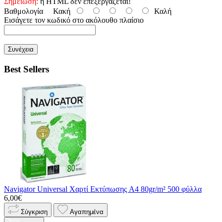
Σημείωση:
η HTML δεν επεξεργάζεται!
Βαθμολογία
Κακή
Καλή
Εισάγετε τον κωδικό στο ακόλουθο πλαίσιο
Συνέχεια
Best Sellers
Navigator Universal Χαρτί Εκτύπωσης A4 80gr/m² 500 φύλλα
6,00€
Σύγκριση
Αγαπημένα