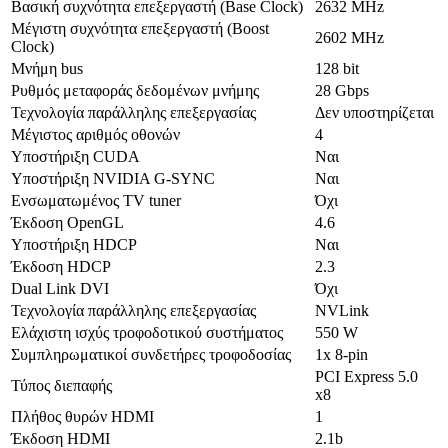
Βασική συχνότητα επεξεργαστή (Base Clock)
2632 MHz
Μέγιστη συχνότητα επεξεργαστή (Boost
2602 MHz
Clock)
Μνήμη bus
128 bit
Ρυθμός μεταφοράς δεδομένων μνήμης
28 Gbps
Τεχνολογία παράλληλης επεξεργασίας
Δεν υποστηρίζεται
Μέγιστος αριθμός οθονών
4
Υποστήριξη CUDA
Ναι
Υποστήριξη NVIDIA G-SYNC
Ναι
Ενσωματωμένος TV tuner
Όχι
Έκδοση OpenGL
4.6
Υποστήριξη HDCP
Ναι
Έκδοση HDCP
2.3
Dual Link DVI
Όχι
Τεχνολογία παράλληλης επεξεργασίας
NVLink
Ελάχιστη ισχύς τροφοδοτικού συστήματος
550 W
Συμπληρωματικοί συνδετήρες τροφοδοσίας
1x 8-pin
PCI Express 5.0
Τύπος διεπαφής
x8
Πλήθος θυρών HDMI
1
Έκδοση HDMI
2.1b