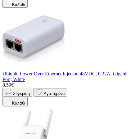
Καλάθι
Ubiquiti Power Over Ethernet Injector, 48VDC, 0.32A, Gigabit
Port, White
8,50€
Σύγκριση
Αγαπημένα
Καλάθι