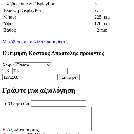
Πλήθος θυρών DisplayPort
3
Έκδοση DisplayPort
2.1b
Μήκος
225 mm
Ύψος
120 mm
Βάθος
42 mm
Μετάβαση σε σελίδα προμηθευτή
Εκτίμηση Κόστους Αποστολής προϊόντος
Χώρα
Τ.Κ.
Εκτίμηση
Γράψτε μια αξιολόγηση
Το Όνομα σας
Η Αξιολόγηση σας