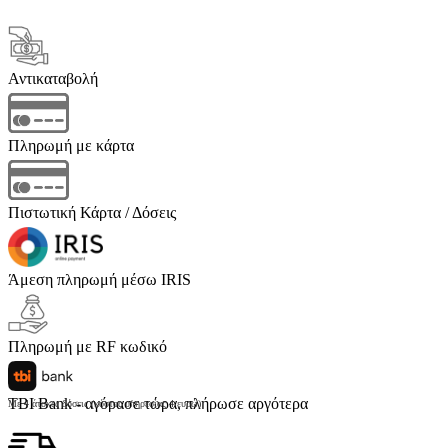
Αντικαταβολή
Πληρωμή με κάρτα
Πιστωτική Κάρτα / Δόσεις
Άμεση πληρωμή μέσω IRIS
Πληρωμή με RF κωδικό
TBI Bank - αγόρασε τώρα, πλήρωσε αργότερα
Με 4 άτοκες δόσεις (κόστος υπηρεσίας 4 ευρώ)