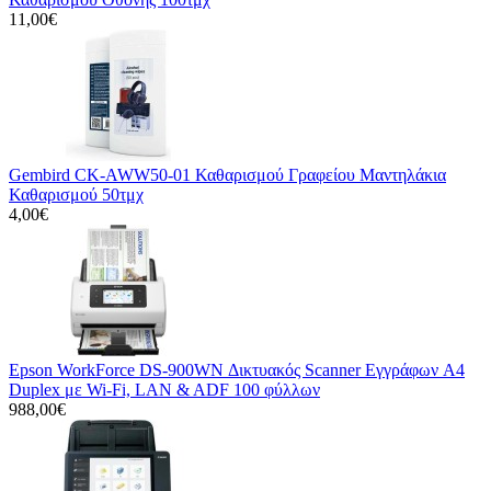
11,00€
Gembird CK-AWW50-01 Καθαρισμού Γραφείου Μαντηλάκια
Καθαρισμού 50τμχ
4,00€
Epson WorkForce DS-900WN Δικτυακός Scanner Εγγράφων A4
Duplex με Wi-Fi, LAN & ADF 100 φύλλων
988,00€