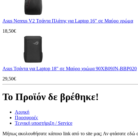
Asus Nereus V2 Τσάντα Πλάτης για Laptop 16" σε Μαύρο χρώμα
18,50€
Asus Τσάντα για Laptop 18" σε Μαύρο χρώμα 90XB09JN-BBP020
29,50€
Το Προϊόν δε βρέθηκε!
Αρχική
Προσφορές
Τεχνική υποστήριξη / Service
Μήπως ακολουθήσατε κάποιο link από το site μας; Αν φτάσατε εδώ