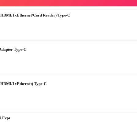
HDMI/1xEthernet/Card Reader) Type-C
Adapter Type-C
HDMI/1xEthernet) Type-C
 Γκρι