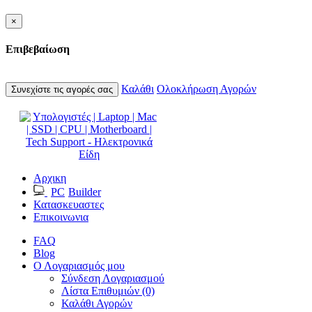
×
Επιβεβαίωση
Καλάθι
Ολοκλήρωση Αγορών
Συνεχίστε τις αγορές σας
Αρχικη
PC
Builder
Κατασκευαστες
Επικοινωνια
FAQ
Blog
Ο Λογαριασμός μου
Σύνδεση Λογαριασμού
Λίστα Επιθυμιών (0)
Καλάθι Αγορών