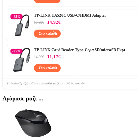
TP-LINK UA520C USB-C/HDMI Adapter
-25%
14,92€
19,89€
Στο καλάθι
TP-LINK Card Reader Type-C για SD/microSD Γκρι
-25%
11,17€
14,89€
Στο καλάθι
Η έκπτωση ισχύει όταν αγοραστεί μαζί με αυτό το προϊόν.
Αγόρασε μαζί ...