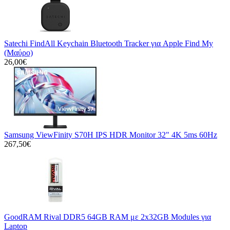
Satechi FindAll Keychain Bluetooth Tracker για Apple Find My
(Μαύρο)
26,00€
Samsung ViewFinity S70H IPS HDR Monitor 32" 4K 5ms 60Hz
267,50€
GoodRAM Rival DDR5 64GB RAM με 2x32GB Modules για
Laptop