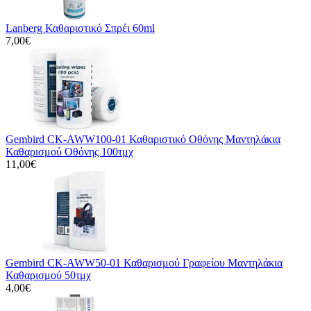
Lanberg Καθαριστικό Σπρέι 60ml
7,00€
Gembird CK-AWW100-01 Καθαριστικό Οθόνης Μαντηλάκια
Καθαρισμού Οθόνης 100τμχ
11,00€
Gembird CK-AWW50-01 Καθαρισμού Γραφείου Μαντηλάκια
Καθαρισμού 50τμχ
4,00€