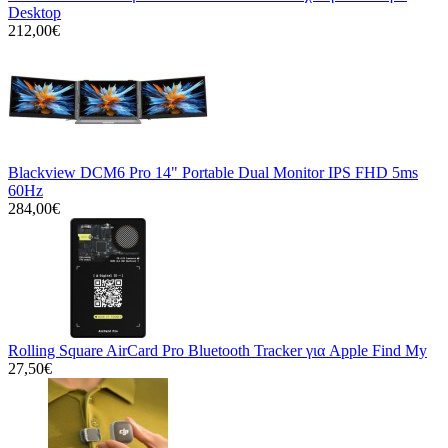
Desktop
212,00€
Blackview DCM6 Pro 14" Portable Dual Monitor IPS FHD 5ms
60Hz
284,00€
Rolling Square AirCard Pro Bluetooth Tracker για Apple Find My
27,50€