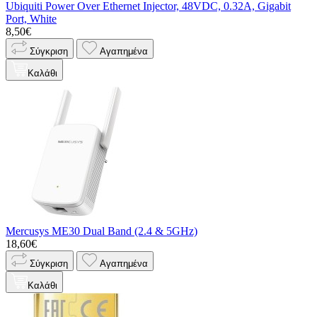
Ubiquiti Power Over Ethernet Injector, 48VDC, 0.32A, Gigabit
Port, White
8,50€
Σύγκριση
Αγαπημένα
Καλάθι
Mercusys ME30 Dual Band (2.4 & 5GHz)
18,60€
Σύγκριση
Αγαπημένα
Καλάθι