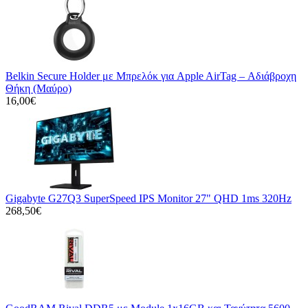
Belkin Secure Holder με Μπρελόκ για Apple AirTag – Αδιάβροχη
Θήκη (Μαύρο)
16,00€
Gigabyte G27Q3 SuperSpeed IPS Monitor 27" QHD 1ms 320Hz
268,50€