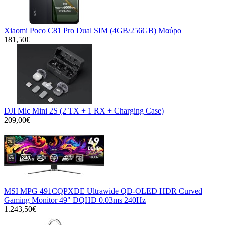
Xiaomi Poco C81 Pro Dual SIM (4GB/256GB) Μαύρο
181,50€
DJI Mic Mini 2S (2 TX + 1 RX + Charging Case)
209,00€
MSI MPG 491CQPXDE Ultrawide QD-OLED HDR Curved
Gaming Monitor 49" DQHD 0.03ms 240Hz
1.243,50€