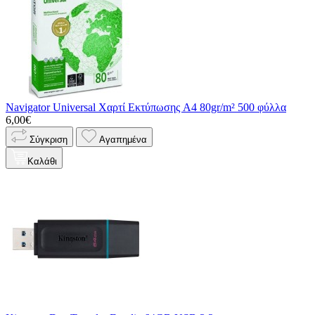
Navigator Universal Χαρτί Εκτύπωσης A4 80gr/m² 500 φύλλα
6,00€
Σύγκριση
Αγαπημένα
Καλάθι