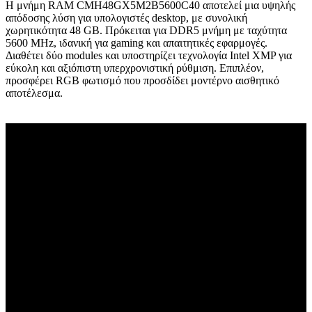
Η μνήμη RAM CMH48GX5M2B5600C40 αποτελεί μια υψηλής
απόδοσης λύση για υπολογιστές desktop, με συνολική
χωρητικότητα 48 GB. Πρόκειται για DDR5 μνήμη με ταχύτητα
5600 MHz, ιδανική για gaming και απαιτητικές εφαρμογές.
Διαθέτει δύο modules και υποστηρίζει τεχνολογία Intel XMP για
εύκολη και αξιόπιστη υπερχρονιστική ρύθμιση. Επιπλέον,
προσφέρει RGB φωτισμό που προσδίδει μοντέρνο αισθητικό
αποτέλεσμα.