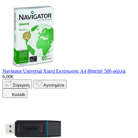
Navigator Universal Χαρτί Εκτύπωσης A4 80gr/m² 500 φύλλα
6,00€
Σύγκριση
Αγαπημένα
Καλάθι