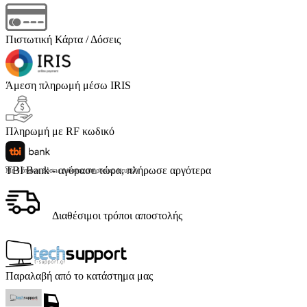
Πιστωτική Κάρτα / Δόσεις
Άμεση πληρωμή μέσω IRIS
Πληρωμή με RF κωδικό
TBI Bank - αγόρασε τώρα, πλήρωσε αργότερα
Με 4 άτοκες δόσεις (κόστος υπηρεσίας 4 ευρώ)
Διαθέσιμοι τρόποι αποστολής
Παραλαβή από το κατάστημα μας