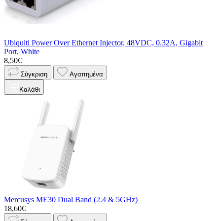
Ubiquiti Power Over Ethernet Injector, 48VDC, 0.32A, Gigabit
Port, White
8,50€
Σύγκριση
Αγαπημένα
Καλάθι
Mercusys ME30 Dual Band (2.4 & 5GHz)
18,60€