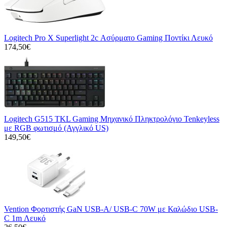
Logitech Pro X Superlight 2c Ασύρματο Gaming Ποντίκι Λευκό
174,50€
Logitech G515 TKL Gaming Μηχανικό Πληκτρολόγιο Tenkeyless
με RGB φωτισμό (Αγγλικό US)
149,50€
Vention Φορτιστής GaN USB-A/ USB-C 70W με Καλώδιο USB-
C 1m Λευκό