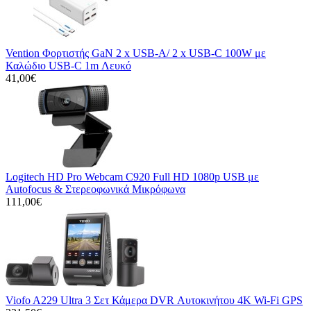
Vention Φορτιστής GaN 2 x USB-A/ 2 x USB-C 100W με
Καλώδιο USB-C 1m Λευκό
41,00€
Logitech HD Pro Webcam C920 Full HD 1080p USB με
Autofocus & Στερεοφωνικά Μικρόφωνα
111,00€
Viofo A229 Ultra 3 Σετ Κάμερα DVR Αυτοκινήτου 4K Wi-Fi GPS