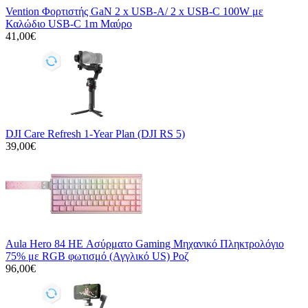
Vention Φορτιστής GaN 2 x USB-A/ 2 x USB-C 100W με
Καλώδιο USB-C 1m Μαύρο
41,00€
DJI Care Refresh 1-Year Plan (DJI RS 5)
39,00€
Aula Hero 84 HE Ασύρματο Gaming Μηχανικό Πληκτρολόγιο
75% με RGB φωτισμό (Αγγλικό US) Ροζ
96,00€