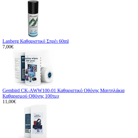
Lanberg Καθαριστικό Σπρέι 60ml
7,00€
Gembird CK-AWW100-01 Καθαριστικό Οθόνης Μαντηλάκια
Καθαρισμού Οθόνης 100τμχ
11,00€