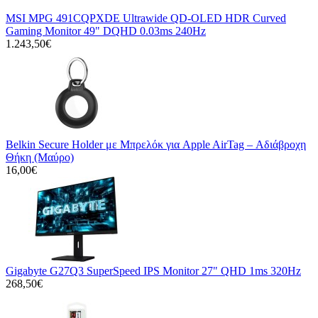
MSI MPG 491CQPXDE Ultrawide QD-OLED HDR Curved
Gaming Monitor 49" DQHD 0.03ms 240Hz
1.243,50€
Belkin Secure Holder με Μπρελόκ για Apple AirTag – Αδιάβροχη
Θήκη (Μαύρο)
16,00€
Gigabyte G27Q3 SuperSpeed IPS Monitor 27" QHD 1ms 320Hz
268,50€