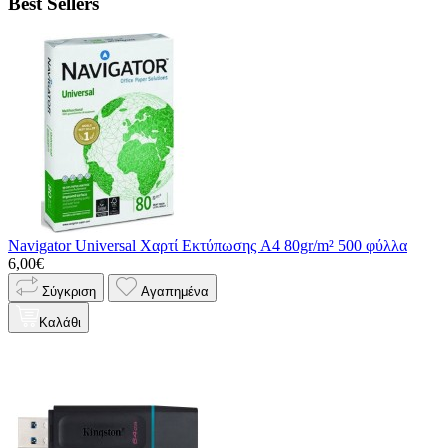
Best Sellers
Navigator Universal Χαρτί Εκτύπωσης A4 80gr/m² 500 φύλλα
6,00€
Σύγκριση
Αγαπημένα
Καλάθι