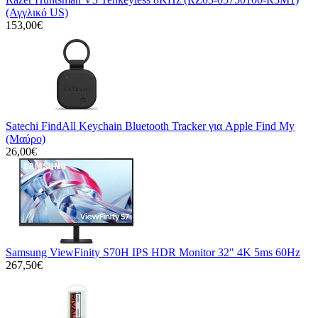
(Αγγλικό US)
153,00€
Satechi FindAll Keychain Bluetooth Tracker για Apple Find My
(Μαύρο)
26,00€
Samsung ViewFinity S70H IPS HDR Monitor 32" 4K 5ms 60Hz
267,50€