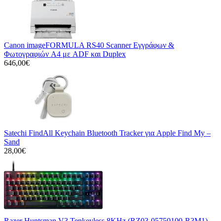
Canon imageFORMULA RS40 Scanner Εγγράφων &
Φωτογραφιών A4 με ADF και Duplex
646,00€
Satechi FindAll Keychain Bluetooth Tracker για Apple Find My –
Sand
28,00€
Razer Huntsman V3 Tenkeyless 8KHz (RZ03-05750100-R3M1)