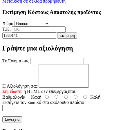
Μετάβαση σε σελίδα προμηθευτή
Εκτίμηση Κόστους Αποστολής προϊόντος
Χώρα
Τ.Κ.
Εκτίμηση
Γράψτε μια αξιολόγηση
Το Όνομα σας
Η Αξιολόγηση σας
Σημείωση:
η HTML δεν επεξεργάζεται!
Βαθμολογία
Κακή
Καλή
Εισάγετε τον κωδικό στο ακόλουθο πλαίσιο
Συνέχεια