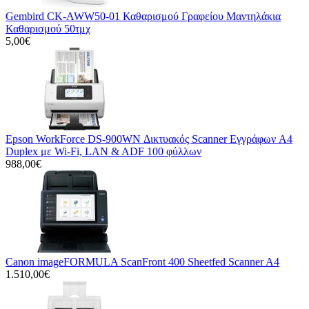
Gembird CK-AWW50-01 Καθαρισμού Γραφείου Μαντηλάκια
Καθαρισμού 50τμχ
5,00€
Epson WorkForce DS-900WN Δικτυακός Scanner Εγγράφων A4
Duplex με Wi-Fi, LAN & ADF 100 φύλλων
988,00€
Canon imageFORMULA ScanFront 400 Sheetfed Scanner A4
1.510,00€