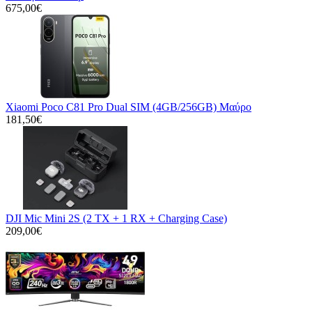
675,00€
Xiaomi Poco C81 Pro Dual SIM (4GB/256GB) Μαύρο
181,50€
DJI Mic Mini 2S (2 TX + 1 RX + Charging Case)
209,00€