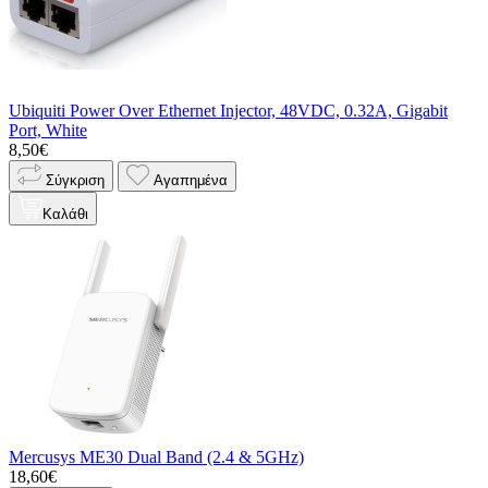
Ubiquiti Power Over Ethernet Injector, 48VDC, 0.32A, Gigabit
Port, White
8,50€
Σύγκριση
Αγαπημένα
Καλάθι
Mercusys ME30 Dual Band (2.4 & 5GHz)
18,60€