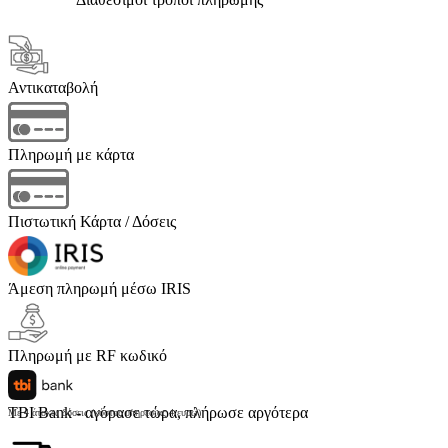
Αντικαταβολή
Πληρωμή με κάρτα
Πιστωτική Κάρτα / Δόσεις
Άμεση πληρωμή μέσω IRIS
Πληρωμή με RF κωδικό
TBI Bank - αγόρασε τώρα, πλήρωσε αργότερα
Με 4 άτοκες δόσεις (κόστος υπηρεσίας 4 ευρώ)