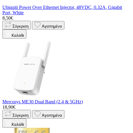
Ubiquiti Power Over Ethernet Injector, 48VDC, 0.32A, Gigabit
Port, White
8,50€
Σύγκριση
Αγαπημένα
Καλάθι
Mercusys ME30 Dual Band (2.4 & 5GHz)
18,90€
Σύγκριση
Αγαπημένα
Καλάθι