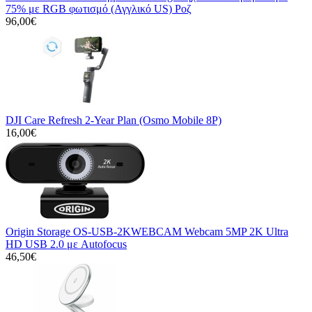
75% με RGB φωτισμό (Αγγλικό US) Ροζ
96,00€
DJI Care Refresh 2-Year Plan (Osmo Mobile 8P)
16,00€
Origin Storage OS-USB-2KWEBCAM Webcam 5MP 2K Ultra
HD USB 2.0 με Autofocus
46,50€