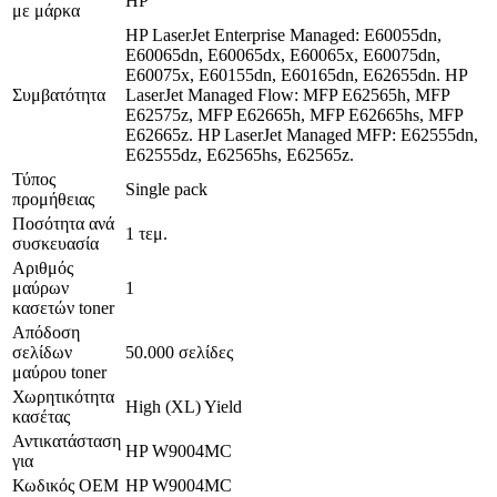
HP
με μάρκα
HP LaserJet Enterprise Managed: E60055dn,
E60065dn, E60065dx, E60065x, E60075dn,
E60075x, E60155dn, E60165dn, E62655dn. HP
Συμβατότητα
LaserJet Managed Flow: MFP E62565h, MFP
E62575z, MFP E62665h, MFP E62665hs, MFP
E62665z. HP LaserJet Managed MFP: E62555dn,
E62555dz, E62565hs, E62565z.
Τύπος
Single pack
προμήθειας
Ποσότητα ανά
1 τεμ.
συσκευασία
Αριθμός
μαύρων
1
κασετών toner
Απόδοση
σελίδων
50.000 σελίδες
μαύρου toner
Χωρητικότητα
High (XL) Yield
κασέτας
Αντικατάσταση
HP W9004MC
για
Κωδικός OEM
HP W9004MC