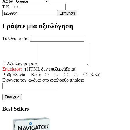
Χώρα
Τ.Κ.
Εκτίμηση
Γράψτε μια αξιολόγηση
Το Όνομα σας
Η Αξιολόγηση σας
Σημείωση:
η HTML δεν επεξεργάζεται!
Βαθμολογία
Κακή
Καλή
Εισάγετε τον κωδικό στο ακόλουθο πλαίσιο
Συνέχεια
Best Sellers