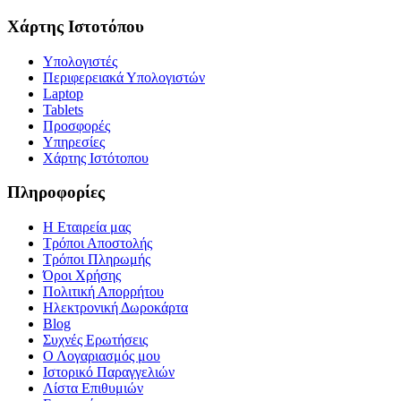
Χάρτης Ιστοτόπου
Υπολογιστές
Περιφερειακά Υπολογιστών
Laptop
Tablets
Προσφορές
Υπηρεσίες
Χάρτης Ιστότοπου
Πληροφορίες
Η Εταιρεία μας
Τρόποι Αποστολής
Τρόποι Πληρωμής
Όροι Χρήσης
Πολιτική Απορρήτου
Ηλεκτρονική Δωροκάρτα
Blog
Συχνές Ερωτήσεις
Ο Λογαριασμός μου
Ιστορικό Παραγγελιών
Λίστα Επιθυμιών