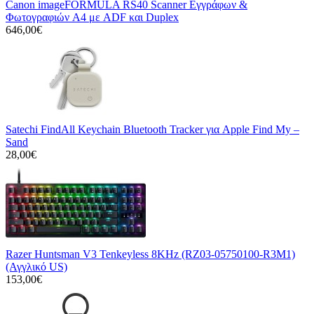
Canon imageFORMULA RS40 Scanner Εγγράφων &
Φωτογραφιών A4 με ADF και Duplex
646,00€
Satechi FindAll Keychain Bluetooth Tracker για Apple Find My –
Sand
28,00€
Razer Huntsman V3 Tenkeyless 8KHz (RZ03-05750100-R3M1)
(Αγγλικό US)
153,00€