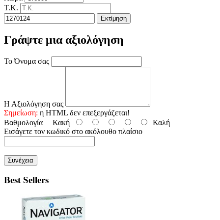
Τ.Κ.
Εκτίμηση
Γράψτε μια αξιολόγηση
Το Όνομα σας
Η Αξιολόγηση σας
Σημείωση:
η HTML δεν επεξεργάζεται!
Βαθμολογία
Κακή
Καλή
Εισάγετε τον κωδικό στο ακόλουθο πλαίσιο
Συνέχεια
Best Sellers