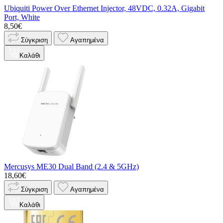
Ubiquiti Power Over Ethernet Injector, 48VDC, 0.32A, Gigabit
Port, White
8,50€
Σύγκριση
Αγαπημένα
Καλάθι
Mercusys ME30 Dual Band (2.4 & 5GHz)
18,60€
Σύγκριση
Αγαπημένα
Καλάθι