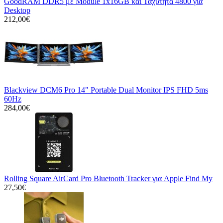
GoodRAM DDR5 με Module 1x16GB και Ταχύτητα 4800 για
Desktop
212,00€
Blackview DCM6 Pro 14" Portable Dual Monitor IPS FHD 5ms
60Hz
284,00€
Rolling Square AirCard Pro Bluetooth Tracker για Apple Find My
27,50€