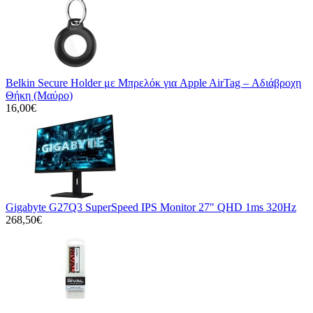
Belkin Secure Holder με Μπρελόκ για Apple AirTag – Αδιάβροχη
Θήκη (Μαύρο)
16,00€
Gigabyte G27Q3 SuperSpeed IPS Monitor 27" QHD 1ms 320Hz
268,50€