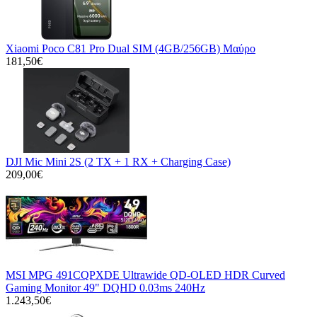
Xiaomi Poco C81 Pro Dual SIM (4GB/256GB) Μαύρο
181,50€
DJI Mic Mini 2S (2 TX + 1 RX + Charging Case)
209,00€
MSI MPG 491CQPXDE Ultrawide QD-OLED HDR Curved
Gaming Monitor 49" DQHD 0.03ms 240Hz
1.243,50€