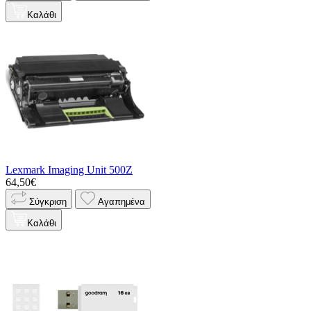
Καλάθι
Lexmark Imaging Unit 500Z
64,50€
Σύγκριση
Αγαπημένα
Καλάθι