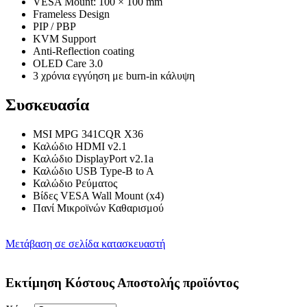
VESA Mount: 100 × 100 mm
Frameless Design
PIP / PBP
KVM Support
Anti-Reflection coating
OLED Care 3.0
3 χρόνια εγγύηση με burn-in κάλυψη
Συσκευασία
MSI MPG 341CQR X36
Καλώδιο HDMI v2.1
Καλώδιο DisplayPort v2.1a
Καλώδιο USB Type-B to A
Καλώδιο Ρεύματος
Βίδες VESA Wall Mount (x4)
Πανί Μικροϊνών Καθαρισμού
Μετάβαση σε σελίδα κατασκευαστή
Εκτίμηση Κόστους Αποστολής προϊόντος