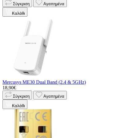
Σύγκριση
Αγαπημένα
Καλάθι
Mercusys ME30 Dual Band (2.4 & 5GHz)
18,90€
Σύγκριση
Αγαπημένα
Καλάθι