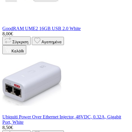
GoodRAM UME2 16GB USB 2.0 White
8,00€
Σύγκριση
Αγαπημένα
Καλάθι
Ubiquiti Power Over Ethernet Injector, 48VDC, 0.32A, Gigabit
Port, White
8,50€