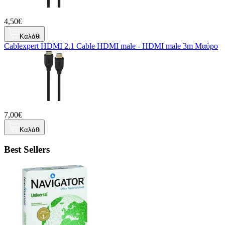
4,50€
Καλάθι
Cablexpert HDMI 2.1 Cable HDMI male - HDMI male 3m Μαύρο
7,00€
Καλάθι
Best Sellers