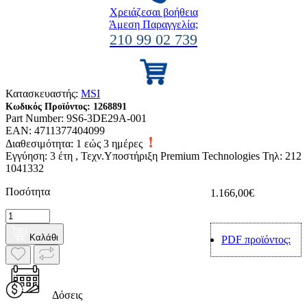
Χρειάζεσαι βοήθεια
Άμεση Παραγγελία;
210 99 02 739
Κατασκευαστής:
MSI
Κωδικός Προϊόντος:
1268891
Part Number:
9S6-3DE29A-001
EAN:
4711377404099
Διαθεσιμότητα:
1 εώς 3 ημέρες
Εγγύηση: 3 έτη , Τεχν.Υποστήριξη Premium Technologies Τηλ: 212
1041332
Ποσότητα
1.166,00€
Καλάθι
PDF προϊόντος:
Δόσεις