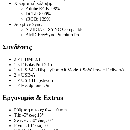
Χρωματική κάλυψη:
Adobe RGB: 98%
DCI-P3: 99%
sRGB: 139%
Adaptive Sync:
NVIDIA G-SYNC Compatible
AMD FreeSync Premium Pro
Συνδέσεις
2 × HDMI 2.1
1 × DisplayPort 2.1a
1 × USB-C (DisplayPort Alt Mode + 98W Power Delivery)
2 × USB-A
1 × USB-B upstream
1 × Headphone Out
Εργονομία & Extras
Ρύθμιση ύψους: 0 – 110 mm
Tilt: -5° έως 15°
Swivel: -30° έως 30°
Pivot: -10° έως 10°