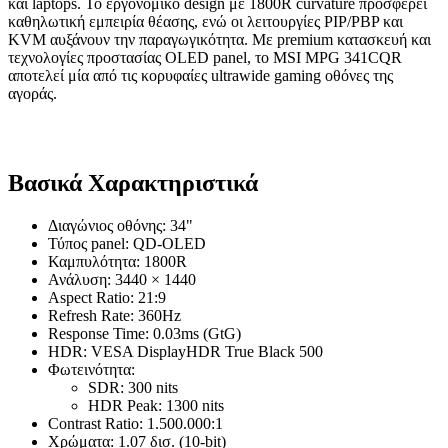
και laptops. Το εργονομικό design με 1800R curvature προσφέρει
καθηλωτική εμπειρία θέασης, ενώ οι λειτουργίες PIP/PBP και
KVM αυξάνουν την παραγωγικότητα. Με premium κατασκευή και
τεχνολογίες προστασίας OLED panel, το MSI MPG 341CQR
αποτελεί μία από τις κορυφαίες ultrawide gaming οθόνες της
αγοράς.
Βασικά Χαρακτηριστικά
Διαγώνιος οθόνης: 34"
Τύπος panel: QD-OLED
Καμπυλότητα: 1800R
Ανάλυση: 3440 × 1440
Aspect Ratio: 21:9
Refresh Rate: 360Hz
Response Time: 0.03ms (GtG)
HDR: VESA DisplayHDR True Black 500
Φωτεινότητα:
SDR: 300 nits
HDR Peak: 1300 nits
Contrast Ratio: 1.500.000:1
Χρώματα: 1.07 δισ. (10-bit)