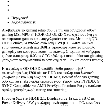
Περιγραφή
Αξιολογήσεις (0)
Αναβάθμισε το gaming setup σου με την υπερσύγχρονη οθόνη
gaming MSI MPG 341CQR QD-OLED X36, σχεδιασμένη για
απαιτητικούς gamers και επαγγελματίες creators. Με κυρτή QD-
OLED οθόνη 34 ιντσών, ανάλυση UWQHD 3440x1440 και
εντυπωσιακό refresh rate 360Hz, προσφέρει απίστευτα ομαλό
gameplay και κορυφαία ποιότητα εικόνας. Ο εξαιρετικά γρήγορος
χρόνος απόκρισης 0.03ms GTG εξαλείφει motion blur και ghosting,
χαρίζοντας ανταγωνιστικό πλεονέκτημα σε FPS και esports τίτλους.
Η τεχνολογία QD-OLED αποδίδει βαθύ μαύρο, υψηλή
φωτεινότητα έως 1300 nits σε HDR και εκπληκτικά ζωντανά
χρώματα με κάλυψη έως 99% DCI-P3, ιδανική τόσο για gaming
όσο και για επεξεργασία περιεχομένου. Υποστηρίζει NVIDIA G-
SYNC Compatible και AMD FreeSync Premium Pro για απόλυτα
ομαλή εμπειρία χωρίς tearing και stuttering.
Η οθόνη διαθέτει HDMI 2.1, DisplayPort 2.1a και USB-C με
Power Delivery 98W για πλήρη συνδεσιμότητα με PC, κονσόλες