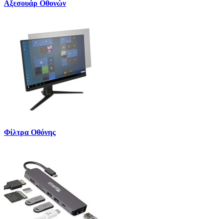
Αξεσουάρ Οθονών
Φίλτρα Οθόνης