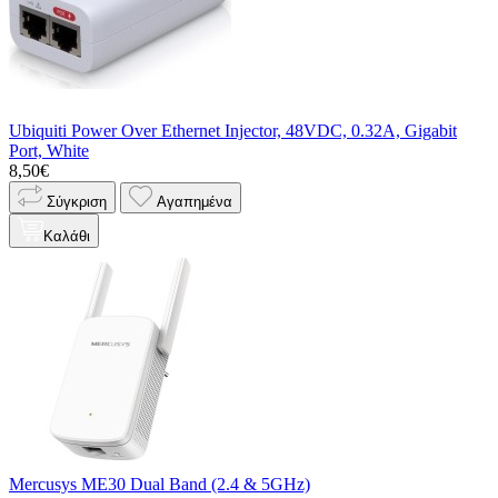
Ubiquiti Power Over Ethernet Injector, 48VDC, 0.32A, Gigabit
Port, White
8,50€
Σύγκριση
Αγαπημένα
Καλάθι
Mercusys ME30 Dual Band (2.4 & 5GHz)