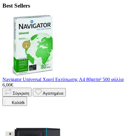
Best Sellers
Navigator Universal Χαρτί Εκτύπωσης A4 80gr/m² 500 φύλλα
6,00€
Σύγκριση
Αγαπημένα
Καλάθι