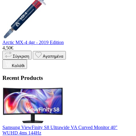
Arctic MX-4 4gr - 2019 Edition
4,50€
Σύγκριση
Αγαπημένα
Καλάθι
Recent Products
Samsung ViewFinity S8 Ultrawide VA Curved Monitor 40"
WUHD 4ms 144Hz