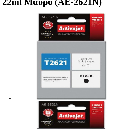
22ml Μαύρο (AE-2621N)