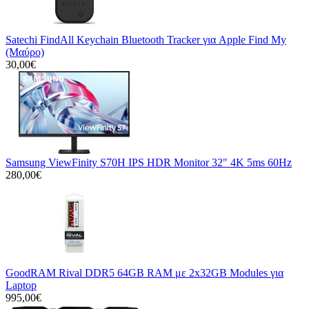
Satechi FindAll Keychain Bluetooth Tracker για Apple Find My
(Μαύρο)
30,00€
Samsung ViewFinity S70H IPS HDR Monitor 32" 4K 5ms 60Hz
280,00€
GoodRAM Rival DDR5 64GB RAM με 2x32GB Modules για
Laptop
995,00€