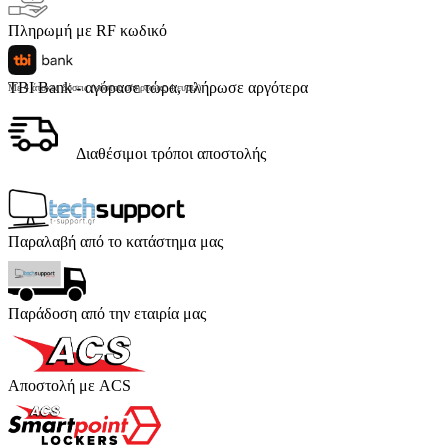
Πληρωμή με RF κωδικό
TBI Bank - αγόρασε τώρα, πλήρωσε αργότερα
Με 4 άτοκες δόσεις (κόστος υπηρεσίας 4 ευρώ)
Διαθέσιμοι τρόποι αποστολής
Παραλαβή από το κατάστημα μας
Παράδοση από την εταιρία μας
Αποστολή με ACS