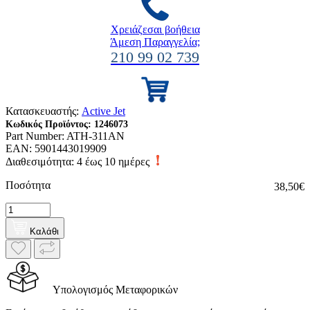
Χρειάζεσαι βοήθεια
Άμεση Παραγγελία;
210 99 02 739
Κατασκευαστής:
Active Jet
Κωδικός Προϊόντος:
1246073
Part Number:
ATH-311AN
EAN:
5901443019909
Διαθεσιμότητα:
4 έως 10 ημέρες
Ποσότητα
38,50€
Καλάθι
Υπολογισμός Μεταφορικών