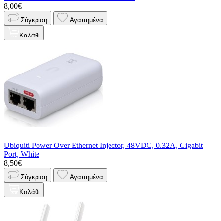
8,00€
Σύγκριση
Αγαπημένα
Καλάθι
Ubiquiti Power Over Ethernet Injector, 48VDC, 0.32A, Gigabit
Port, White
8,50€
Σύγκριση
Αγαπημένα
Καλάθι