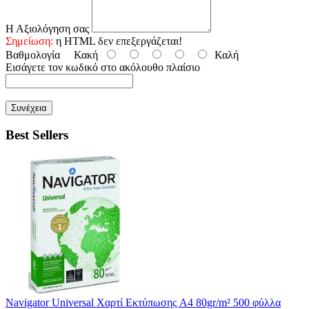
Η Αξιολόγηση σας
Σημείωση:
η HTML δεν επεξεργάζεται!
Βαθμολογία
Κακή
Καλή
Εισάγετε τον κωδικό στο ακόλουθο πλαίσιο
Συνέχεια
Best Sellers
Navigator Universal Χαρτί Εκτύπωσης A4 80gr/m² 500 φύλλα