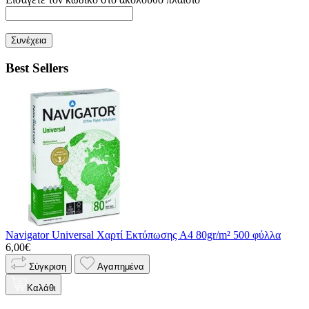
Συνέχεια
Best Sellers
Navigator Universal Χαρτί Εκτύπωσης A4 80gr/m² 500 φύλλα
6,00€
Σύγκριση
Αγαπημένα
Καλάθι