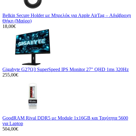
Belkin Secure Holder με Μπρελόκ για Apple AirTag – Αδιάβροχη
Θήκη (Μαύρο)
18,00€
Gigabyte G27Q3 SuperSpeed IPS Monitor 27" QHD 1ms 320Hz
255,00€
GoodRAM Rival DDR5 με Module 1x16GB και Ταχύτητα 5600
για Laptop
504,00€