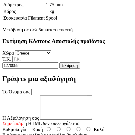
Διάμετρος
1.75 mm
Βάρος
1 kg
Συσκευασία Filament
Spool
Μετάβαση σε σελίδα κατασκευαστή
Εκτίμηση Κόστους Αποστολής προϊόντος
Χώρα
Τ.Κ.
Εκτίμηση
Γράψτε μια αξιολόγηση
Το Όνομα σας
Η Αξιολόγηση σας
Σημείωση:
η HTML δεν επεξεργάζεται!
Βαθμολογία
Κακή
Καλή
Εισάγετε τον κωδικό στο ακόλουθο πλαίσιο