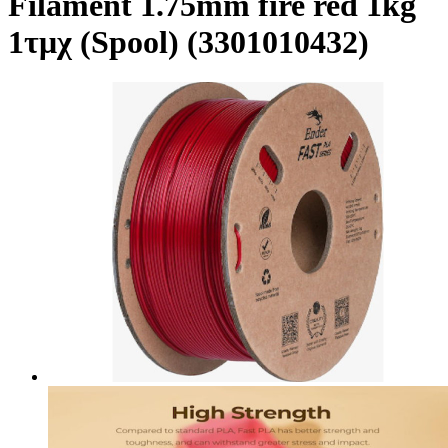
Filament 1.75mm fire red 1kg
1τμχ (Spool) (3301010432)