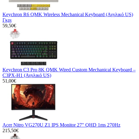
Keychron R6 QMK Wireless Mechanical Keyboard (Αγγλικό US)
Γκρι
59,50€
Keychron C3 Pro 8K QMK Wired Custom Mechanical Keyboard –
C3PX-H1 (Αγγλικό US)
51,00€
Acer Nitro VG270U Z1 IPS Monitor 27" QHD 1ms 270Hz
215,50€