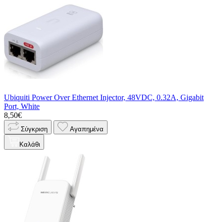
Ubiquiti Power Over Ethernet Injector, 48VDC, 0.32A, Gigabit
Port, White
8,50€
Σύγκριση
Αγαπημένα
Καλάθι