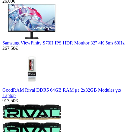
26,00€
Samsung ViewFinity S70H IPS HDR Monitor 32" 4K 5ms 60Hz
267,50€
GoodRAM Rival DDR5 64GB RAM με 2x32GB Modules για
Laptop
913,50€