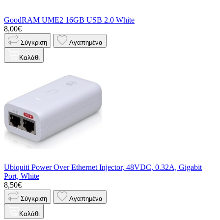
GoodRAM UME2 16GB USB 2.0 White
8,00€
Σύγκριση
Αγαπημένα
Καλάθι
Ubiquiti Power Over Ethernet Injector, 48VDC, 0.32A, Gigabit
Port, White
8,50€
Σύγκριση
Αγαπημένα
Καλάθι