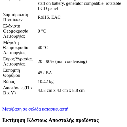
start on battery, generator compatible, rotatable
LCD panel
Συμμόρφωση
RoHS, EAC
Προτύπων
Ελάχιστη
Θερμοκρασία
0 °C
Λειτουργίας
Μέγιστη
Θερμοκρασία
40 °C
Λειτουργίας
Εύρος Υγρασίας
20 - 90% (non-condensing)
Λειτουργίας
Εκπομπή
45 dBA
Θορύβου
Βάρος
10.42 kg
Διαστάσεις (Π x
43.8 cm x 43 cm x 8.8 cm
Β x Υ)
Μετάβαση σε σελίδα κατασκευαστή
Εκτίμηση Κόστους Αποστολής προϊόντος