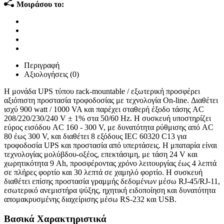
Μοιράσου το:
Περιγραφή
Αξιολογήσεις (0)
Η μονάδα UPS τύπου rack-mountable / εξωτερική προσφέρει
αξιόπιστη προστασία τροφοδοσίας με τεχνολογία On-line. Διαθέτει
ισχύ 900 watt / 1000 VA και παρέχει σταθερή έξοδο τάσης AC
208/220/230/240 V ± 1% στα 50/60 Hz. Η συσκευή υποστηρίζει
εύρος εισόδου AC 160 - 300 V, με δυνατότητα ρύθμισης από AC
80 έως 300 V, και διαθέτει 8 εξόδους IEC 60320 C13 για
τροφοδοσία UPS και προστασία από υπερτάσεις. Η μπαταρία είναι
τεχνολογίας μολύβδου-οξέος, επεκτάσιμη, με τάση 24 V και
χωρητικότητα 9 Ah, προσφέροντας χρόνο λειτουργίας έως 4 λεπτά
σε πλήρες φορτίο και 30 λεπτά σε χαμηλό φορτίο. Η συσκευή
διαθέτει επίσης προστασία γραμμής δεδομένων μέσω RJ-45/RJ-11,
εσωτερικό ανεμιστήρα ψύξης, ηχητική ειδοποίηση και δυνατότητα
απομακρυσμένης διαχείρισης μέσω RS-232 και USB.
Βασικά Χαρακτηριστικά