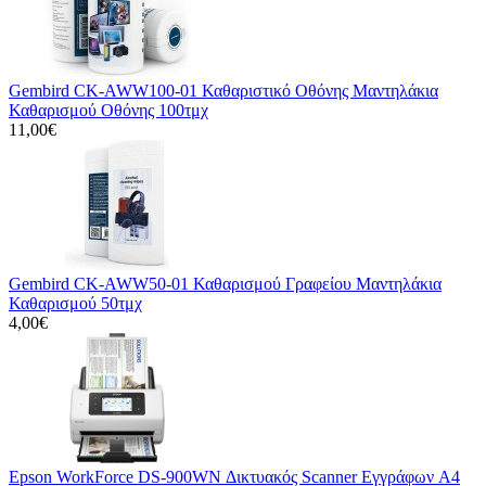
Gembird CK-AWW100-01 Καθαριστικό Οθόνης Μαντηλάκια
Καθαρισμού Οθόνης 100τμχ
11,00€
Gembird CK-AWW50-01 Καθαρισμού Γραφείου Μαντηλάκια
Καθαρισμού 50τμχ
4,00€
Epson WorkForce DS-900WN Δικτυακός Scanner Εγγράφων A4