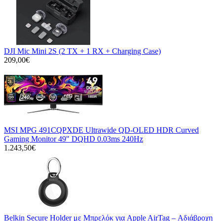
DJI Mic Mini 2S (2 TX + 1 RX + Charging Case)
209,00€
MSI MPG 491CQPXDE Ultrawide QD-OLED HDR Curved
Gaming Monitor 49" DQHD 0.03ms 240Hz
1.243,50€
Belkin Secure Holder με Μπρελόκ για Apple AirTag – Αδιάβροχη