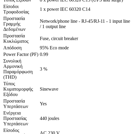
Είσοδοι
1 x power IEC 60320 C14
Τροφοδοσίας
Προστασία
Network/phone line - RJ-45/RJ-11 - 1 input line
Γραμμής
/ 1 output line
Δεδομένων
Προστασία
Fuse, circuit breaker
Κυκλώματος
Απόδοση
95% Eco mode
Power Factor (PF)
0.99
Συνολική
Αρμονική
3 %
Παραμόρφωση
(THD)
Τύπος
Κυματομορφής
Sinewave
Εξόδου
Προστασία
Yes
Υπερτάσεων
Ενέργεια
Προστασίας
440 joules
Υπερτάσεων
Είσοδος
AC 230 V