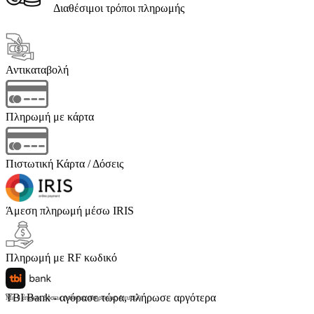
Διαθέσιμοι τρόποι πληρωμής
Αντικαταβολή
Πληρωμή με κάρτα
Πιστωτική Κάρτα / Δόσεις
Άμεση πληρωμή μέσω IRIS
Πληρωμή με RF κωδικό
TBI Bank - αγόρασε τώρα, πλήρωσε αργότερα
Με 4 άτοκες δόσεις (κόστος υπηρεσίας 4 ευρώ)