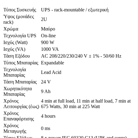
Τύπος Συσκευής
UPS - rack-mountable / εξωτερική
Ύψος (μονάδες
2U
rack)
Χρώμα
Μαύρο
Τεχνολογία UPS
On-line
Ισχύς (Watt)
900 W
Ισχύς (VA)
1000 VA
Τάση Εξόδου
AC 208/220/230/240 V ± 1% - 50/60 Hz
Τύπος Μπαταρίας
Expandable
Τεχνολογία
Lead Acid
Μπαταρίας
Τάση Μπαταρίας
24 V
Χωρητικότητα
9 Ah
Μπαταρίας
Χρόνος
4 min at full load, 11 min at half load, 7 min at
Λειτουργίας (έως)
675 Watts, 30 min at 225 Watt
Χρόνος
4 hours
Επαναφόρτισης
Χρόνος
0 ms
Μεταγωγής
Τύπος Εξόδων
8 x power IEC 60320 C13 (UPS and surge)