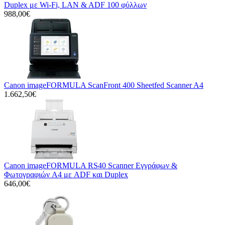
Duplex με Wi-Fi, LAN & ADF 100 φύλλων
988,00€
Canon imageFORMULA ScanFront 400 Sheetfed Scanner A4
1.662,50€
Canon imageFORMULA RS40 Scanner Εγγράφων &
Φωτογραφιών A4 με ADF και Duplex
646,00€