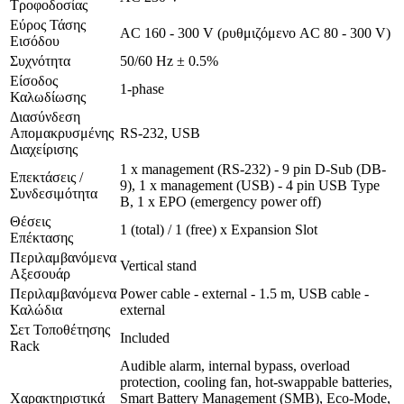
Τροφοδοσίας
Εύρος Τάσης
AC 160 - 300 V (ρυθμιζόμενο AC 80 - 300 V)
Εισόδου
Συχνότητα
50/60 Hz ± 0.5%
Είσοδος
1-phase
Καλωδίωσης
Διασύνδεση
Απομακρυσμένης
RS-232, USB
Διαχείρισης
1 x management (RS-232) - 9 pin D-Sub (DB-
Επεκτάσεις /
9), 1 x management (USB) - 4 pin USB Type
Συνδεσιμότητα
B, 1 x EPO (emergency power off)
Θέσεις
1 (total) / 1 (free) x Expansion Slot
Επέκτασης
Περιλαμβανόμενα
Vertical stand
Αξεσουάρ
Περιλαμβανόμενα
Power cable - external - 1.5 m, USB cable -
Καλώδια
external
Σετ Τοποθέτησης
Included
Rack
Audible alarm, internal bypass, overload
protection, cooling fan, hot-swappable batteries,
Χαρακτηριστικά
Smart Battery Management (SMB), Eco-Mode,