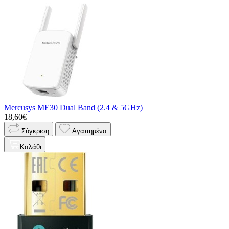
Mercusys ME30 Dual Band (2.4 & 5GHz)
18,60€
Σύγκριση
Αγαπημένα
Καλάθι