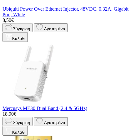
Ubiquiti Power Over Ethernet Injector, 48VDC, 0.32A, Gigabit
Port, White
8,50€
Σύγκριση
Αγαπημένα
Καλάθι
Mercusys ME30 Dual Band (2.4 & 5GHz)
18,90€
Σύγκριση
Αγαπημένα
Καλάθι