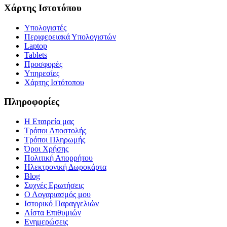
Χάρτης Ιστοτόπου
Υπολογιστές
Περιφερειακά Υπολογιστών
Laptop
Tablets
Προσφορές
Υπηρεσίες
Χάρτης Ιστότοπου
Πληροφορίες
Η Εταιρεία μας
Τρόποι Αποστολής
Τρόποι Πληρωμής
Όροι Χρήσης
Πολιτική Απορρήτου
Ηλεκτρονική Δωροκάρτα
Blog
Συχνές Ερωτήσεις
Ο Λογαριασμός μου
Ιστορικό Παραγγελιών
Λίστα Επιθυμιών
Ενημερώσεις