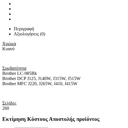
Περιγραφή
Αξιολογήσεις (0)
Χρώμα
Κυανό
Συμβατότητα
Brother LC-985Bk
Brother DCP J125, J140W, J315W, J515W
Brother MFC J220, J265W, J410, J415W
Σελίδες
260
Εκτίμηση Κόστους Αποστολής προϊόντος