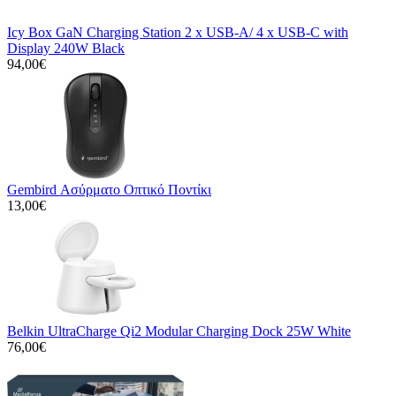
Icy Box GaN Charging Station 2 x USB-A/ 4 x USB-C with
Display 240W Black
94,00€
Gembird Ασύρματο Οπτικό Ποντίκι
13,00€
Belkin UltraCharge Qi2 Modular Charging Dock 25W White
76,00€