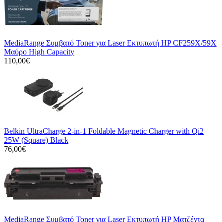
MediaRange Συμβατό Toner για Laser Εκτυπωτή HP CF259X/59X
Μαύρο High Capacity
110,00€
Belkin UltraCharge 2-in-1 Foldable Magnetic Charger with Qi2
25W (Square) Black
76,00€
MediaRange Συμβατό Toner για Laser Εκτυπωτή HP Ματζέντα