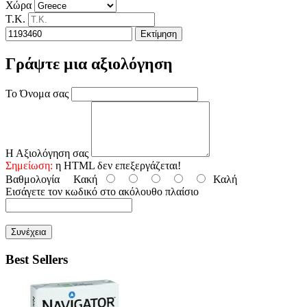
Χώρα
Τ.Κ.
Εκτίμηση
Γράψτε μια αξιολόγηση
Το Όνομα σας
Η Αξιολόγηση σας
Σημείωση:
η HTML δεν επεξεργάζεται!
Βαθμολογία
Κακή
Καλή
Εισάγετε τον κωδικό στο ακόλουθο πλαίσιο
Συνέχεια
Best Sellers