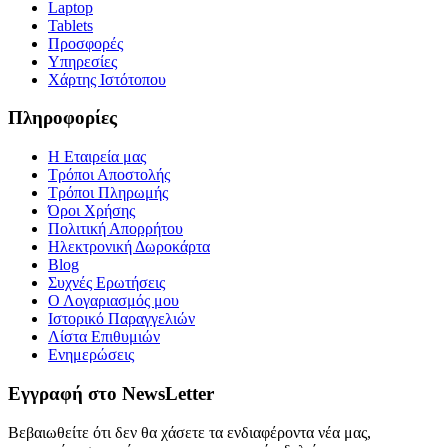
Laptop
Tablets
Προσφορές
Υπηρεσίες
Χάρτης Ιστότοπου
Πληροφορίες
Η Εταιρεία μας
Τρόποι Αποστολής
Τρόποι Πληρωμής
Όροι Χρήσης
Πολιτική Απορρήτου
Ηλεκτρονική Δωροκάρτα
Blog
Συχνές Ερωτήσεις
Ο Λογαριασμός μου
Ιστορικό Παραγγελιών
Λίστα Επιθυμιών
Ενημερώσεις
Εγγραφή στο NewsLetter
Βεβαιωθείτε ότι δεν θα χάσετε τα ενδιαφέροντα νέα μας,