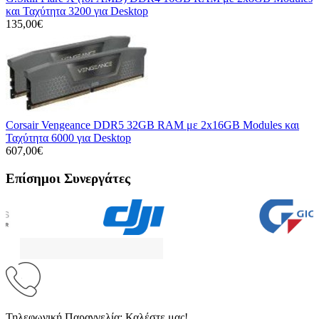
και Ταχύτητα 3200 για Desktop
135,00€
Corsair Vengeance DDR5 32GB RAM με 2x16GB Modules και
Ταχύτητα 6000 για Desktop
607,00€
Επίσημοι Συνεργάτες
Τηλεφωνική Παραγγελία; Καλέστε μας!