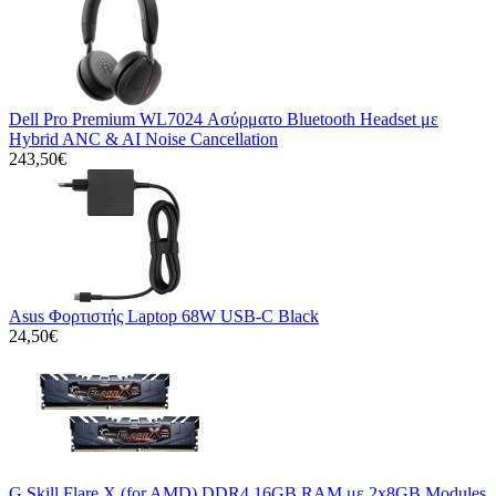
Dell Pro Premium WL7024 Ασύρματο Bluetooth Headset με
Hybrid ANC & AI Noise Cancellation
243,50€
Asus Φορτιστής Laptop 68W USB-C Black
24,50€
G.Skill Flare X (for AMD) DDR4 16GB RAM με 2x8GB Modules