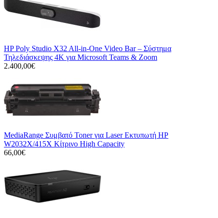
HP Poly Studio X32 All-in-One Video Bar – Σύστημα
Τηλεδιάσκεψης 4K για Microsoft Teams & Zoom
2.400,00€
MediaRange Συμβατό Toner για Laser Εκτυπωτή HP
W2032X/415X Κίτρινο High Capacity
66,00€