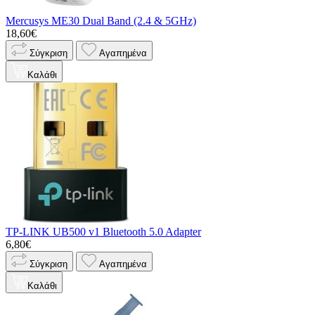
Mercusys ME30 Dual Band (2.4 & 5GHz)
18,60€
Σύγκριση
Αγαπημένα
Καλάθι
TP-LINK UB500 v1 Bluetooth 5.0 Adapter
6,80€
Σύγκριση
Αγαπημένα
Καλάθι