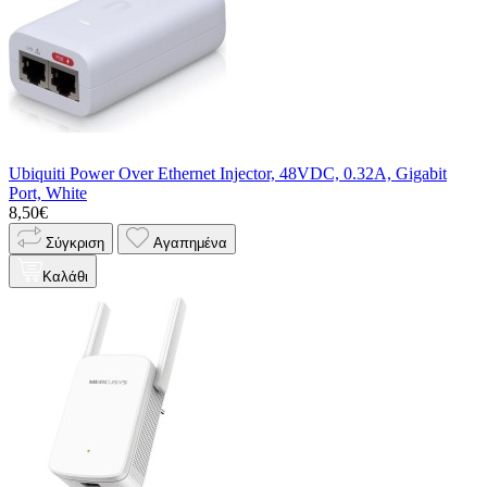
Ubiquiti Power Over Ethernet Injector, 48VDC, 0.32A, Gigabit
Port, White
8,50€
Σύγκριση
Αγαπημένα
Καλάθι