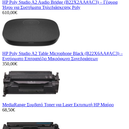
HP Poly Studio A2 Audio Bridge (B22X2AA#AC3) – Γέφυρα
Ήχου για Συστήματα Τηλεδιάσκεψης Poly
610,00€
HP Poly Studio A2 Table Microphone Black (B22X6AA#AC3) –
Ενσύρματο Επιτραπέζιο Μικρόφωνο Συνεδριάσεων
350,00€
MediaRange Συμβατό Toner για Laser Εκτυπωτή HP Μαύρο
68,50€