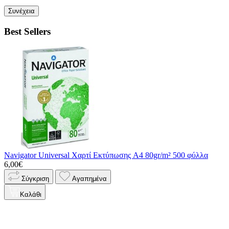
Συνέχεια
Best Sellers
Navigator Universal Χαρτί Εκτύπωσης A4 80gr/m² 500 φύλλα
6,00€
Σύγκριση
Αγαπημένα
Καλάθι