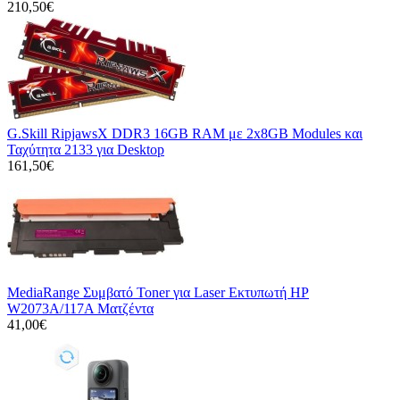
210,50€
G.Skill RipjawsX DDR3 16GB RAM με 2x8GB Modules και
Ταχύτητα 2133 για Desktop
161,50€
MediaRange Συμβατό Toner για Laser Εκτυπωτή HP
W2073A/117A Ματζέντα
41,00€