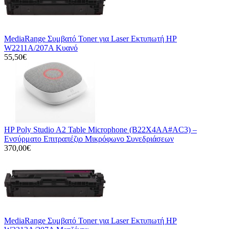
MediaRange Συμβατό Toner για Laser Εκτυπωτή HP
W2211A/207A Κυανό
55,50€
HP Poly Studio A2 Table Microphone (B22X4AA#AC3) –
Ενσύρματο Επιτραπέζιο Μικρόφωνο Συνεδριάσεων
370,00€
MediaRange Συμβατό Toner για Laser Εκτυπωτή HP