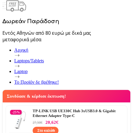
Δωρεάν Παράδοση
Εντός Αθηνών από 80 ευρώ με δικά μας
μεταφορικά μέσα
Αρχική
Laptops/Tablets
Laptop
Το Προϊόν δε βρέθηκε!
Συνδύασε & κέρδισε έκπτωση!
TP-LINK USB UE330C Hub 3xUSB3.0 & Gigabit
-25%
Ethernet Adapter Type-C
20,62€
27,50€
Στο καλάθι