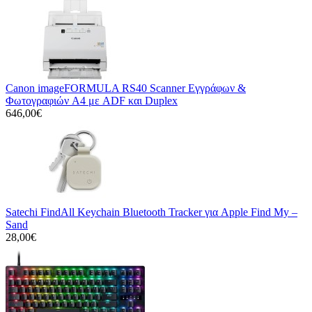
Canon imageFORMULA RS40 Scanner Εγγράφων &
Φωτογραφιών A4 με ADF και Duplex
646,00€
Satechi FindAll Keychain Bluetooth Tracker για Apple Find My –
Sand
28,00€