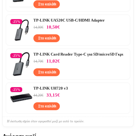
Στο καλάθι
TP-LINK UA520C USB-C/HDMI Adapter
-25%
10,50€
14,00€
Στο καλάθι
TP-LINK Card Reader Type-C για SD/microSD Γκρι
-25%
11,02€
14,70€
Στο καλάθι
TP-LINK UH720 v3
-25%
33,15€
44,20€
Στο καλάθι
Η έκπτωση ισχύει όταν αγοραστεί μαζί με αυτό το προϊόν.