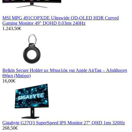
MSI MPG 491CQPXDE Ultrawide QD-OLED HDR Curved
Gaming Monitor 49" DQHD 0.03ms 240Hz
1.243,50€
Belkin Secure Holder με Μπρελόκ για Apple AirTag – Αδιάβροχη
Θήκη (Μαύρο)
16,00€
Gigabyte G27Q3 SuperSpeed IPS Monitor 27" QHD 1ms 320Hz
268,50€