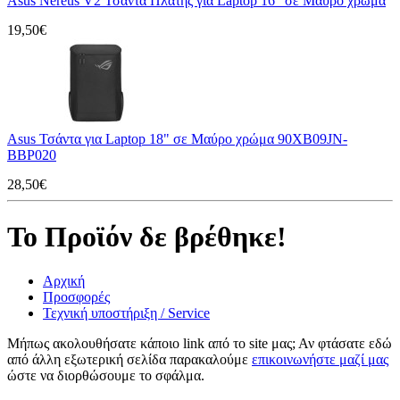
Asus Nereus V2 Τσάντα Πλάτης για Laptop 16" σε Μαύρο χρώμα
19,50€
Asus Τσάντα για Laptop 18" σε Μαύρο χρώμα 90XB09JN-
BBP020
28,50€
Το Προϊόν δε βρέθηκε!
Αρχική
Προσφορές
Τεχνική υποστήριξη / Service
Μήπως ακολουθήσατε κάποιο link από το site μας; Αν φτάσατε εδώ
από άλλη εξωτερική σελίδα παρακαλούμε
επικοινωνήστε μαζί μας
ώστε να διορθώσουμε το σφάλμα.