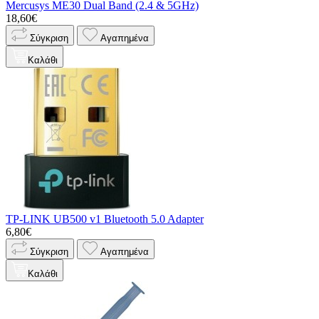
Mercusys ME30 Dual Band (2.4 & 5GHz)
18,60€
Σύγκριση
Αγαπημένα
Καλάθι
TP-LINK UB500 v1 Bluetooth 5.0 Adapter
6,80€
Σύγκριση
Αγαπημένα
Καλάθι