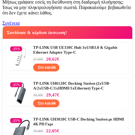
Μήπως γράψατε εσείς τη διεύθυνση στη διαδρομή πλοήγησης;
Ίσως να μην πληκτρολογήσατε σωστά. Παρακαλούμε βεβαιωθείτε
ότι δεν έχετε κάνει λάθος.
Συνέχεια
Συνδύασε & κέρδισε έκπτωση!
TP-LINK USB UE330C Hub 3xUSB3.0 & Gigabit
-25%
Ethernet Adapter Type-C
20,62€
27,50€
Στο καλάθι
TP-LINK UH6120C Docking Station (2xUSB-
-25%
A/2xUSB-C/1xHDMI/1xEthernet) Type-C
29,47€
39,30€
Στο καλάθι
TP-LINK UH3020C USB-C Docking Station με HDMI
-25%
4K PD Γκρι
22,05€
29,40€