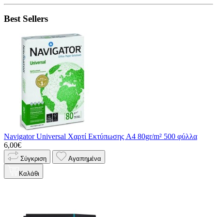
Best Sellers
Navigator Universal Χαρτί Εκτύπωσης A4 80gr/m² 500 φύλλα
6,00€
Σύγκριση
Αγαπημένα
Καλάθι