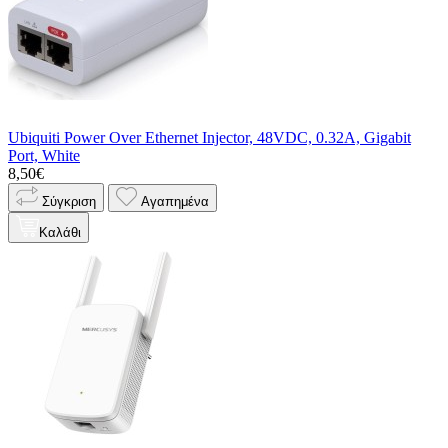
Ubiquiti Power Over Ethernet Injector, 48VDC, 0.32A, Gigabit
Port, White
8,50€
Σύγκριση
Αγαπημένα
Καλάθι