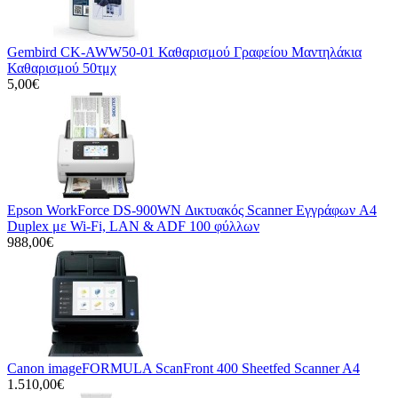
Gembird CK-AWW50-01 Καθαρισμού Γραφείου Μαντηλάκια
Καθαρισμού 50τμχ
5,00€
Epson WorkForce DS-900WN Δικτυακός Scanner Εγγράφων A4
Duplex με Wi-Fi, LAN & ADF 100 φύλλων
988,00€
Canon imageFORMULA ScanFront 400 Sheetfed Scanner A4
1.510,00€