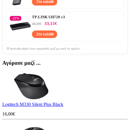
Στο καλάθι
TP-LINK UH720 v3
-25%
33,15€
44,20€
Στο καλάθι
Η έκπτωση ισχύει όταν αγοραστεί μαζί με αυτό το προϊόν.
Αγόρασε μαζί ...
Logitech M330 Silent Plus Black
16,00€