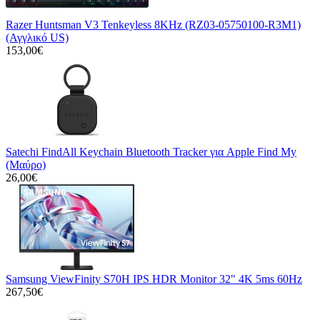
Razer Huntsman V3 Tenkeyless 8KHz (RZ03-05750100-R3M1)
(Αγγλικό US)
153,00€
Satechi FindAll Keychain Bluetooth Tracker για Apple Find My
(Μαύρο)
26,00€
Samsung ViewFinity S70H IPS HDR Monitor 32" 4K 5ms 60Hz
267,50€