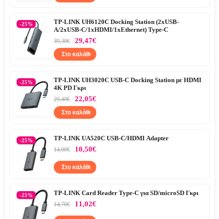
TP-LINK UH6120C Docking Station (2xUSB-
-25%
A/2xUSB-C/1xHDMI/1xEthernet) Type-C
29,47€
39,30€
Στο καλάθι
TP-LINK UH3020C USB-C Docking Station με HDMI
-25%
4K PD Γκρι
22,05€
29,40€
Στο καλάθι
TP-LINK UA520C USB-C/HDMI Adapter
-25%
10,50€
14,00€
Στο καλάθι
TP-LINK Card Reader Type-C για SD/microSD Γκρι
-25%
11,02€
14,70€