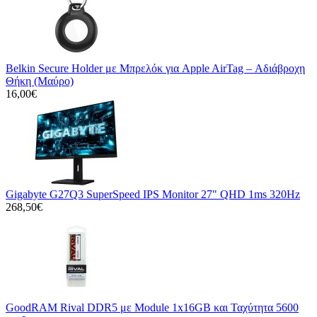
Belkin Secure Holder με Μπρελόκ για Apple AirTag – Αδιάβροχη
Θήκη (Μαύρο)
16,00€
Gigabyte G27Q3 SuperSpeed IPS Monitor 27" QHD 1ms 320Hz
268,50€
GoodRAM Rival DDR5 με Module 1x16GB και Ταχύτητα 5600