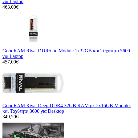
για Laptop
463,00€
GoodRAM Rival DDR5 με Module 1x32GB και Ταχύτητα 5600
για Laptop
457,00€
GoodRAM Rival Deep DDR4 32GB RAM με 2x16GB Modules
και Ταχύτητα 3600 για Desktop
349,50€