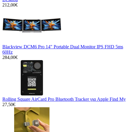
212,00€
Blackview DCM6 Pro 14" Portable Dual Monitor IPS FHD 5ms
60Hz
284,00€
Rolling Square AirCard Pro Bluetooth Tracker για Apple Find My
27,50€