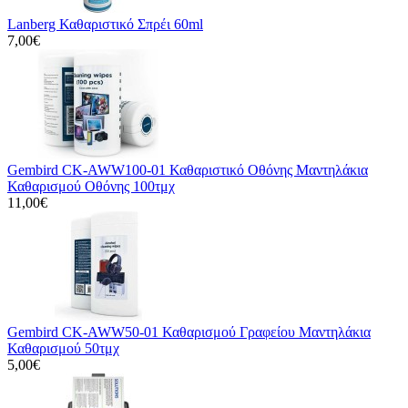
Lanberg Καθαριστικό Σπρέι 60ml
7,00€
Gembird CK-AWW100-01 Καθαριστικό Οθόνης Μαντηλάκια
Καθαρισμού Οθόνης 100τμχ
11,00€
Gembird CK-AWW50-01 Καθαρισμού Γραφείου Μαντηλάκια
Καθαρισμού 50τμχ
5,00€