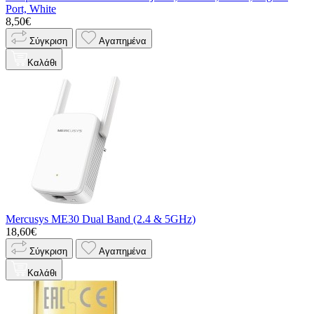
Port, White
8,50€
Σύγκριση
Αγαπημένα
Καλάθι
Mercusys ME30 Dual Band (2.4 & 5GHz)
18,60€
Σύγκριση
Αγαπημένα
Καλάθι