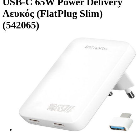
USB-C 65W Power Delivery
Λευκός (FlatPlug Slim)
(542065)