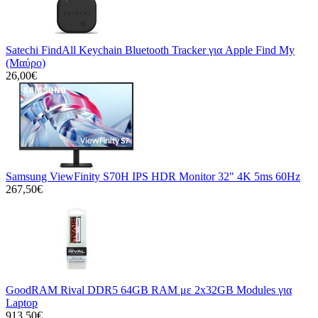
Satechi FindAll Keychain Bluetooth Tracker για Apple Find My
(Μαύρο)
26,00€
Samsung ViewFinity S70H IPS HDR Monitor 32" 4K 5ms 60Hz
267,50€
GoodRAM Rival DDR5 64GB RAM με 2x32GB Modules για
Laptop
913,50€