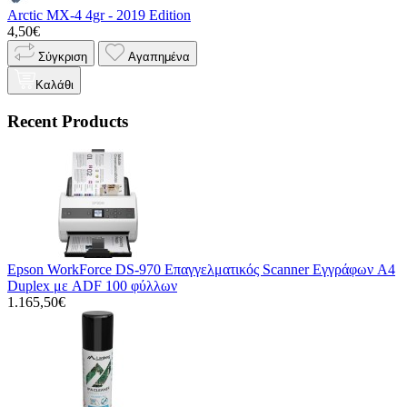
Arctic MX-4 4gr - 2019 Edition
4,50€
Σύγκριση
Αγαπημένα
Καλάθι
Recent Products
Epson WorkForce DS-970 Επαγγελματικός Scanner Εγγράφων A4
Duplex με ADF 100 φύλλων
1.165,50€