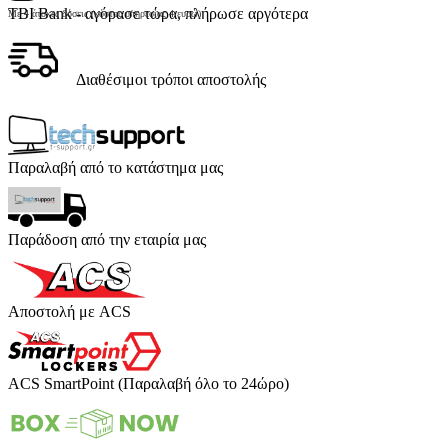
TBI Bank - αγόρασε τώρα, πλήρωσε αργότερα
Με 4 άτοκες δόσεις (κόστος υπηρεσίας 4 ευρώ)
Διαθέσιμοι τρόποι αποστολής
Παραλαβή από το κατάστημα μας
Παράδοση από την εταιρία μας
Αποστολή με ACS
ACS SmartPoint (Παραλαβή όλο το 24ώρο)