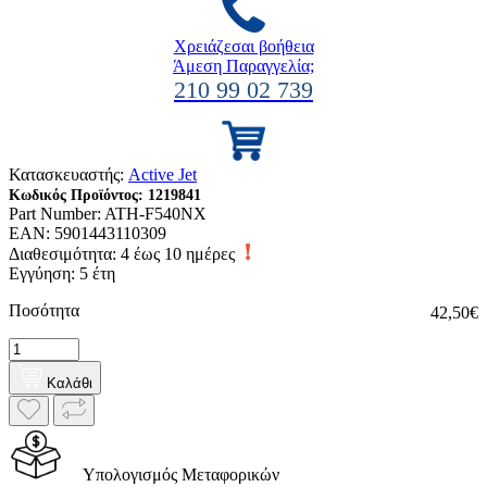
Χρειάζεσαι βοήθεια
Άμεση Παραγγελία;
210 99 02 739
Κατασκευαστής:
Active Jet
Κωδικός Προϊόντος:
1219841
Part Number:
ATH-F540NX
EAN:
5901443110309
Διαθεσιμότητα:
4 έως 10 ημέρες
Εγγύηση: 5 έτη
Ποσότητα
42,50€
Καλάθι
Υπολογισμός Μεταφορικών