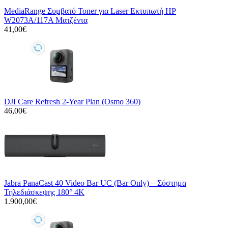
MediaRange Συμβατό Toner για Laser Εκτυπωτή HP
W2073A/117A Ματζέντα
41,00€
DJI Care Refresh 2-Year Plan (Osmo 360)
46,00€
Jabra PanaCast 40 Video Bar UC (Bar Only) – Σύστημα
Τηλεδιάσκεψης 180° 4K
1.900,00€