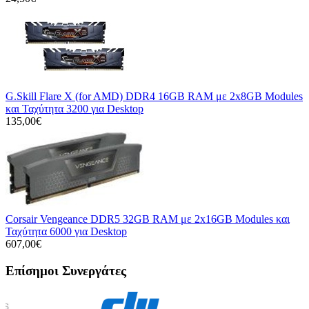
G.Skill Flare X (for AMD) DDR4 16GB RAM με 2x8GB Modules
και Ταχύτητα 3200 για Desktop
135,00€
Corsair Vengeance DDR5 32GB RAM με 2x16GB Modules και
Ταχύτητα 6000 για Desktop
607,00€
Επίσημοι Συνεργάτες