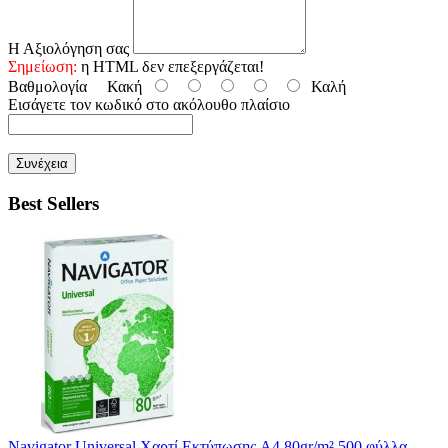
Η Αξιολόγηση σας
Σημείωση:
η HTML δεν επεξεργάζεται!
Βαθμολογία
Κακή
Καλή
Εισάγετε τον κωδικό στο ακόλουθο πλαίσιο
Συνέχεια
Best Sellers
Navigator Universal Χαρτί Εκτύπωσης A4 80gr/m² 500 φύλλα