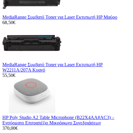
MediaRange Συμβατό Toner για Laser Εκτυπωτή HP Μαύρο
68,50€
MediaRange Συμβατό Toner για Laser Εκτυπωτή HP
W2211A/207A Κυανό
55,50€
HP Poly Studio A2 Table Microphone (B22X4AA#AC3) –
Ενσύρματο Επιτραπέζιο Μικρόφωνο Συνεδριάσεων
370,00€