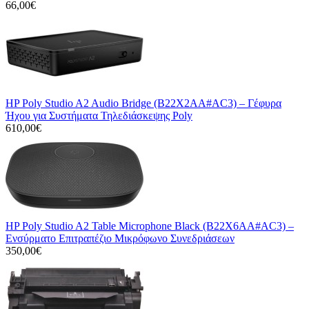
66,00€
HP Poly Studio A2 Audio Bridge (B22X2AA#AC3) – Γέφυρα
Ήχου για Συστήματα Τηλεδιάσκεψης Poly
610,00€
HP Poly Studio A2 Table Microphone Black (B22X6AA#AC3) –
Ενσύρματο Επιτραπέζιο Μικρόφωνο Συνεδριάσεων
350,00€