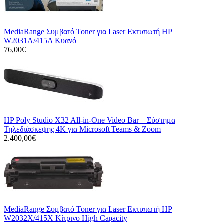
MediaRange Συμβατό Toner για Laser Εκτυπωτή HP
W2031A/415A Κυανό
76,00€
HP Poly Studio X32 All-in-One Video Bar – Σύστημα
Τηλεδιάσκεψης 4K για Microsoft Teams & Zoom
2.400,00€
MediaRange Συμβατό Toner για Laser Εκτυπωτή HP
W2032X/415X Κίτρινο High Capacity