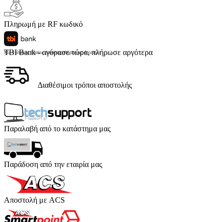
Πληρωμή με RF κωδικό
TBI Bank - αγόρασε τώρα, πλήρωσε αργότερα
Με 4 άτοκες δόσεις (κόστος υπηρεσίας 4 ευρώ)
Διαθέσιμοι τρόποι αποστολής
Παραλαβή από το κατάστημα μας
Παράδοση από την εταιρία μας
Αποστολή με ACS