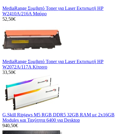
MediaRange Συμβατό Toner για Laser Εκτυπωτή HP
W2410A/216A Μαύρο
52,50€
MediaRange Συμβατό Toner για Laser Εκτυπωτή HP
W2072A/117A Κίτρινο
33,50€
G.Skill Ripjaws M5 RGB DDR5 32GB RAM με 2x16GB
Modules και Ταχύτητα 6400 για Desktop
940,50€