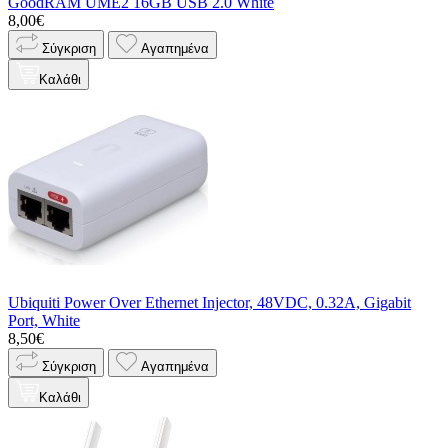
GoodRAM UME2 16GB USB 2.0 White
8,00€
Σύγκριση
Αγαπημένα
Καλάθι
Ubiquiti Power Over Ethernet Injector, 48VDC, 0.32A, Gigabit
Port, White
8,50€
Σύγκριση
Αγαπημένα
Καλάθι