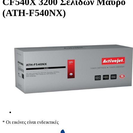
CF540X 3200 Σελίδων Μαύρο
(ATH-F540NX)
* Οι εικόνες είναι ενδεικτικές