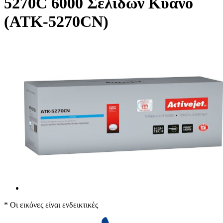
5270C 6000 Σελίδων Κυανό
(ATK-5270CN)
* Οι εικόνες είναι ενδεικτικές