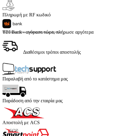
Πληρωμή με RF κωδικό
TBI Bank - αγόρασε τώρα, πλήρωσε αργότερα
Με 4 άτοκες δόσεις (κόστος υπηρεσίας 4 ευρώ)
Διαθέσιμοι τρόποι αποστολής
Παραλαβή από το κατάστημα μας
Παράδοση από την εταιρία μας
Αποστολή με ACS