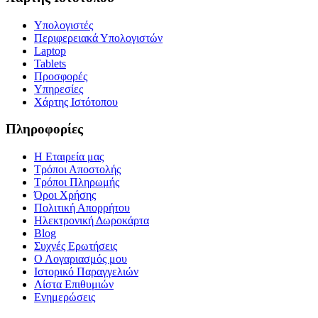
Υπολογιστές
Περιφερειακά Υπολογιστών
Laptop
Tablets
Προσφορές
Υπηρεσίες
Χάρτης Ιστότοπου
Πληροφορίες
Η Εταιρεία μας
Τρόποι Αποστολής
Τρόποι Πληρωμής
Όροι Χρήσης
Πολιτική Απορρήτου
Ηλεκτρονική Δωροκάρτα
Blog
Συχνές Ερωτήσεις
Ο Λογαριασμός μου
Ιστορικό Παραγγελιών
Λίστα Επιθυμιών
Ενημερώσεις