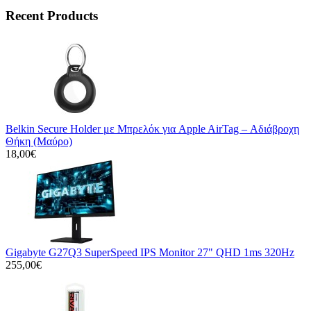
Recent Products
Belkin Secure Holder με Μπρελόκ για Apple AirTag – Αδιάβροχη
Θήκη (Μαύρο)
18,00€
Gigabyte G27Q3 SuperSpeed IPS Monitor 27" QHD 1ms 320Hz
255,00€