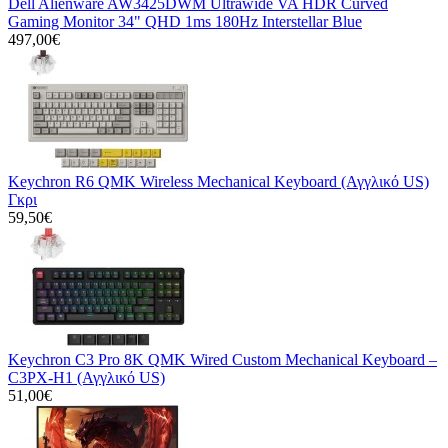
Dell Alienware AW3425DWM Ultrawide VA HDR Curved
Gaming Monitor 34" QHD 1ms 180Hz Interstellar Blue
497,00€
Keychron R6 QMK Wireless Mechanical Keyboard (Αγγλικό US)
Γκρι
59,50€
Keychron C3 Pro 8K QMK Wired Custom Mechanical Keyboard –
C3PX-H1 (Αγγλικό US)
51,00€