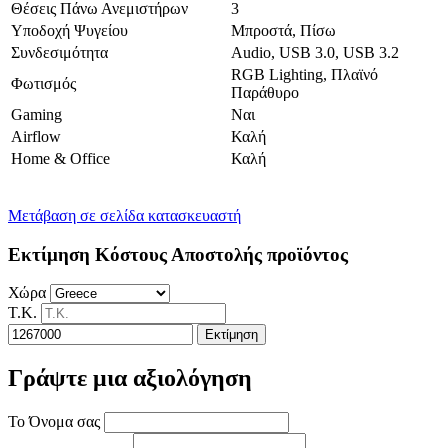
Θέσεις Πάνω Ανεμιστήρων
3
Υποδοχή Ψυγείου
Μπροστά, Πίσω
Συνδεσιμότητα
Audio, USB 3.0, USB 3.2
RGB Lighting, Πλαϊνό
Φωτισμός
Παράθυρο
Gaming
Ναι
Airflow
Καλή
Home & Office
Καλή
Μετάβαση σε σελίδα κατασκευαστή
Εκτίμηση Κόστους Αποστολής προϊόντος
Χώρα
Τ.Κ.
Εκτίμηση
Γράψτε μια αξιολόγηση
Το Όνομα σας