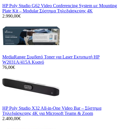
HP Poly Studio G62 Video Conferencing System με Mounting
Plate Kit – Modular Σύστημα Τηλεδιάσκεψης 4K
2.990,00€
MediaRange Συμβατό Toner για Laser Εκτυπωτή HP
W2031A/415A Κυανό
76,00€
HP Poly Studio X32 All-in-One Video Bar – Σύστημα
Τηλεδιάσκεψης 4K για Microsoft Teams & Zoom
2.400,00€