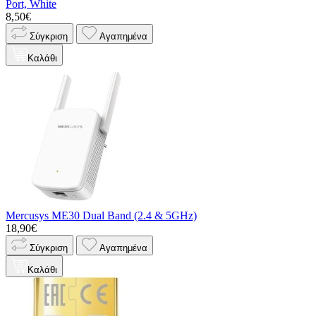
Port, White
8,50€
Σύγκριση
Αγαπημένα
Καλάθι
Mercusys ME30 Dual Band (2.4 & 5GHz)
18,90€
Σύγκριση
Αγαπημένα
Καλάθι