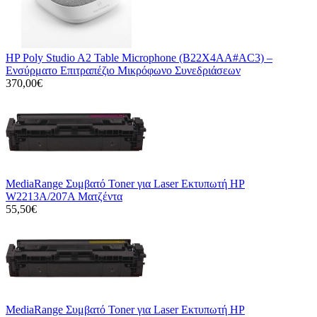
HP Poly Studio A2 Table Microphone (B22X4AA#AC3) –
Ενσύρματο Επιτραπέζιο Μικρόφωνο Συνεδριάσεων
370,00€
MediaRange Συμβατό Toner για Laser Εκτυπωτή HP
W2213A/207A Ματζέντα
55,50€
MediaRange Συμβατό Toner για Laser Εκτυπωτή HP