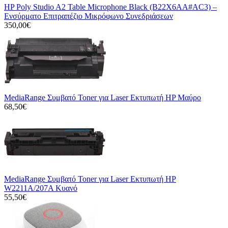
HP Poly Studio A2 Table Microphone Black (B22X6AA#AC3) –
Ενσύρματο Επιτραπέζιο Μικρόφωνο Συνεδριάσεων
350,00€
MediaRange Συμβατό Toner για Laser Εκτυπωτή HP Μαύρο
68,50€
MediaRange Συμβατό Toner για Laser Εκτυπωτή HP
W2211A/207A Κυανό
55,50€