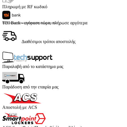
Πληρωμή με RF κωδικό
TBI Bank - αγόρασε τώρα, πλήρωσε αργότερα
Με 4 άτοκες δόσεις (κόστος υπηρεσίας 4 ευρώ)
Διαθέσιμοι τρόποι αποστολής
Παραλαβή από το κατάστημα μας
Παράδοση από την εταιρία μας
Αποστολή με ACS