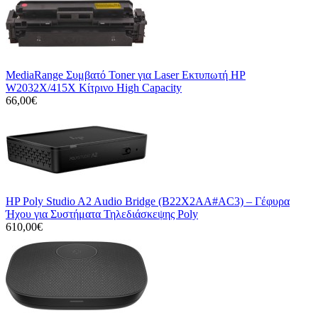
MediaRange Συμβατό Toner για Laser Εκτυπωτή HP
W2032X/415X Κίτρινο High Capacity
66,00€
HP Poly Studio A2 Audio Bridge (B22X2AA#AC3) – Γέφυρα
Ήχου για Συστήματα Τηλεδιάσκεψης Poly
610,00€