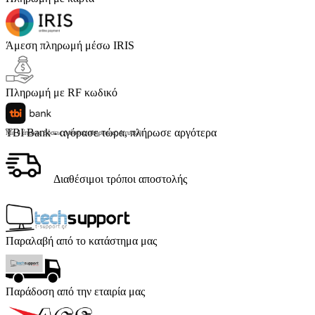
Άμεση πληρωμή μέσω IRIS
Πληρωμή με RF κωδικό
TBI Bank - αγόρασε τώρα, πλήρωσε αργότερα
Με 4 άτοκες δόσεις (κόστος υπηρεσίας 4 ευρώ)
Διαθέσιμοι τρόποι αποστολής
Παραλαβή από το κατάστημα μας
Παράδοση από την εταιρία μας