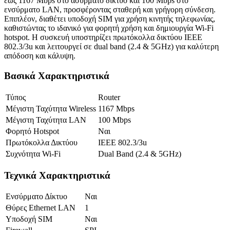
έως 1167 Mbps στο ασύρματο δίκτυο και 100 Mbps στο
ενσύρματο LAN, προσφέροντας σταθερή και γρήγορη σύνδεση.
Επιπλέον, διαθέτει υποδοχή SIM για χρήση κινητής τηλεφωνίας,
καθιστώντας το ιδανικό για φορητή χρήση και δημιουργία Wi-Fi
hotspot. Η συσκευή υποστηρίζει πρωτόκολλα δικτύου IEEE
802.3/3u και λειτουργεί σε dual band (2.4 & 5GHz) για καλύτερη
απόδοση και κάλυψη.
Βασικά Χαρακτηριστικά
Τύπος
Router
Μέγιστη Ταχύτητα Wireless
1167 Mbps
Μέγιστη Ταχύτητα LAN
100 Mbps
Φορητό Hotspot
Ναι
Πρωτόκολλα Δικτύου
IEEE 802.3/3u
Συχνότητα Wi-Fi
Dual Band (2.4 & 5GHz)
Τεχνικά Χαρακτηριστικά
Ενσύρματο Δίκτυο
Ναι
Θύρες Ethernet LAN
1
Υποδοχή SIM
Ναι