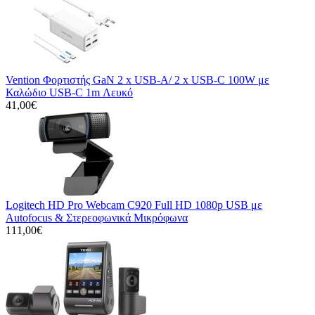
Vention Φορτιστής GaN 2 x USB-A/ 2 x USB-C 100W με
Καλώδιο USB-C 1m Λευκό
41,00€
Logitech HD Pro Webcam C920 Full HD 1080p USB με
Autofocus & Στερεοφωνικά Μικρόφωνα
111,00€