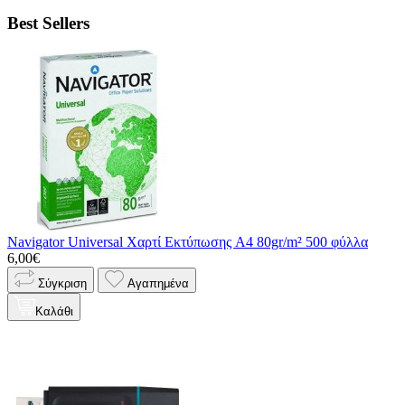
Best Sellers
Navigator Universal Χαρτί Εκτύπωσης A4 80gr/m² 500 φύλλα
6,00€
Σύγκριση
Αγαπημένα
Καλάθι