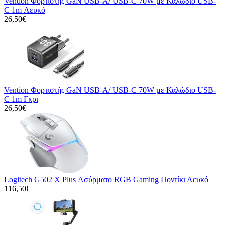
Vention Φορτιστής GaN USB-A/ USB-C 70W με Καλώδιο USB-
C 1m Λευκό
26,50€
Vention Φορτιστής GaN USB-A/ USB-C 70W με Καλώδιο USB-
C 1m Γκρι
26,50€
Logitech G502 X Plus Ασύρματο RGB Gaming Ποντίκι Λευκό
116,50€