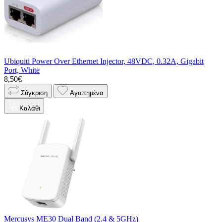
Ubiquiti Power Over Ethernet Injector, 48VDC, 0.32A, Gigabit
Port, White
8,50€
Σύγκριση
Αγαπημένα
Καλάθι
Mercusys ME30 Dual Band (2.4 & 5GHz)