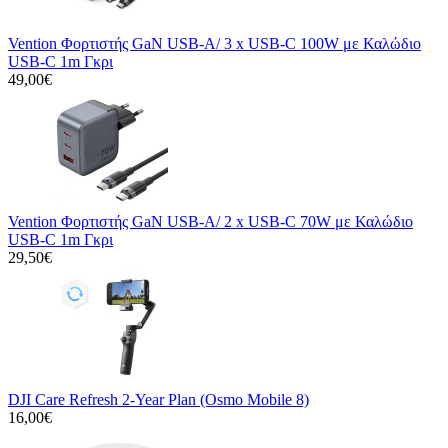
Vention Φορτιστής GaN USB-A/ 3 x USB-C 100W με Καλώδιο
USB-C 1m Γκρι
49,00€
Vention Φορτιστής GaN USB-A/ 2 x USB-C 70W με Καλώδιο
USB-C 1m Γκρι
29,50€
DJI Care Refresh 2-Year Plan (Osmo Mobile 8)
16,00€