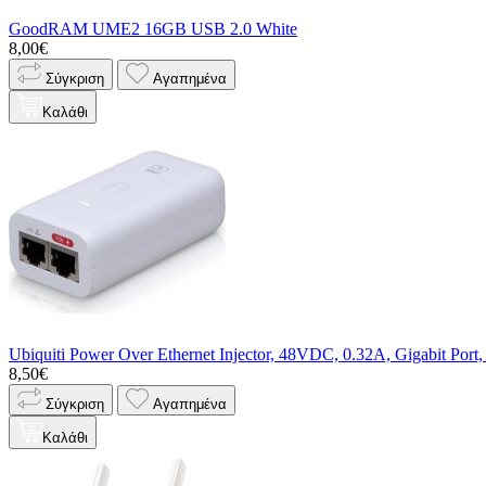
GoodRAM UME2 16GB USB 2.0 White
8,00€
Σύγκριση
Αγαπημένα
Καλάθι
Ubiquiti Power Over Ethernet Injector, 48VDC, 0.32A, Gigabit Port,
8,50€
Σύγκριση
Αγαπημένα
Καλάθι