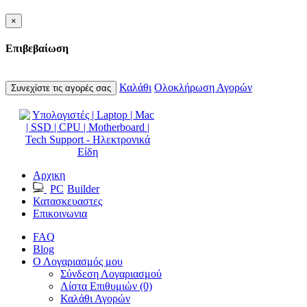
×
Επιβεβαίωση
Καλάθι
Ολοκλήρωση Αγορών
Συνεχίστε τις αγορές σας
Αρχικη
PC
Builder
Κατασκευαστες
Επικοινωνια
FAQ
Blog
Ο Λογαριασμός μου
Σύνδεση Λογαριασμού
Λίστα Επιθυμιών (0)
Καλάθι Αγορών