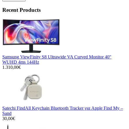
Recent Products
Samsung ViewFinity S8 Ultrawide VA Curved Monitor 40"
WUHD 4ms 144Hz
1.310,00€
Satechi FindAll Keychain Bluetooth Tracker για Apple Find My –
Sand
30,00€