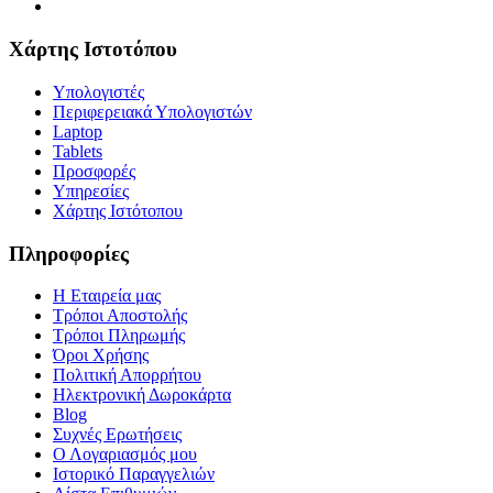
Χάρτης Ιστοτόπου
Υπολογιστές
Περιφερειακά Υπολογιστών
Laptop
Tablets
Προσφορές
Υπηρεσίες
Χάρτης Ιστότοπου
Πληροφορίες
Η Εταιρεία μας
Τρόποι Αποστολής
Τρόποι Πληρωμής
Όροι Χρήσης
Πολιτική Απορρήτου
Ηλεκτρονική Δωροκάρτα
Blog
Συχνές Ερωτήσεις
Ο Λογαριασμός μου
Ιστορικό Παραγγελιών