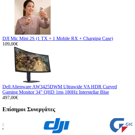
DJI Mic Mini 2S (1 TX + 1 Mobile RX + Charging Case)
109,00€
Dell Alienware AW3425DWM Ultrawide VA HDR Curved
Gaming Monitor 34" QHD 1ms 180Hz Interstellar Blue
497,00€
Επίσημοι Συνεργάτες