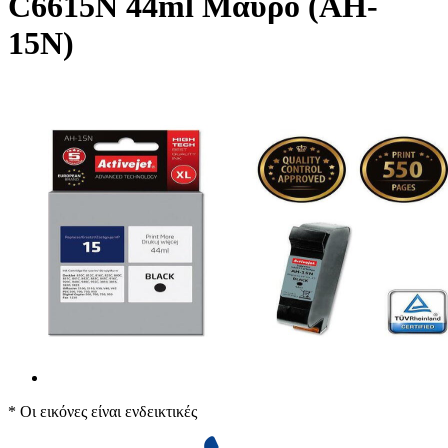
C6615N 44ml Μαύρο (AH-
15N)
* Οι εικόνες είναι ενδεικτικές