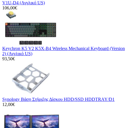
V1U-D4 (Αγγλικό US)
106,00€
Keychron K5 V2 K5X-B4 Wireless Mechanical Keyboard (Version
2) (Αγγλικό US)
93,50€
Synology Βάση Στήριξης Δίσκου HDD/SSD HDDTRAY/D1
12,00€