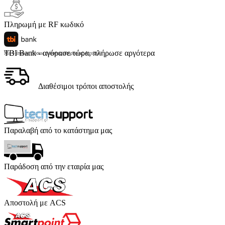
Πληρωμή με RF κωδικό
TBI Bank - αγόρασε τώρα, πλήρωσε αργότερα
Με 4 άτοκες δόσεις (κόστος υπηρεσίας 4 ευρώ)
Διαθέσιμοι τρόποι αποστολής
Παραλαβή από το κατάστημα μας
Παράδοση από την εταιρία μας
Αποστολή με ACS