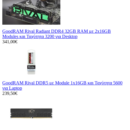
GoodRAM Rival Radiant DDR4 32GB RAM με 2x16GB
Modules και Ταχύτητα 3200 για Desktop
341,00€
GoodRAM Rival DDR5 με Module 1x16GB και Ταχύτητα 5600
για Laptop
239,50€