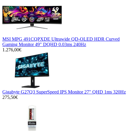
MSI MPG 491CQPXDE Ultrawide QD-OLED HDR Curved
Gaming Monitor 49" DQHD 0.03ms 240Hz
1.276,00€
Gigabyte G27Q3 SuperSpeed IPS Monitor 27" QHD 1ms 320Hz
275,50€