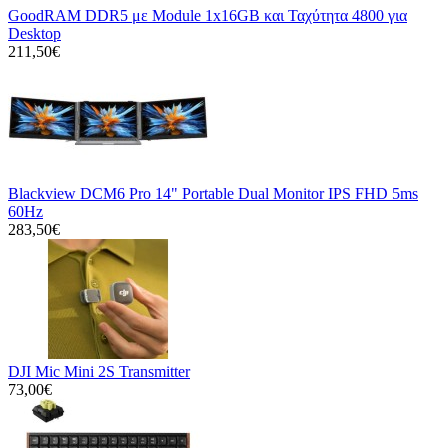
GoodRAM DDR5 με Module 1x16GB και Ταχύτητα 4800 για
Desktop
211,50€
Blackview DCM6 Pro 14" Portable Dual Monitor IPS FHD 5ms
60Hz
283,50€
DJI Mic Mini 2S Transmitter
73,00€