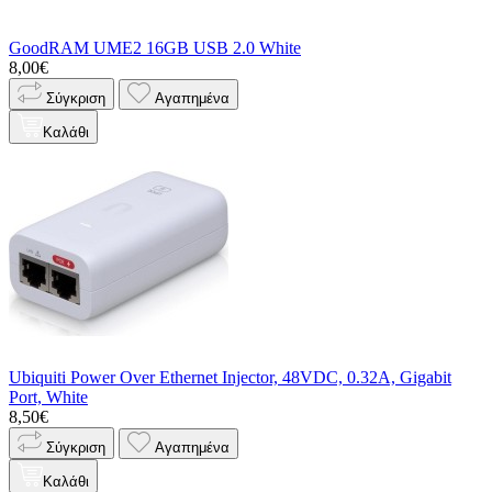
GoodRAM UME2 16GB USB 2.0 White
8,00€
Σύγκριση
Αγαπημένα
Καλάθι
Ubiquiti Power Over Ethernet Injector, 48VDC, 0.32A, Gigabit
Port, White
8,50€
Σύγκριση
Αγαπημένα
Καλάθι