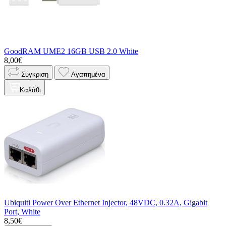
GoodRAM UME2 16GB USB 2.0 White
8,00€
Σύγκριση
Αγαπημένα
Καλάθι
Ubiquiti Power Over Ethernet Injector, 48VDC, 0.32A, Gigabit
Port, White
8,50€