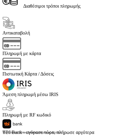
Διαθέσιμοι τρόποι πληρωμής
Αντικαταβολή
Πληρωμή με κάρτα
Πιστωτική Κάρτα / Δόσεις
Άμεση πληρωμή μέσω IRIS
Πληρωμή με RF κωδικό
TBI Bank - αγόρασε τώρα, πλήρωσε αργότερα
Με 4 άτοκες δόσεις (κόστος υπηρεσίας 4 ευρώ)