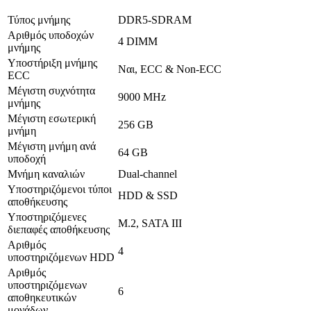
Τύπος μνήμης
DDR5-SDRAM
Αριθμός υποδοχών
4 DIMM
μνήμης
Υποστήριξη μνήμης
Ναι, ECC & Non-ECC
ECC
Μέγιστη συχνότητα
9000 MHz
μνήμης
Μέγιστη εσωτερική
256 GB
μνήμη
Μέγιστη μνήμη ανά
64 GB
υποδοχή
Μνήμη καναλιών
Dual-channel
Υποστηριζόμενοι τύποι
HDD & SSD
αποθήκευσης
Υποστηριζόμενες
M.2, SATA III
διεπαφές αποθήκευσης
Αριθμός
4
υποστηριζόμενων HDD
Αριθμός
υποστηριζόμενων
6
αποθηκευτικών
μονάδων