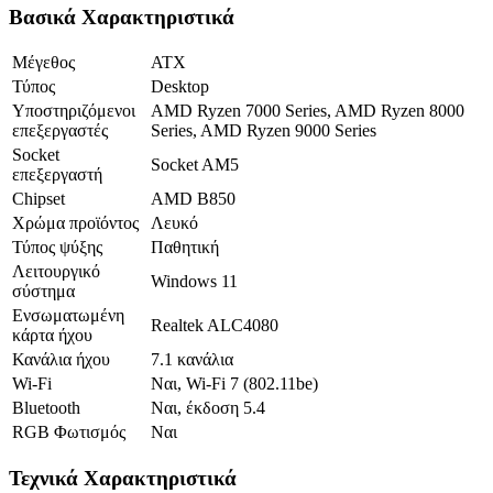
Βασικά Χαρακτηριστικά
Μέγεθος
ATX
Τύπος
Desktop
Υποστηριζόμενοι
AMD Ryzen 7000 Series, AMD Ryzen 8000
επεξεργαστές
Series, AMD Ryzen 9000 Series
Socket
Socket AM5
επεξεργαστή
Chipset
AMD B850
Χρώμα προϊόντος
Λευκό
Τύπος ψύξης
Παθητική
Λειτουργικό
Windows 11
σύστημα
Ενσωματωμένη
Realtek ALC4080
κάρτα ήχου
Κανάλια ήχου
7.1 κανάλια
Wi-Fi
Ναι, Wi-Fi 7 (802.11be)
Bluetooth
Ναι, έκδοση 5.4
RGB Φωτισμός
Ναι
Τεχνικά Χαρακτηριστικά