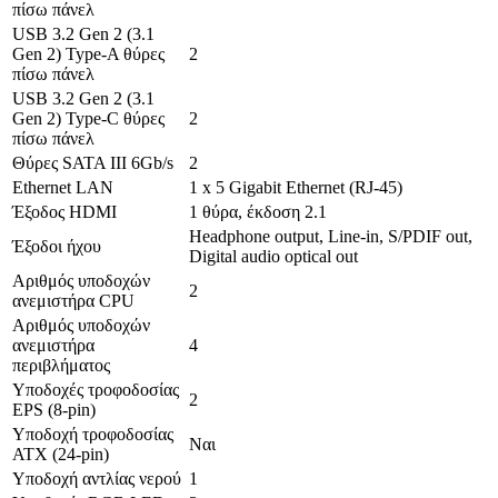
πίσω πάνελ
USB 3.2 Gen 2 (3.1
Gen 2) Type-A θύρες
2
πίσω πάνελ
USB 3.2 Gen 2 (3.1
Gen 2) Type-C θύρες
2
πίσω πάνελ
Θύρες SATA III 6Gb/s
2
Ethernet LAN
1 x 5 Gigabit Ethernet (RJ-45)
Έξοδος HDMI
1 θύρα, έκδοση 2.1
Headphone output, Line-in, S/PDIF out,
Έξοδοι ήχου
Digital audio optical out
Αριθμός υποδοχών
2
ανεμιστήρα CPU
Αριθμός υποδοχών
ανεμιστήρα
4
περιβλήματος
Υποδοχές τροφοδοσίας
2
EPS (8-pin)
Υποδοχή τροφοδοσίας
Ναι
ATX (24-pin)
Υποδοχή αντλίας νερού
1