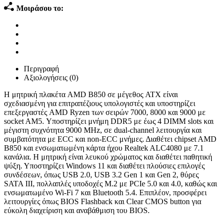
Μοιράσου το:
Περιγραφή
Αξιολογήσεις (0)
Η μητρική πλακέτα AMD B850 σε μέγεθος ATX είναι
σχεδιασμένη για επιτραπέζιους υπολογιστές και υποστηρίζει
επεξεργαστές AMD Ryzen των σειρών 7000, 8000 και 9000 με
socket AM5. Υποστηρίζει μνήμη DDR5 με έως 4 DIMM slots και
μέγιστη συχνότητα 9000 MHz, σε dual-channel λειτουργία και
συμβατότητα με ECC και non-ECC μνήμες. Διαθέτει chipset AMD
B850 και ενσωματωμένη κάρτα ήχου Realtek ALC4080 με 7.1
κανάλια. Η μητρική είναι λευκού χρώματος και διαθέτει παθητική
ψύξη. Υποστηρίζει Windows 11 και διαθέτει πλούσιες επιλογές
συνδέσεων, όπως USB 2.0, USB 3.2 Gen 1 και Gen 2, θύρες
SATA III, πολλαπλές υποδοχές M.2 με PCIe 5.0 και 4.0, καθώς και
ενσωματωμένο Wi-Fi 7 και Bluetooth 5.4. Επιπλέον, προσφέρει
λειτουργίες όπως BIOS Flashback και Clear CMOS button για
εύκολη διαχείριση και αναβάθμιση του BIOS.