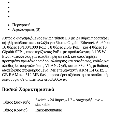
Περιγραφή
Αξιολογήσεις (0)
Αυτός ο διαχειριζόμενος switch τύπου L3 με 24 θύρες προσφέρει
υψηλή απόδοση και ευελιξία για δίκτυα Gigabit Ethernet. Διαθέτει
16 θύρες 10/100/1000 PoE+, 8 θύρες 2.5G PoE+ και 4 θύρες 10
Gigabit SFP+, υποστηρίζοντας PoE+ με προϋπολογισμό 195 W.
Είναι κατάλληλος για τοποθέτηση σε rack και υποστηρίζει
προηγμένα πρωτόκολλα δρομολόγησης και ασφάλειας, καθώς και
πλήθος λειτουργιών όπως VLAN, QoS, και πολλαπλές μεθόδους
διαχείρισης απομακρυσμένα. Με επεξεργαστή ARM 1.4 GHz, 1
GB RAM και 512 MB flash, προσφέρει αξιόπιστη και αποδοτική
λειτουργία σε απαιτητικά περιβάλλοντα.
Βασικά Χαρακτηριστικά
Switch - 24 θύρες - L3 - Διαχειριζόμενο -
Τύπος Συσκευής
stackable
Τύπος Κουτιού
Rack-mountable