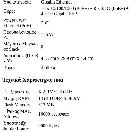
Υποκατηγορία
Gigabit Ethernet
16 x 10/100/1000 (PoE+) + 8 x 2.5G (PoE+) +
Θύρες
4 x 10 Gigabit SFP+
Power Over
PoE+
Ethernet (PoE)
Προϋπολογισμός
195 W
PoE
Μέγιστες Μονάδες
8
σε Stack
Διαστάσεις (Π x Β
44.5 cm x 29.9 cm x 4.4 cm
x Υ)
Βάρος
3.68 kg
Τεχνικά Χαρακτηριστικά
Επεξεργαστής
X ARM: 1.4 GHz
Μνήμη RAM
1 GB DDR4 SDRAM
Flash Memory
512 MB
Πίνακας MAC
16000 εγγραφές
Address
Υποστήριξη
9000 bytes
Jumbo Frame