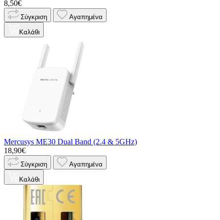
8,50€
Σύγκριση
Αγαπημένα
Καλάθι
Mercusys ME30 Dual Band (2.4 & 5GHz)
18,90€
Σύγκριση
Αγαπημένα
Καλάθι