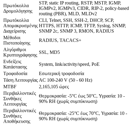
STP, static IP routing, RSTP, MSTP, IGMP,
Πρωτόκολλα
IGMPv2, IGMPv3, CIDR, RIP-2, policy-based
Δρομολόγησης
routing (PBR), MLD, MLDv2
Πρωτόκολλα
CLI, Telnet, SSH, SSH-2, DHCP, SCP,
Απομακρυσμένης
HTTPS, HTTP, ICMP, TFTP, Syslog, SNMP,
Διαχείρισης
SNMP 2c, SNMP 3, RMON, RADIUS
Μέθοδοι
RADIUS, TACACS+
Πιστοποίησης
Αλγόριθμοι
SSL, MD5
Κρυπτογράφησης
Ενδείξεις
System, link/activity/speed, PoE
Κατάστασης
Τροφοδοσία
Εσωτερική τροφοδοσία
Τάση Λειτουργίας
AC 100-240 V (50 - 60 Hz)
MTBF
2,165,105 ώρες
Περιβαλλοντικές
Θερμοκρασία: -5°C έως 50°C, Υγρασία: 10 -
Συνθήκες
90% RH (χωρίς συμπύκνωση)
Λειτουργίας
Περιβαλλοντικές
Θερμοκρασία: -25°C έως 70°C, Υγρασία: 10 -
Συνθήκες
90% RH (χωρίς συμπύκνωση)
Αποθήκευσης