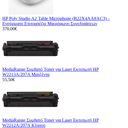
HP Poly Studio A2 Table Microphone (B22X4AA#AC3) –
Ενσύρματο Επιτραπέζιο Μικρόφωνο Συνεδριάσεων
370,00€
MediaRange Συμβατό Toner για Laser Εκτυπωτή HP
W2213A/207A Ματζέντα
55,50€
MediaRange Συμβατό Toner για Laser Εκτυπωτή HP
W2212A/207A Κίτρινο