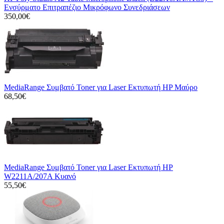
Ενσύρματο Επιτραπέζιο Μικρόφωνο Συνεδριάσεων
350,00€
MediaRange Συμβατό Toner για Laser Εκτυπωτή HP Μαύρο
68,50€
MediaRange Συμβατό Toner για Laser Εκτυπωτή HP
W2211A/207A Κυανό
55,50€