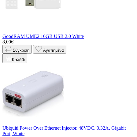
GoodRAM UME2 16GB USB 2.0 White
8,00€
Σύγκριση
Αγαπημένα
Καλάθι
Ubiquiti Power Over Ethernet Injector, 48VDC, 0.32A, Gigabit
Port, White