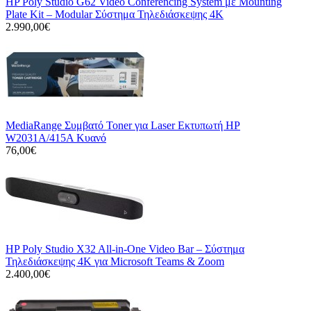
HP Poly Studio G62 Video Conferencing System με Mounting
Plate Kit – Modular Σύστημα Τηλεδιάσκεψης 4K
2.990,00€
MediaRange Συμβατό Toner για Laser Εκτυπωτή HP
W2031A/415A Κυανό
76,00€
HP Poly Studio X32 All-in-One Video Bar – Σύστημα
Τηλεδιάσκεψης 4K για Microsoft Teams & Zoom
2.400,00€