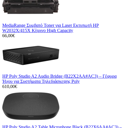
MediaRange Συμβατό Toner για Laser Εκτυπωτή HP
W2032X/415X Κίτρινο High Capacity
66,00€
HP Poly Studio A2 Audio Bridge (B22X2AA#AC3) – Γέφυρα
Ήχου για Συστήματα Τηλεδιάσκεψης Poly
610,00€
HP Poly Studio A2 Table Microphone Black (B22X6AA#AC3) –