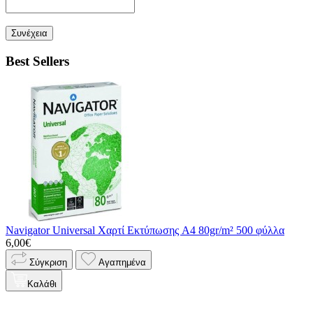
Συνέχεια
Best Sellers
Navigator Universal Χαρτί Εκτύπωσης A4 80gr/m² 500 φύλλα
6,00€
Σύγκριση
Αγαπημένα
Καλάθι