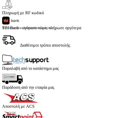
Πληρωμή με RF κωδικό
TBI Bank - αγόρασε τώρα, πλήρωσε αργότερα
Με 4 άτοκες δόσεις (κόστος υπηρεσίας 4 ευρώ)
Διαθέσιμοι τρόποι αποστολής
Παραλαβή από το κατάστημα μας
Παράδοση από την εταιρία μας
Αποστολή με ACS