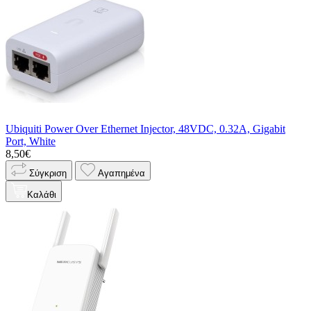
Ubiquiti Power Over Ethernet Injector, 48VDC, 0.32A, Gigabit
Port, White
8,50€
Σύγκριση
Αγαπημένα
Καλάθι