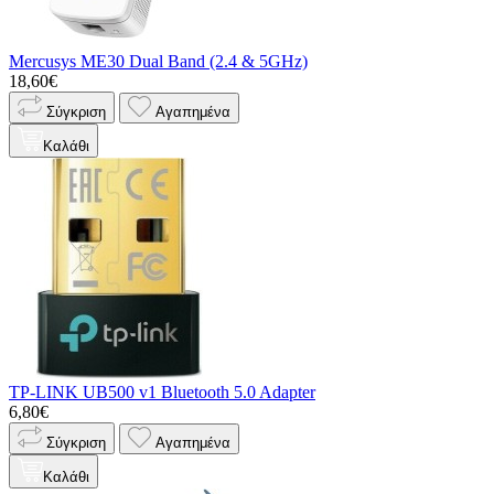
Mercusys ME30 Dual Band (2.4 & 5GHz)
18,60€
Σύγκριση
Αγαπημένα
Καλάθι
TP-LINK UB500 v1 Bluetooth 5.0 Adapter
6,80€
Σύγκριση
Αγαπημένα
Καλάθι