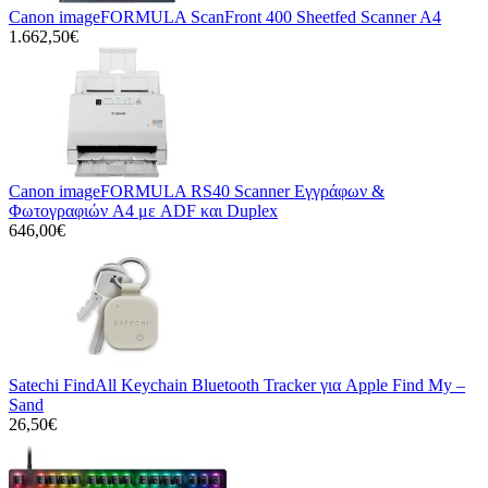
Canon imageFORMULA ScanFront 400 Sheetfed Scanner A4
1.662,50€
Canon imageFORMULA RS40 Scanner Εγγράφων &
Φωτογραφιών A4 με ADF και Duplex
646,00€
Satechi FindAll Keychain Bluetooth Tracker για Apple Find My –
Sand
26,50€