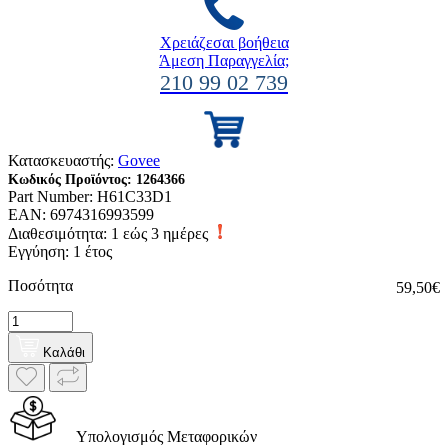
Χρειάζεσαι βοήθεια
Άμεση Παραγγελία;
210 99 02 739
Κατασκευαστής:
Govee
Κωδικός Προϊόντος:
1264366
Part Number:
H61C33D1
EAN:
6974316993599
Διαθεσιμότητα:
1 εώς 3 ημέρες
Εγγύηση: 1 έτος
Ποσότητα
59,50€
Καλάθι
Υπολογισμός Μεταφορικών