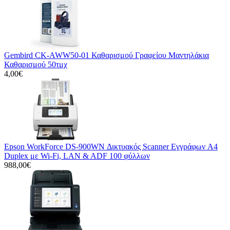
Gembird CK-AWW50-01 Καθαρισμού Γραφείου Μαντηλάκια
Καθαρισμού 50τμχ
4,00€
Epson WorkForce DS-900WN Δικτυακός Scanner Εγγράφων A4
Duplex με Wi-Fi, LAN & ADF 100 φύλλων
988,00€