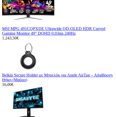
MSI MPG 491CQPXDE Ultrawide QD-OLED HDR Curved
Gaming Monitor 49" DQHD 0.03ms 240Hz
1.243,50€
Belkin Secure Holder με Μπρελόκ για Apple AirTag – Αδιάβροχη
Θήκη (Μαύρο)
16,00€