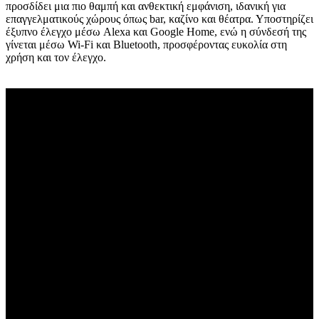
προσδίδει μια πιο θαμπή και ανθεκτική εμφάνιση, ιδανική για
επαγγελματικούς χώρους όπως bar, καζίνο και θέατρα. Υποστηρίζει
έξυπνο έλεγχο μέσω Alexa και Google Home, ενώ η σύνδεσή της
γίνεται μέσω Wi-Fi και Bluetooth, προσφέροντας ευκολία στη
χρήση και τον έλεγχο.