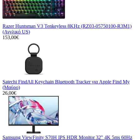
Razer Huntsman V3 Tenkeyless 8KHz (RZ03-05750100-R3M1)
(Αγγλικό US)
153,00€
Satechi FindAll Keychain Bluetooth Tracker για Apple Find My
(Μαύρο)
26,00€
Samsung ViewFinity S70H IPS HDR Monitor 32" 4K 5ms 60Hz