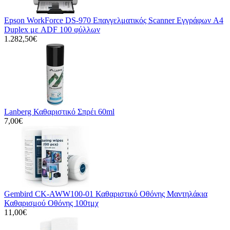
Epson WorkForce DS-970 Επαγγελματικός Scanner Εγγράφων A4
Duplex με ADF 100 φύλλων
1.282,50€
Lanberg Καθαριστικό Σπρέι 60ml
7,00€
Gembird CK-AWW100-01 Καθαριστικό Οθόνης Μαντηλάκια
Καθαρισμού Οθόνης 100τμχ
11,00€