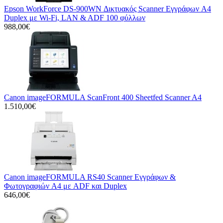
Epson WorkForce DS-900WN Δικτυακός Scanner Εγγράφων A4
Duplex με Wi-Fi, LAN & ADF 100 φύλλων
988,00€
Canon imageFORMULA ScanFront 400 Sheetfed Scanner A4
1.510,00€
Canon imageFORMULA RS40 Scanner Εγγράφων &
Φωτογραφιών A4 με ADF και Duplex
646,00€