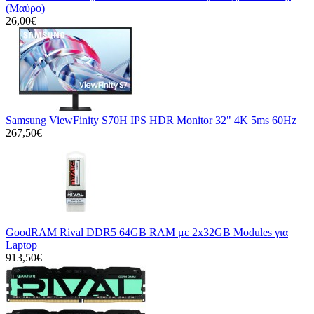
(Μαύρο)
26,00€
Samsung ViewFinity S70H IPS HDR Monitor 32" 4K 5ms 60Hz
267,50€
GoodRAM Rival DDR5 64GB RAM με 2x32GB Modules για
Laptop
913,50€