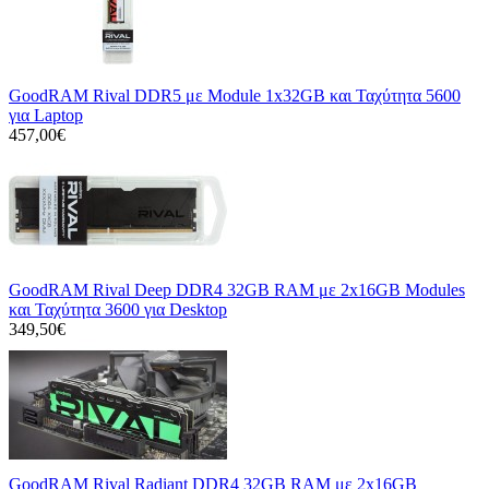
GoodRAM Rival DDR5 με Module 1x32GB και Ταχύτητα 5600
για Laptop
457,00€
GoodRAM Rival Deep DDR4 32GB RAM με 2x16GB Modules
και Ταχύτητα 3600 για Desktop
349,50€
GoodRAM Rival Radiant DDR4 32GB RAM με 2x16GB