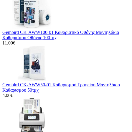
Gembird CK-AWW100-01 Καθαριστικό Οθόνης Μαντηλάκια
Καθαρισμού Οθόνης 100τμχ
11,00€
Gembird CK-AWW50-01 Καθαρισμού Γραφείου Μαντηλάκια
Καθαρισμού 50τμχ
4,00€