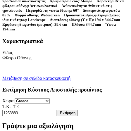
προστασίας ιδιωτικότητας Χρώμα προϊόντος: Μαύρο Χαρακτηριστικά
φίλτρου οθόνης: Αντιανακλαστικό Ανθεκτικότητα: Ανθεκτικό στις
γρατζουνιές Περιορίζει τη γωνία θέασης: 60° Διαπερατότητα φωτός:
85% Φορμά οθόνης: Widescreen Προσανατολισμός φιλτραρίσματος
ιδιωτικότητας: Landscape Διαστάσεις οθόνης (Υ x Π): 194 x 344.7mm
Εμφάνιση διαγωνίου (μετρικό): 39.6 cm Πλάτος: 344.7mm Ύψος:
194mm
Χαρακτηριστικά
Είδος
Φίλτρο Οθόνης
Μετάβαση σε σελίδα κατασκευαστή
Εκτίμηση Κόστους Αποστολής προϊόντος
Χώρα
Τ.Κ.
Εκτίμηση
Γράψτε μια αξιολόγηση