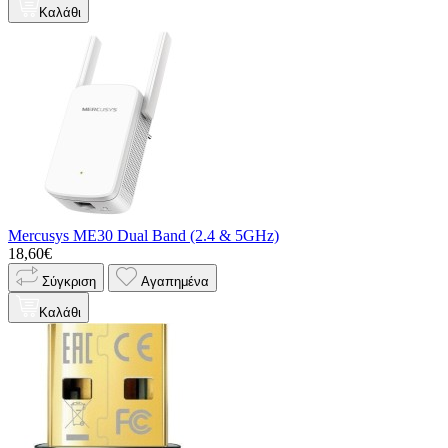
Καλάθι
Mercusys ME30 Dual Band (2.4 & 5GHz)
18,60€
Σύγκριση
Αγαπημένα
Καλάθι