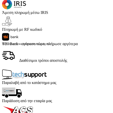
Άμεση πληρωμή μέσω IRIS
Πληρωμή με RF κωδικό
TBI Bank - αγόρασε τώρα, πλήρωσε αργότερα
Με 4 άτοκες δόσεις (κόστος υπηρεσίας 4 ευρώ)
Διαθέσιμοι τρόποι αποστολής
Παραλαβή από το κατάστημα μας
Παράδοση από την εταιρία μας