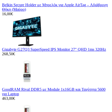
Belkin Secure Holder με Μπρελόκ για Apple AirTag – Αδιάβροχη
Θήκη (Μαύρο)
16,00€
Gigabyte G27Q3 SuperSpeed IPS Monitor 27" QHD 1ms 320Hz
268,50€
GoodRAM Rival DDR5 με Module 1x16GB και Ταχύτητα 5600
για Laptop
463,00€