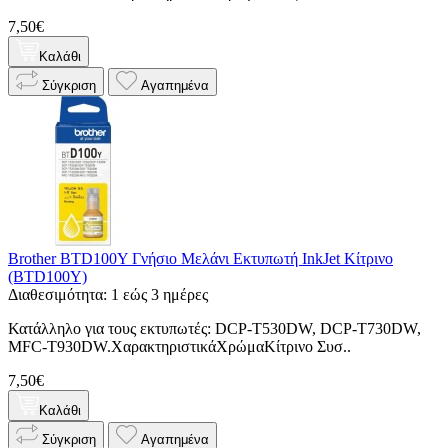
7,50€
Καλάθι
Σύγκριση
Αγαπημένα
Brother BTD100Y Γνήσιο Μελάνι Εκτυπωτή InkJet Κίτρινο
(BTD100Y)
Διαθεσιμότητα: 1 εώς 3 ημέρες
Κατάλληλο για τους εκτυπωτές: DCP-T530DW, DCP-T730DW,
MFC-T930DW.ΧαρακτηριστικάΧρώμαΚίτρινο Συσ..
7,50€
Καλάθι
Σύγκριση
Αγαπημένα