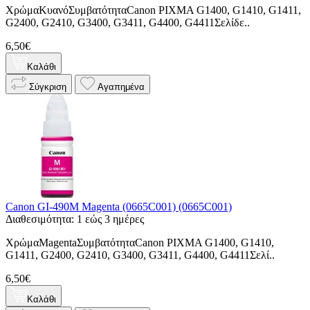
ΧρώμαΚυανόΣυμβατότηταCanon PIXMA G1400, G1410, G1411,
G2400, G2410, G3400, G3411, G4400, G4411Σελίδε..
6,50€
Καλάθι
Σύγκριση
Αγαπημένα
Canon GI-490M Magenta (0665C001) (0665C001)
Διαθεσιμότητα: 1 εώς 3 ημέρες
ΧρώμαMagentaΣυμβατότηταCanon PIXMA G1400, G1410,
G1411, G2400, G2410, G3400, G3411, G4400, G4411Σελί..
6,50€
Καλάθι