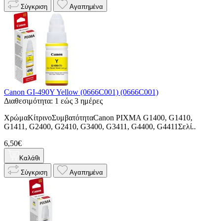
Σύγκριση
Αγαπημένα
Canon GI-490Y Yellow (0666C001) (0666C001)
Διαθεσιμότητα: 1 εώς 3 ημέρες
ΧρώμαΚίτρινοΣυμβατότηταCanon PIXMA G1400, G1410,
G1411, G2400, G2410, G3400, G3411, G4400, G4411Σελί..
6,50€
Καλάθι
Σύγκριση
Αγαπημένα