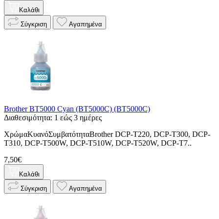
Καλάθι
Σύγκριση
Αγαπημένα
Brother BT5000 Cyan (BT5000C) (BT5000C)
Διαθεσιμότητα: 1 εώς 3 ημέρες
ΧρώμαΚυανόΣυμβατότηταBrother DCP-T220, DCP-T300, DCP-
T310, DCP-T500W, DCP-T510W, DCP-T520W, DCP-T7..
7,50€
Καλάθι
Σύγκριση
Αγαπημένα