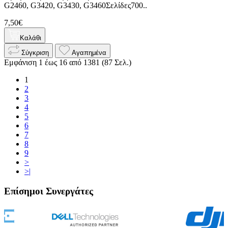
G2460, G3420, G3430, G3460Σελίδες700..
7,50€
Καλάθι
Σύγκριση
Αγαπημένα
Εμφάνιση 1 έως 16 από 1381 (87 Σελ.)
1
2
3
4
5
6
7
8
9
>
>|
Επίσημοι Συνεργάτες