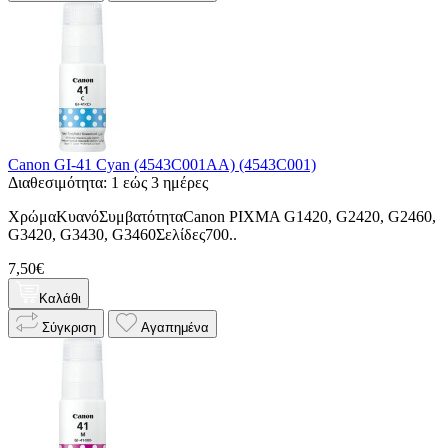
Canon GI-41 Cyan (4543C001AA) (4543C001)
Διαθεσιμότητα: 1 εώς 3 ημέρες
ΧρώμαΚυανόΣυμβατότηταCanon PIXMA G1420, G2420, G2460,
G3420, G3430, G3460Σελίδες700..
7,50€
Καλάθι
Σύγκριση
Αγαπημένα