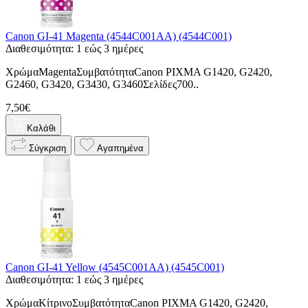
Canon GI-41 Magenta (4544C001AA) (4544C001)
Διαθεσιμότητα: 1 εώς 3 ημέρες
ΧρώμαMagentaΣυμβατότηταCanon PIXMA G1420, G2420,
G2460, G3420, G3430, G3460Σελίδες700..
7,50€
Καλάθι
Σύγκριση
Αγαπημένα
Canon GI-41 Yellow (4545C001AA) (4545C001)
Διαθεσιμότητα: 1 εώς 3 ημέρες
ΧρώμαΚίτρινοΣυμβατότηταCanon PIXMA G1420, G2420,