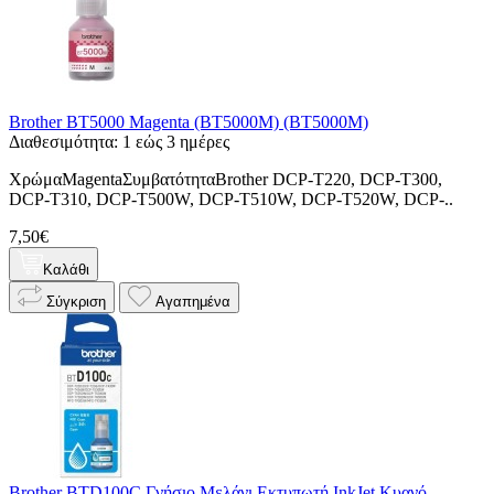
Brother BT5000 Magenta (BT5000M) (BT5000M)
Διαθεσιμότητα: 1 εώς 3 ημέρες
ΧρώμαMagentaΣυμβατότηταBrother DCP-T220, DCP-T300,
DCP-T310, DCP-T500W, DCP-T510W, DCP-T520W, DCP-..
7,50€
Καλάθι
Σύγκριση
Αγαπημένα
Brother BTD100C Γνήσιο Μελάνι Εκτυπωτή InkJet Κυανό