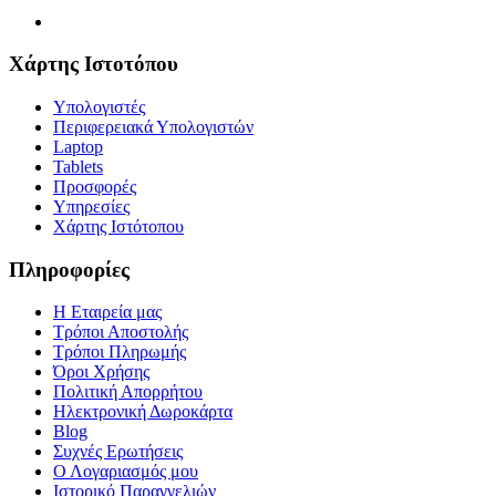
Χάρτης Ιστοτόπου
Υπολογιστές
Περιφερειακά Υπολογιστών
Laptop
Tablets
Προσφορές
Υπηρεσίες
Χάρτης Ιστότοπου
Πληροφορίες
Η Εταιρεία μας
Τρόποι Αποστολής
Τρόποι Πληρωμής
Όροι Χρήσης
Πολιτική Απορρήτου
Ηλεκτρονική Δωροκάρτα
Blog
Συχνές Ερωτήσεις
Ο Λογαριασμός μου
Ιστορικό Παραγγελιών