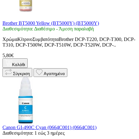
Brother BT5000 Yellow (BT5000Y) (BT5000Y)
Διαθεσιμότητα: Διαθέσιμο - Άμεση παραλαβή
ΧρώμαΚίτρινοΣυμβατότηταBrother DCP-T220, DCP-T300, DCP-
T310, DCP-T500W, DCP-T510W, DCP-T520W, DCP-..
5,80€
Καλάθι
Σύγκριση
Αγαπημένα
Canon GI-490C Cyan (0664C001) (0664C001)
Διαθεσιμότητα: 1 εώς 3 ημέρες