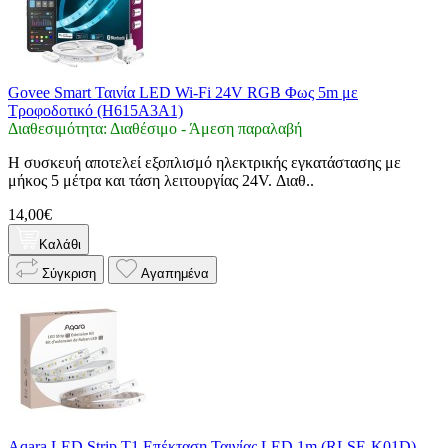
Govee Smart Ταινία LED Wi-Fi 24V RGB Φως 5m με
Τροφοδοτικό (H615A3A1)
Διαθεσιμότητα: Διαθέσιμο - Άμεση παραλαβή
Η συσκευή αποτελεί εξοπλισμό ηλεκτρικής εγκατάστασης με
μήκος 5 μέτρα και τάση λειτουργίας 24V. Διαθ..
14,00€
Καλάθι
Σύγκριση
Αγαπημένα
Aqara LED Strip T1 Επέκταση Ταινίας LED 1m (RLSE-K01D)