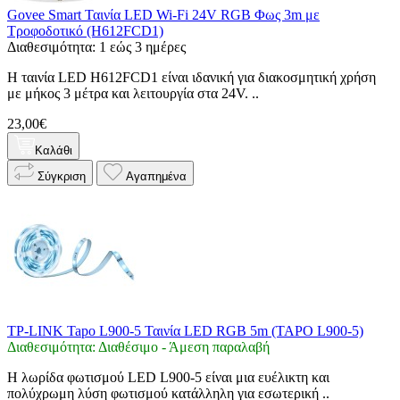
Govee Smart Ταινία LED Wi-Fi 24V RGB Φως 3m με
Τροφοδοτικό (H612FCD1)
Διαθεσιμότητα: 1 εώς 3 ημέρες
Η ταινία LED H612FCD1 είναι ιδανική για διακοσμητική χρήση
με μήκος 3 μέτρα και λειτουργία στα 24V. ..
23,00€
Καλάθι
Σύγκριση
Αγαπημένα
TP-LINK Tapo L900-5 Ταινία LED RGB 5m (TAPO L900-5)
Διαθεσιμότητα: Διαθέσιμο - Άμεση παραλαβή
Η λωρίδα φωτισμού LED L900-5 είναι μια ευέλικτη και
πολύχρωμη λύση φωτισμού κατάλληλη για εσωτερική ..