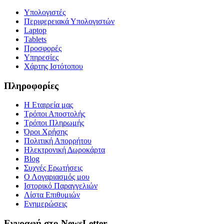
Υπολογιστές
Περιφερειακά Υπολογιστών
Laptop
Tablets
Προσφορές
Υπηρεσίες
Χάρτης Ιστότοπου
Πληροφορίες
Η Εταιρεία μας
Τρόποι Αποστολής
Τρόποι Πληρωμής
Όροι Χρήσης
Πολιτική Απορρήτου
Ηλεκτρονική Δωροκάρτα
Blog
Συχνές Ερωτήσεις
Ο Λογαριασμός μου
Ιστορικό Παραγγελιών
Λίστα Επιθυμιών
Ενημερώσεις
Εγγραφή στο NewsLetter