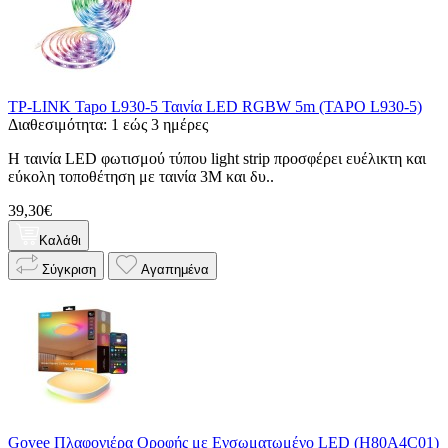
TP-LINK Tapo L930-5 Ταινία LED RGBW 5m (TAPO L930-5)
Διαθεσιμότητα: 1 εώς 3 ημέρες
Η ταινία LED φωτισμού τύπου light strip προσφέρει ευέλικτη και
εύκολη τοποθέτηση με ταινία 3M και δυ..
39,30€
Καλάθι
Σύγκριση
Αγαπημένα
Govee Πλαφονιέρα Οροφής με Ενσωματωμένο LED (H80A4C01)