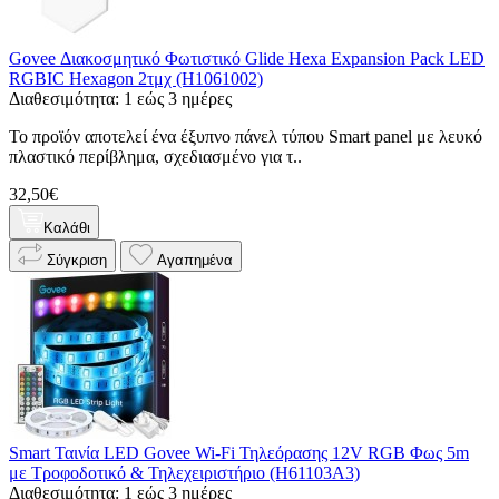
Govee Διακοσμητικό Φωτιστικό Glide Hexa Expansion Pack LED
RGBIC Hexagon 2τμχ (H1061002)
Διαθεσιμότητα: 1 εώς 3 ημέρες
Το προϊόν αποτελεί ένα έξυπνο πάνελ τύπου Smart panel με λευκό
πλαστικό περίβλημα, σχεδιασμένο για τ..
32,50€
Καλάθι
Σύγκριση
Αγαπημένα
Smart Ταινία LED Govee Wi-Fi Τηλεόρασης 12V RGB Φως 5m
με Τροφοδοτικό & Τηλεχειριστήριο (H61103A3)
Διαθεσιμότητα: 1 εώς 3 ημέρες