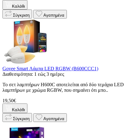
Καλάθι
Σύγκριση
Αγαπημένα
Govee Smart Λάμπα LED RGBW (B600CCC1)
Διαθεσιμότητα: 1 εώς 3 ημέρες
Το σετ λαμπτήρων H600C αποτελείται από δύο τεμάχια LED
λαμπτήρων με χρώμα RGBW, που σημαίνει ότι μπο..
19,50€
Καλάθι
Σύγκριση
Αγαπημένα