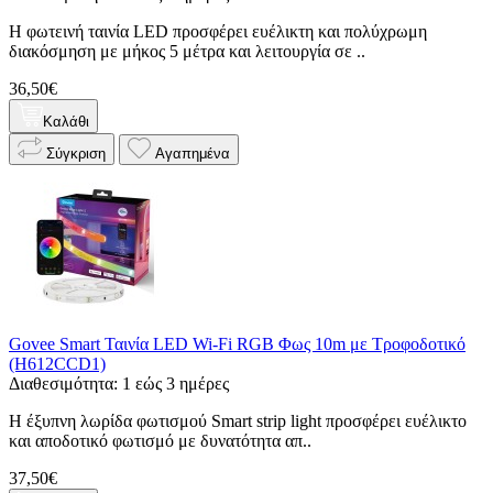
Η φωτεινή ταινία LED προσφέρει ευέλικτη και πολύχρωμη
διακόσμηση με μήκος 5 μέτρα και λειτουργία σε ..
36,50€
Καλάθι
Σύγκριση
Αγαπημένα
Govee Smart Ταινία LED Wi-Fi RGB Φως 10m με Τροφοδοτικό
(H612CCD1)
Διαθεσιμότητα: 1 εώς 3 ημέρες
Η έξυπνη λωρίδα φωτισμού Smart strip light προσφέρει ευέλικτο
και αποδοτικό φωτισμό με δυνατότητα απ..
37,50€