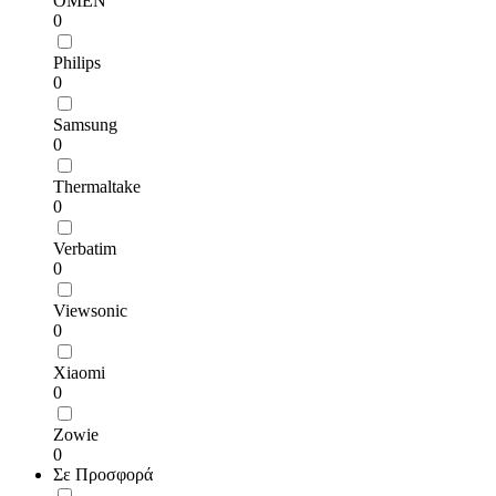
OMEN
0
Philips
0
Samsung
0
Thermaltake
0
Verbatim
0
Viewsonic
0
Xiaomi
0
Zowie
0
Σε Προσφορά