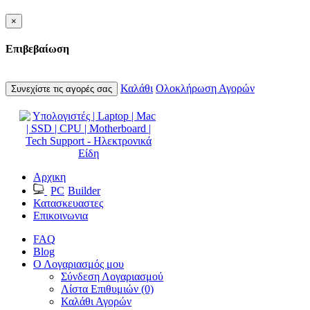
×
Επιβεβαίωση
Καλάθι
Ολοκλήρωση Αγορών
Συνεχίστε τις αγορές σας
Αρχικη
PC
Builder
Κατασκευαστες
Επικοινωνια
FAQ
Blog
Ο Λογαριασμός μου
Σύνδεση Λογαριασμού
Λίστα Επιθυμιών (0)
Καλάθι Αγορών