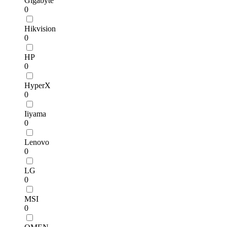
Gigabyte
0
Hikvision
0
HP
0
HyperX
0
Iiyama
0
Lenovo
0
LG
0
MSI
0