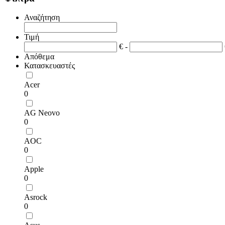
Αναζήτηση
Τιμή
€ -
Απόθεμα
Κατασκευαστές
Acer
0
AG Neovo
0
AOC
0
Apple
0
Asrock
0