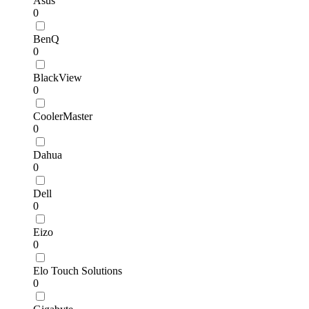
Asus
0
BenQ
0
BlackView
0
CoolerMaster
0
Dahua
0
Dell
0
Eizo
0
Elo Touch Solutions
0