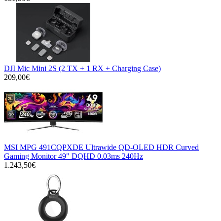
DJI Mic Mini 2S (2 TX + 1 RX + Charging Case)
209,00€
MSI MPG 491CQPXDE Ultrawide QD-OLED HDR Curved
Gaming Monitor 49" DQHD 0.03ms 240Hz
1.243,50€