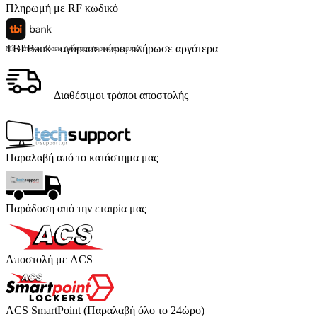
Πληρωμή με RF κωδικό
TBI Bank - αγόρασε τώρα, πλήρωσε αργότερα
Με 4 άτοκες δόσεις (κόστος υπηρεσίας 4 ευρώ)
Διαθέσιμοι τρόποι αποστολής
Παραλαβή από το κατάστημα μας
Παράδοση από την εταιρία μας
Αποστολή με ACS
ACS SmartPoint (Παραλαβή όλο το 24ώρο)