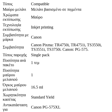
Τύπος
Compatible
Μαύρο μελάνι
Μελάνι βασισμένο σε πιγμέντα
Χρώματα
Μαύρο
εκτύπωσης
Τεχνολογία
Inkjet printing
εκτύπωσης
Συμβατότητα με
Canon
μάρκα
Canon Pixma: TR4750i, TR4751i, TS3550i,
Συμβατότητα
TS3551i, TS3750i. Canon: PG-575.
Τύπος παροχής
Single pack
Ποσότητα ανά
1 τεμ
πακέτο
Ποσότητα
μαύρου
1
μελανιού
Όγκος μαύρου
16.5 ml
μελανιού
Χωρητικότητα
Standard Yield
κασέτας
Αντικατάσταση
Canon PG-575XL
για