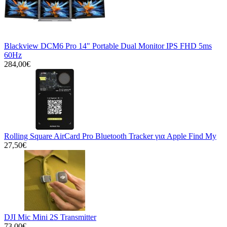
Blackview DCM6 Pro 14" Portable Dual Monitor IPS FHD 5ms
60Hz
284,00€
Rolling Square AirCard Pro Bluetooth Tracker για Apple Find My
27,50€
DJI Mic Mini 2S Transmitter
73,00€