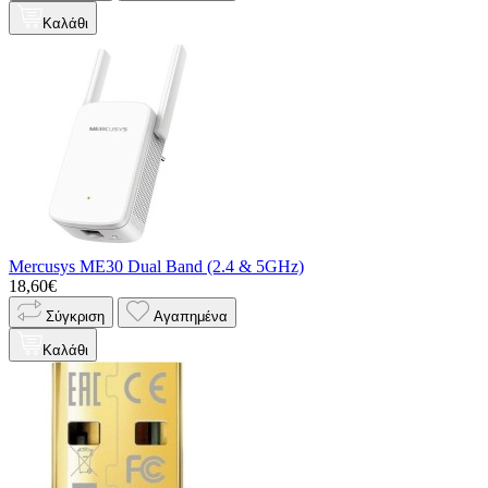
Καλάθι
Mercusys ME30 Dual Band (2.4 & 5GHz)
18,60€
Σύγκριση
Αγαπημένα
Καλάθι