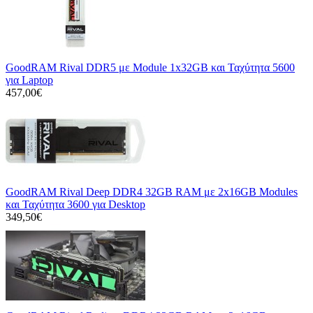
GoodRAM Rival DDR5 με Module 1x32GB και Ταχύτητα 5600
για Laptop
457,00€
GoodRAM Rival Deep DDR4 32GB RAM με 2x16GB Modules
και Ταχύτητα 3600 για Desktop
349,50€