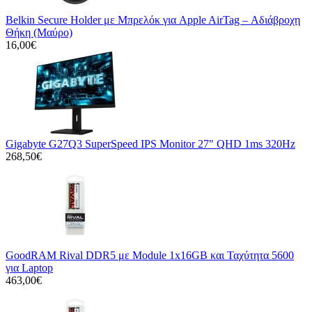
Belkin Secure Holder με Μπρελόκ για Apple AirTag – Αδιάβροχη
Θήκη (Μαύρο)
16,00€
Gigabyte G27Q3 SuperSpeed IPS Monitor 27" QHD 1ms 320Hz
268,50€
GoodRAM Rival DDR5 με Module 1x16GB και Ταχύτητα 5600
για Laptop
463,00€