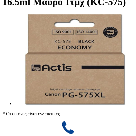
16.5ml Μαύρο 1τμχ (KC-575)
* Οι εικόνες είναι ενδεικτικές