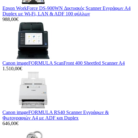
Epson WorkForce DS-900WN Δικτυακός Scanner Εγγράφων A4
Duplex με Wi-Fi, LAN & ADF 100 φύλλων
988,00€
Canon imageFORMULA ScanFront 400 Sheetfed Scanner A4
1.510,00€
Canon imageFORMULA RS40 Scanner Εγγράφων &
Φωτογραφιών A4 με ADF και Duplex
646,00€