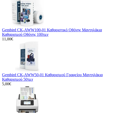
Gembird CK-AWW100-01 Καθαριστικό Οθόνης Μαντηλάκια
Καθαρισμού Οθόνης 100τμχ
11,00€
Gembird CK-AWW50-01 Καθαρισμού Γραφείου Μαντηλάκια
Καθαρισμού 50τμχ
5,00€