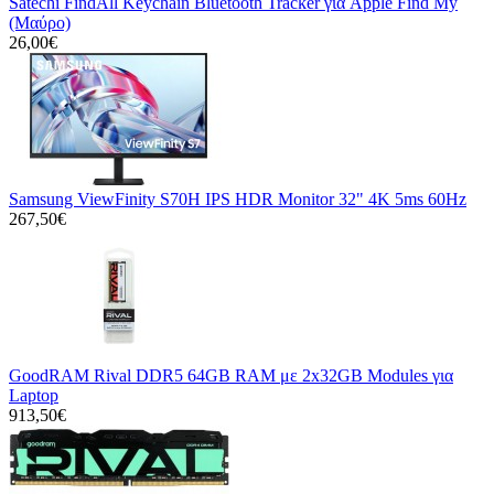
Satechi FindAll Keychain Bluetooth Tracker για Apple Find My
(Μαύρο)
26,00€
Samsung ViewFinity S70H IPS HDR Monitor 32" 4K 5ms 60Hz
267,50€
GoodRAM Rival DDR5 64GB RAM με 2x32GB Modules για
Laptop
913,50€