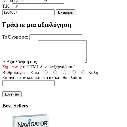
Χώρα
Τ.Κ.
Εκτίμηση
Γράψτε μια αξιολόγηση
Το Όνομα σας
Η Αξιολόγηση σας
Σημείωση:
η HTML δεν επεξεργάζεται!
Βαθμολογία
Κακή
Καλή
Εισάγετε τον κωδικό στο ακόλουθο πλαίσιο
Συνέχεια
Best Sellers