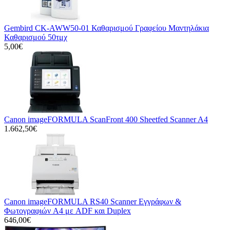
Gembird CK-AWW50-01 Καθαρισμού Γραφείου Μαντηλάκια
Καθαρισμού 50τμχ
5,00€
Canon imageFORMULA ScanFront 400 Sheetfed Scanner A4
1.662,50€
Canon imageFORMULA RS40 Scanner Εγγράφων &
Φωτογραφιών A4 με ADF και Duplex
646,00€