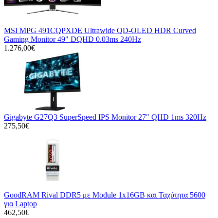
MSI MPG 491CQPXDE Ultrawide QD-OLED HDR Curved
Gaming Monitor 49" DQHD 0.03ms 240Hz
1.276,00€
Gigabyte G27Q3 SuperSpeed IPS Monitor 27" QHD 1ms 320Hz
275,50€
GoodRAM Rival DDR5 με Module 1x16GB και Ταχύτητα 5600
για Laptop
462,50€