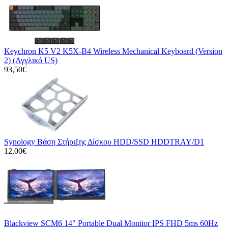
Keychron K5 V2 K5X-B4 Wireless Mechanical Keyboard (Version
2) (Αγγλικό US)
93,50€
Synology Βάση Στήριξης Δίσκου HDD/SSD HDDTRAY/D1
12,00€
Blackview SCM6 14" Portable Dual Monitor IPS FHD 5ms 60Hz