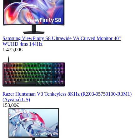
Samsung ViewFinity S8 Ultrawide VA Curved Monitor 40"
WUHD 4ms 144Hz
1.475,00€
Razer Huntsman V3 Tenkeyless 8KHz (RZ03-05750100-R3M1)
(Αγγλικό US)
153,00€