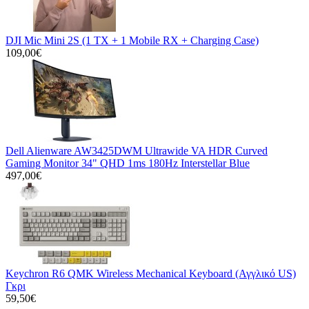
DJI Mic Mini 2S (1 TX + 1 Mobile RX + Charging Case)
109,00€
Dell Alienware AW3425DWM Ultrawide VA HDR Curved
Gaming Monitor 34" QHD 1ms 180Hz Interstellar Blue
497,00€
Keychron R6 QMK Wireless Mechanical Keyboard (Αγγλικό US)
Γκρι
59,50€