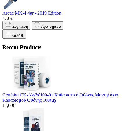
Arctic MX-4 4gr - 2019 Edition
4,50€
Σύγκριση
Αγαπημένα
Καλάθι
Recent Products
Gembird CK-AWW100-01 Καθαριστικό Οθόνης Μαντηλάκια
Καθαρισμού Οθόνης 100τμχ
11,00€