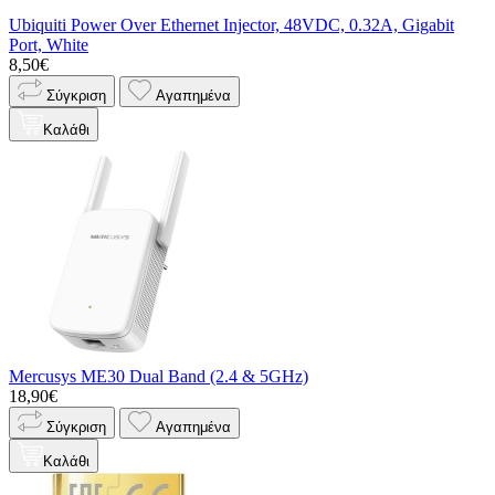
Ubiquiti Power Over Ethernet Injector, 48VDC, 0.32A, Gigabit
Port, White
8,50€
Σύγκριση
Αγαπημένα
Καλάθι
Mercusys ME30 Dual Band (2.4 & 5GHz)
18,90€
Σύγκριση
Αγαπημένα
Καλάθι