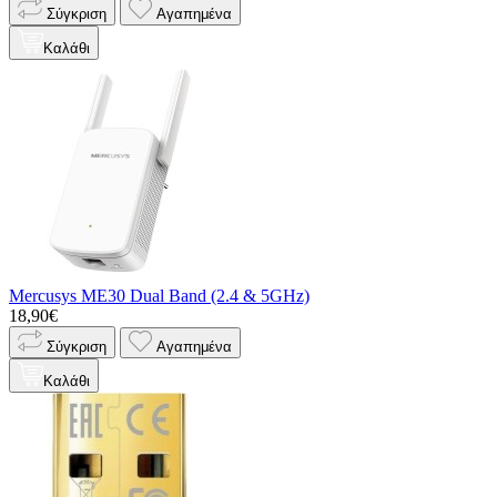
Σύγκριση
Αγαπημένα
Καλάθι
Mercusys ME30 Dual Band (2.4 & 5GHz)
18,90€
Σύγκριση
Αγαπημένα
Καλάθι