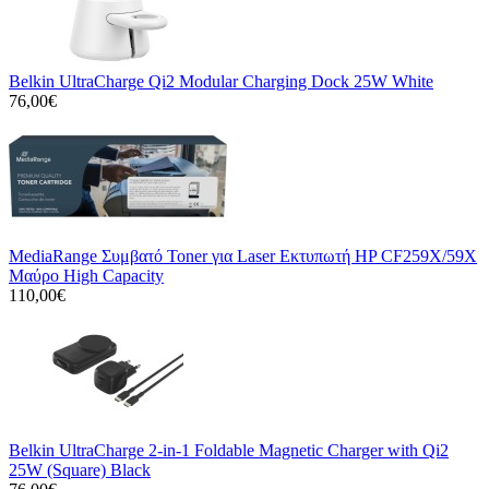
Belkin UltraCharge Qi2 Modular Charging Dock 25W White
76,00€
MediaRange Συμβατό Toner για Laser Εκτυπωτή HP CF259X/59X
Μαύρο High Capacity
110,00€
Belkin UltraCharge 2-in-1 Foldable Magnetic Charger with Qi2
25W (Square) Black