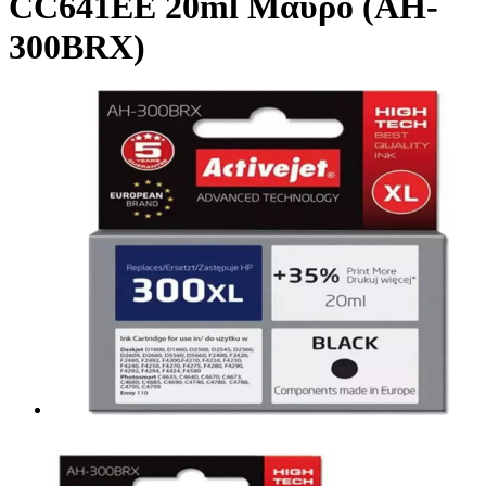
CC641EE 20ml Μαύρο (AH-
300BRX)