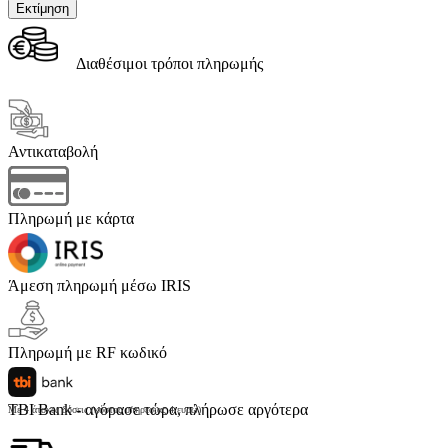
Διαθέσιμοι τρόποι πληρωμής
Αντικαταβολή
Πληρωμή με κάρτα
Άμεση πληρωμή μέσω IRIS
Πληρωμή με RF κωδικό
TBI Bank - αγόρασε τώρα, πλήρωσε αργότερα
Με 4 άτοκες δόσεις (κόστος υπηρεσίας 4 ευρώ)