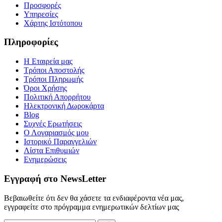
Προσφορές
Υπηρεσίες
Χάρτης Ιστότοπου
Πληροφορίες
Η Εταιρεία μας
Τρόποι Αποστολής
Τρόποι Πληρωμής
Όροι Χρήσης
Πολιτική Απορρήτου
Ηλεκτρονική Δωροκάρτα
Blog
Συχνές Ερωτήσεις
Ο Λογαριασμός μου
Ιστορικό Παραγγελιών
Λίστα Επιθυμιών
Ενημερώσεις
Εγγραφή στο NewsLetter
Βεβαιωθείτε ότι δεν θα χάσετε τα ενδιαφέροντα νέα μας,
εγγραφείτε στο πρόγραμμα ενημερωτικών δελτίων μας