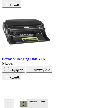
Καλάθι
Lexmark Imaging Unit 500Z
64,50€
Σύγκριση
Αγαπημένα
Καλάθι