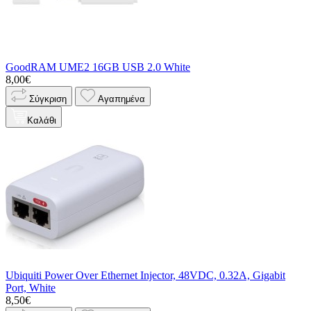
GoodRAM UME2 16GB USB 2.0 White
8,00€
Σύγκριση
Αγαπημένα
Καλάθι
Ubiquiti Power Over Ethernet Injector, 48VDC, 0.32A, Gigabit
Port, White
8,50€