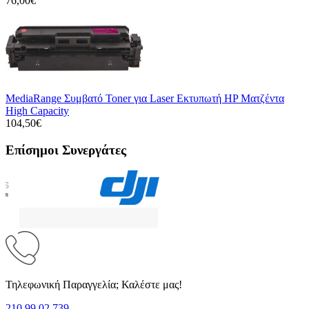
76,00€
MediaRange Συμβατό Toner για Laser Εκτυπωτή HP Ματζέντα
High Capacity
104,50€
Επίσημοι Συνεργάτες
Τηλεφωνική Παραγγελία; Καλέστε μας!
210 99 02 739