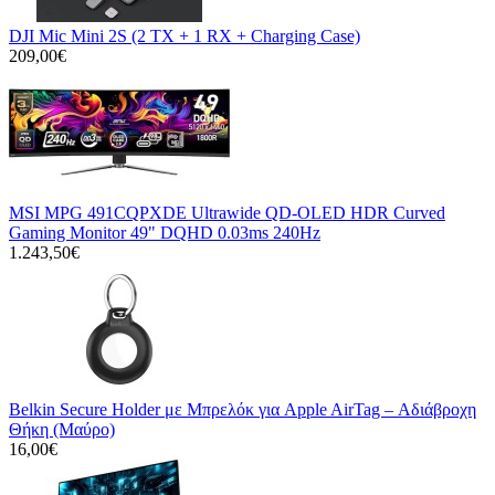
DJI Mic Mini 2S (2 TX + 1 RX + Charging Case)
209,00€
MSI MPG 491CQPXDE Ultrawide QD-OLED HDR Curved
Gaming Monitor 49" DQHD 0.03ms 240Hz
1.243,50€
Belkin Secure Holder με Μπρελόκ για Apple AirTag – Αδιάβροχη
Θήκη (Μαύρο)
16,00€