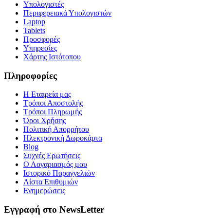
Υπολογιστές
Περιφερειακά Υπολογιστών
Laptop
Tablets
Προσφορές
Υπηρεσίες
Χάρτης Ιστότοπου
Πληροφορίες
Η Εταιρεία μας
Τρόποι Αποστολής
Τρόποι Πληρωμής
Όροι Χρήσης
Πολιτική Απορρήτου
Ηλεκτρονική Δωροκάρτα
Blog
Συχνές Ερωτήσεις
Ο Λογαριασμός μου
Ιστορικό Παραγγελιών
Λίστα Επιθυμιών
Ενημερώσεις
Εγγραφή στο NewsLetter