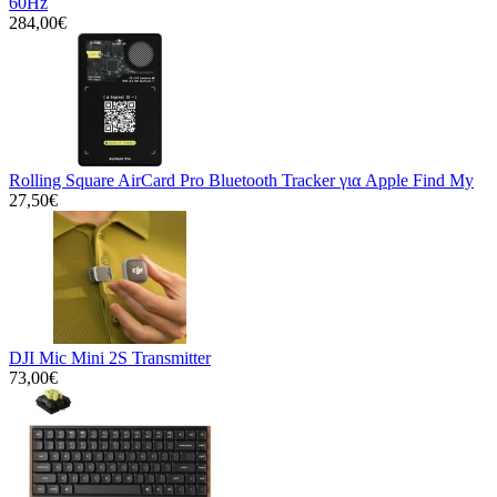
60Hz
284,00€
Rolling Square AirCard Pro Bluetooth Tracker για Apple Find My
27,50€
DJI Mic Mini 2S Transmitter
73,00€