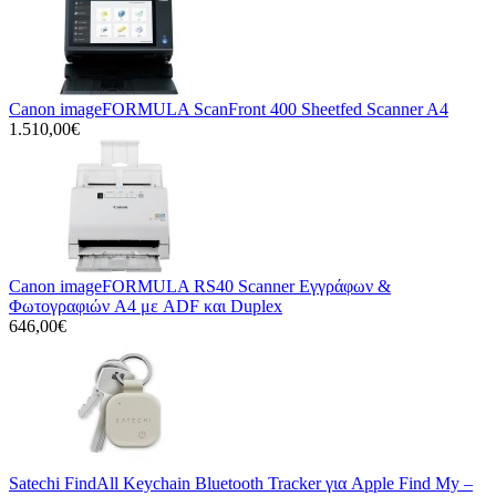
Canon imageFORMULA ScanFront 400 Sheetfed Scanner A4
1.510,00€
Canon imageFORMULA RS40 Scanner Εγγράφων &
Φωτογραφιών A4 με ADF και Duplex
646,00€
Satechi FindAll Keychain Bluetooth Tracker για Apple Find My –