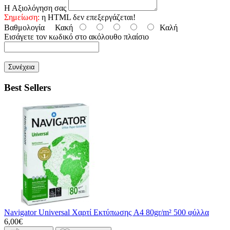
Η Αξιολόγηση σας
Σημείωση:
η HTML δεν επεξεργάζεται!
Βαθμολογία
Κακή
Καλή
Εισάγετε τον κωδικό στο ακόλουθο πλαίσιο
Συνέχεια
Best Sellers
Navigator Universal Χαρτί Εκτύπωσης A4 80gr/m² 500 φύλλα
6,00€