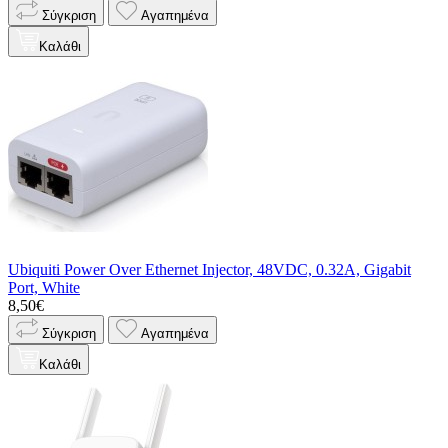
Σύγκριση
Αγαπημένα
Καλάθι
Ubiquiti Power Over Ethernet Injector, 48VDC, 0.32A, Gigabit
Port, White
8,50€
Σύγκριση
Αγαπημένα
Καλάθι