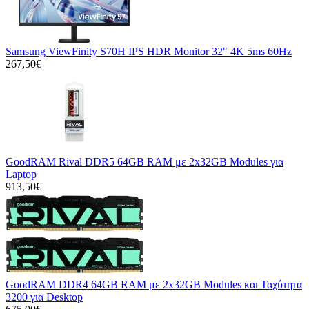
Samsung ViewFinity S70H IPS HDR Monitor 32" 4K 5ms 60Hz
267,50€
GoodRAM Rival DDR5 64GB RAM με 2x32GB Modules για
Laptop
913,50€
GoodRAM DDR4 64GB RAM με 2x32GB Modules και Ταχύτητα
3200 για Desktop