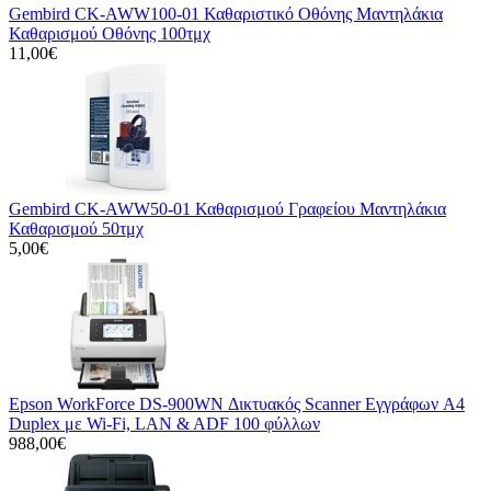
Gembird CK-AWW100-01 Καθαριστικό Οθόνης Μαντηλάκια
Καθαρισμού Οθόνης 100τμχ
11,00€
Gembird CK-AWW50-01 Καθαρισμού Γραφείου Μαντηλάκια
Καθαρισμού 50τμχ
5,00€
Epson WorkForce DS-900WN Δικτυακός Scanner Εγγράφων A4
Duplex με Wi-Fi, LAN & ADF 100 φύλλων
988,00€