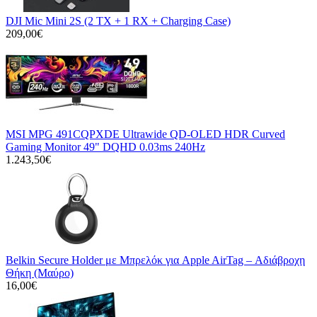
DJI Mic Mini 2S (2 TX + 1 RX + Charging Case)
209,00€
MSI MPG 491CQPXDE Ultrawide QD-OLED HDR Curved
Gaming Monitor 49" DQHD 0.03ms 240Hz
1.243,50€
Belkin Secure Holder με Μπρελόκ για Apple AirTag – Αδιάβροχη
Θήκη (Μαύρο)
16,00€