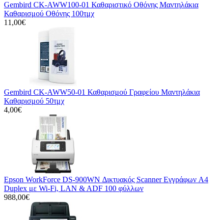
Gembird CK-AWW100-01 Καθαριστικό Οθόνης Μαντηλάκια
Καθαρισμού Οθόνης 100τμχ
11,00€
Gembird CK-AWW50-01 Καθαρισμού Γραφείου Μαντηλάκια
Καθαρισμού 50τμχ
4,00€
Epson WorkForce DS-900WN Δικτυακός Scanner Εγγράφων A4
Duplex με Wi-Fi, LAN & ADF 100 φύλλων
988,00€