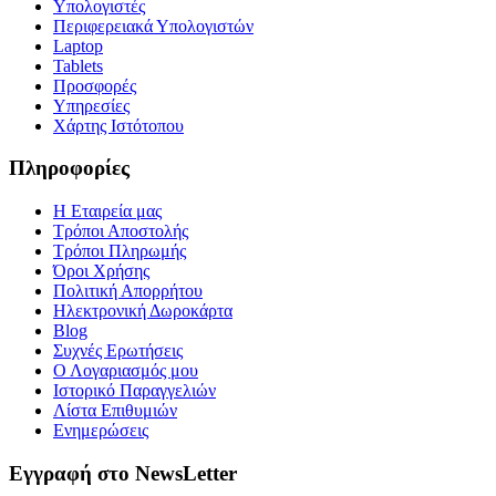
Υπολογιστές
Περιφερειακά Υπολογιστών
Laptop
Tablets
Προσφορές
Υπηρεσίες
Χάρτης Ιστότοπου
Πληροφορίες
Η Εταιρεία μας
Τρόποι Αποστολής
Τρόποι Πληρωμής
Όροι Χρήσης
Πολιτική Απορρήτου
Ηλεκτρονική Δωροκάρτα
Blog
Συχνές Ερωτήσεις
Ο Λογαριασμός μου
Ιστορικό Παραγγελιών
Λίστα Επιθυμιών
Ενημερώσεις
Εγγραφή στο NewsLetter