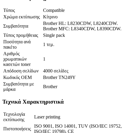
Τύπος
Compatible
Χρώμα εκτύπωσης
Κίτρινο
Brother HL: L8230CDW, L8240CDW.
Συμβατότητα
Brother MFC: L8340CDW, L8390CDW.
Τύπος προμήθειας
Single pack
Ποσότητα ανά
1 τεμ.
πακέτο
Αριθμός
χρωματικών
1
κασετών toner
Απόδοση σελίδων
4000 σελίδες
Κωδικός OEM
Brother TN249Y
Συμβατότητα με
Brother
μάρκα
Τεχνικά Χαρακτηριστικά
Τεχνολογία
Laser printing
εκτύπωσης
ISO 9001, ISO 14001, TUV (ISO/IEC 19752,
Πιστοποιήσεις
ISO/IEC 19798), CE