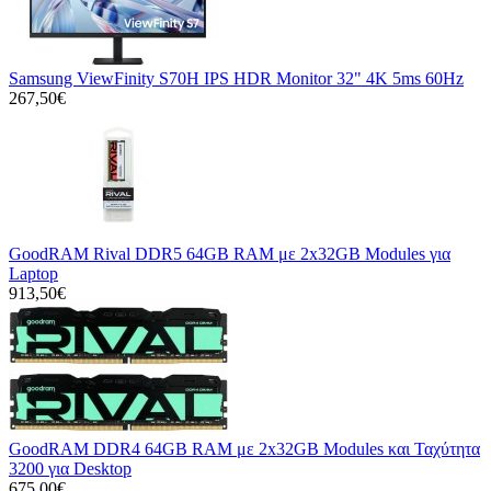
Samsung ViewFinity S70H IPS HDR Monitor 32" 4K 5ms 60Hz
267,50€
GoodRAM Rival DDR5 64GB RAM με 2x32GB Modules για
Laptop
913,50€
GoodRAM DDR4 64GB RAM με 2x32GB Modules και Ταχύτητα
3200 για Desktop
675,00€