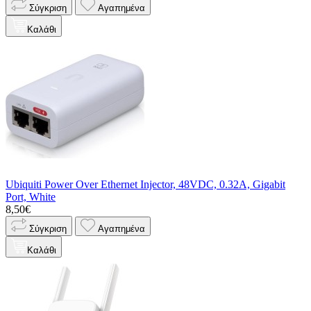
Σύγκριση
Αγαπημένα
Καλάθι
Ubiquiti Power Over Ethernet Injector, 48VDC, 0.32A, Gigabit
Port, White
8,50€
Σύγκριση
Αγαπημένα
Καλάθι