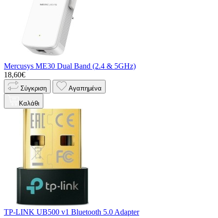
Mercusys ME30 Dual Band (2.4 & 5GHz)
18,60€
Σύγκριση
Αγαπημένα
Καλάθι
TP-LINK UB500 v1 Bluetooth 5.0 Adapter