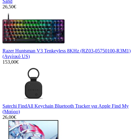
Sand
26,50€
Razer Huntsman V3 Tenkeyless 8KHz (RZ03-05750100-R3M1)
(Αγγλικό US)
153,00€
Satechi FindAll Keychain Bluetooth Tracker για Apple Find My
(Μαύρο)
26,00€