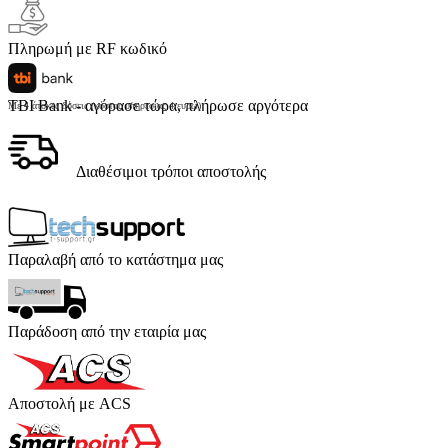
Πληρωμή με RF κωδικό
TBI Bank - αγόρασε τώρα, πλήρωσε αργότερα
Με 4 άτοκες δόσεις (κόστος υπηρεσίας 4 ευρώ)
Διαθέσιμοι τρόποι αποστολής
Παραλαβή από το κατάστημα μας
Παράδοση από την εταιρία μας
Αποστολή με ACS