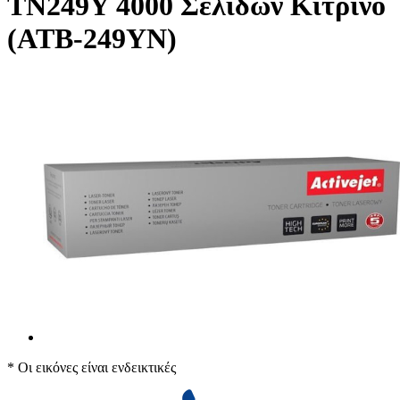
TN249Y 4000 Σελίδων Κίτρινο
(ATB-249YN)
* Οι εικόνες είναι ενδεικτικές