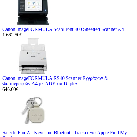
Canon imageFORMULA ScanFront 400 Sheetfed Scanner A4
1.662,50€
Canon imageFORMULA RS40 Scanner Εγγράφων &
Φωτογραφιών A4 με ADF και Duplex
646,00€
Satechi FindAll Keychain Bluetooth Tracker για Apple Find My –