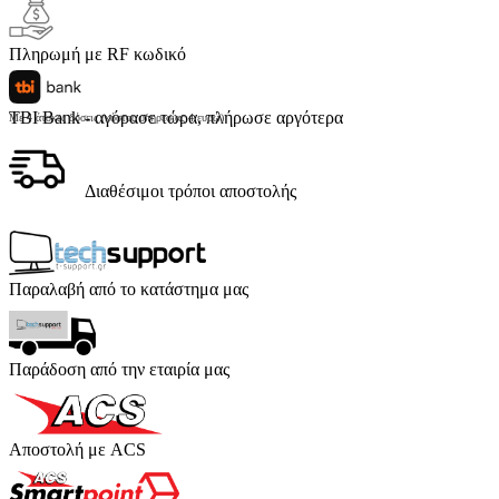
Πληρωμή με RF κωδικό
TBI Bank - αγόρασε τώρα, πλήρωσε αργότερα
Με 4 άτοκες δόσεις (κόστος υπηρεσίας 4 ευρώ)
Διαθέσιμοι τρόποι αποστολής
Παραλαβή από το κατάστημα μας
Παράδοση από την εταιρία μας
Αποστολή με ACS