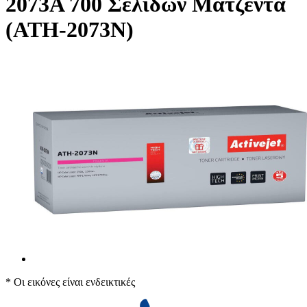
2073A 700 Σελίδων Ματζέντα
(ATH-2073N)
* Οι εικόνες είναι ενδεικτικές