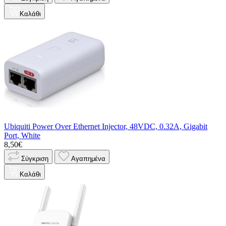
Καλάθι
Ubiquiti Power Over Ethernet Injector, 48VDC, 0.32A, Gigabit
Port, White
8,50€
Σύγκριση
Αγαπημένα
Καλάθι