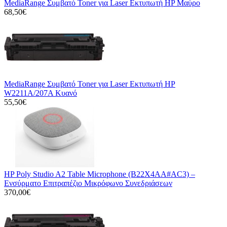
MediaRange Συμβατό Toner για Laser Εκτυπωτή HP Μαύρο
68,50€
MediaRange Συμβατό Toner για Laser Εκτυπωτή HP
W2211A/207A Κυανό
55,50€
HP Poly Studio A2 Table Microphone (B22X4AA#AC3) –
Ενσύρματο Επιτραπέζιο Μικρόφωνο Συνεδριάσεων
370,00€