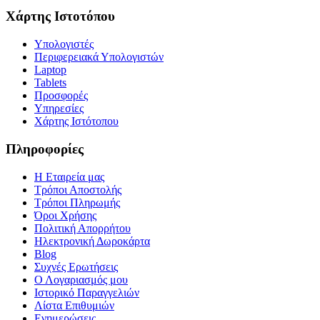
Χάρτης Ιστοτόπου
Υπολογιστές
Περιφερειακά Υπολογιστών
Laptop
Tablets
Προσφορές
Υπηρεσίες
Χάρτης Ιστότοπου
Πληροφορίες
Η Εταιρεία μας
Τρόποι Αποστολής
Τρόποι Πληρωμής
Όροι Χρήσης
Πολιτική Απορρήτου
Ηλεκτρονική Δωροκάρτα
Blog
Συχνές Ερωτήσεις
Ο Λογαριασμός μου
Ιστορικό Παραγγελιών
Λίστα Επιθυμιών
Ενημερώσεις