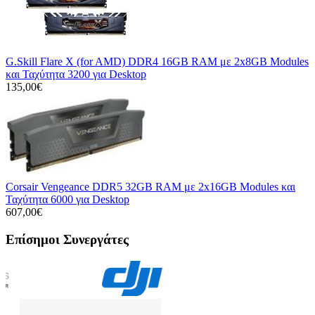
G.Skill Flare X (for AMD) DDR4 16GB RAM με 2x8GB Modules
και Ταχύτητα 3200 για Desktop
135,00€
Corsair Vengeance DDR5 32GB RAM με 2x16GB Modules και
Ταχύτητα 6000 για Desktop
607,00€
Επίσημοι Συνεργάτες