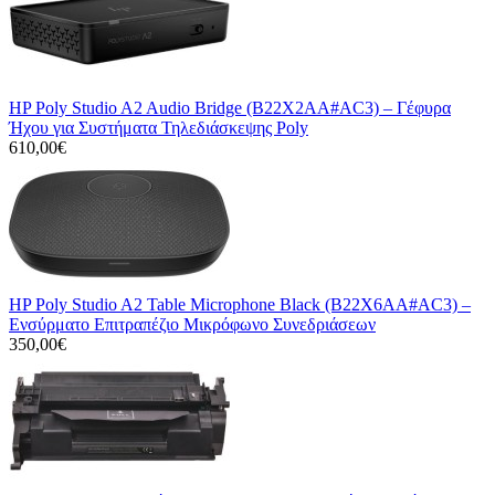
HP Poly Studio A2 Audio Bridge (B22X2AA#AC3) – Γέφυρα
Ήχου για Συστήματα Τηλεδιάσκεψης Poly
610,00€
HP Poly Studio A2 Table Microphone Black (B22X6AA#AC3) –
Ενσύρματο Επιτραπέζιο Μικρόφωνο Συνεδριάσεων
350,00€