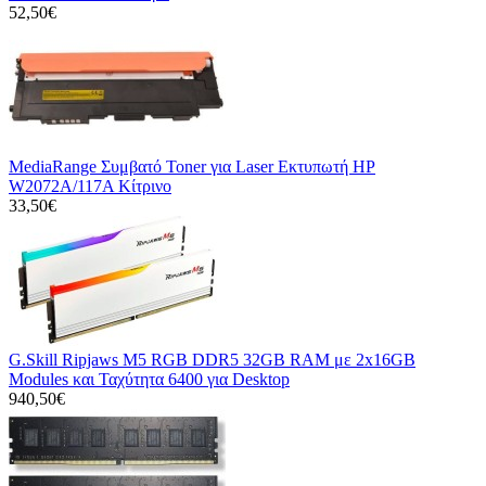
52,50€
MediaRange Συμβατό Toner για Laser Εκτυπωτή HP
W2072A/117A Κίτρινο
33,50€
G.Skill Ripjaws M5 RGB DDR5 32GB RAM με 2x16GB
Modules και Ταχύτητα 6400 για Desktop
940,50€