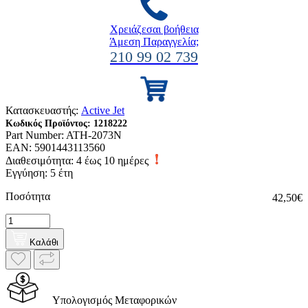
Χρειάζεσαι βοήθεια
Άμεση Παραγγελία;
210 99 02 739
Κατασκευαστής:
Active Jet
Κωδικός Προϊόντος:
1218222
Part Number:
ATH-2073N
EAN:
5901443113560
Διαθεσιμότητα:
4 έως 10 ημέρες
Εγγύηση: 5 έτη
Ποσότητα
42,50€
Καλάθι
Υπολογισμός Μεταφορικών