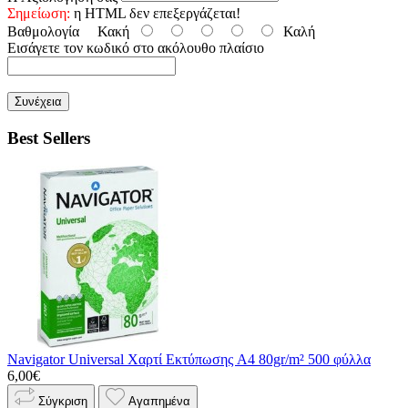
Σημείωση:
η HTML δεν επεξεργάζεται!
Βαθμολογία
Κακή
Καλή
Εισάγετε τον κωδικό στο ακόλουθο πλαίσιο
Συνέχεια
Best Sellers
Navigator Universal Χαρτί Εκτύπωσης A4 80gr/m² 500 φύλλα
6,00€
Σύγκριση
Αγαπημένα