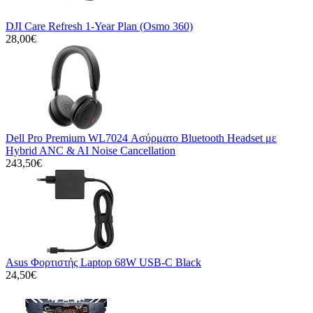
DJI Care Refresh 1-Year Plan (Osmo 360)
28,00€
Dell Pro Premium WL7024 Ασύρματο Bluetooth Headset με
Hybrid ANC & AI Noise Cancellation
243,50€
Asus Φορτιστής Laptop 68W USB-C Black
24,50€