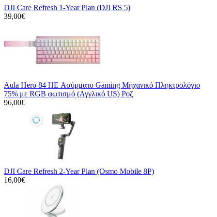
DJI Care Refresh 1-Year Plan (DJI RS 5)
39,00€
Aula Hero 84 HE Ασύρματο Gaming Μηχανικό Πληκτρολόγιο
75% με RGB φωτισμό (Αγγλικό US) Ροζ
96,00€
DJI Care Refresh 2-Year Plan (Osmo Mobile 8P)
16,00€