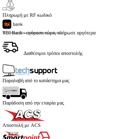
Πληρωμή με RF κωδικό
TBI Bank - αγόρασε τώρα, πλήρωσε αργότερα
Με 4 άτοκες δόσεις (κόστος υπηρεσίας 4 ευρώ)
Διαθέσιμοι τρόποι αποστολής
Παραλαβή από το κατάστημα μας
Παράδοση από την εταιρία μας
Αποστολή με ACS