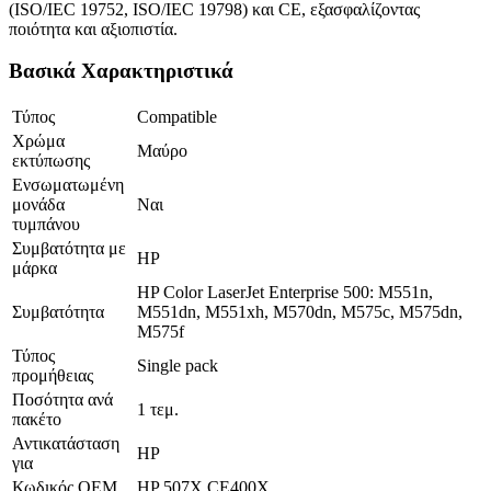
(ISO/IEC 19752, ISO/IEC 19798) και CE, εξασφαλίζοντας
ποιότητα και αξιοπιστία.
Βασικά Χαρακτηριστικά
Τύπος
Compatible
Χρώμα
Μαύρο
εκτύπωσης
Ενσωματωμένη
μονάδα
Ναι
τυμπάνου
Συμβατότητα με
HP
μάρκα
HP Color LaserJet Enterprise 500: M551n,
Συμβατότητα
M551dn, M551xh, M570dn, M575c, M575dn,
M575f
Τύπος
Single pack
προμήθειας
Ποσότητα ανά
1 τεμ.
πακέτο
Αντικατάσταση
HP
για
Κωδικός OEM
HP 507X CE400X