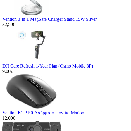
Vention 3-in-1 MagSafe Charger Stand 15W Silver
32,50€
DJI Care Refresh 1-Year Plan (Osmo Mobile 8P)
9,00€
Vention KTBB0 Ασύρματο Ποντίκι Μαύρο
12,00€