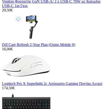
Vention Φορτιστής GaN USB-A/ 2 x USB-C 70W με Καλώδιο
USB-C 1m Γκρι
29,50€
DJI Care Refresh 2-Year Plan (Osmo Mobile 8)
16,00€
Logitech Pro X Superlight 2c Ασύρματο Gaming Ποντίκι Λευκό
174,50€