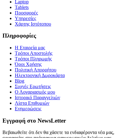
Laptop
Tablets
Προσφορές
Υπηρεσίες
Χάρτης Ιστότοπου
Πληροφορίες
Η Εταιρεία μας
Τρόποι Αποστολής
Τρόποι Πληρωμής
Όροι Χρήσης
Πολιτική Απορρήτου
Ηλεκτρονική Δωροκάρτα
Blog
Συχνές Ερωτήσεις
Ο Λογαριασμός μου
Ιστορικό Παραγγελιών
Λίστα Επιθυμιών
Ενημερώσεις
Εγγραφή στο NewsLetter
Βεβαιωθείτε ότι δεν θα χάσετε τα ενδιαφέροντα νέα μας,
εγγραφείτε στο πρόγραμμα ενημερωτικών δελτίων μας