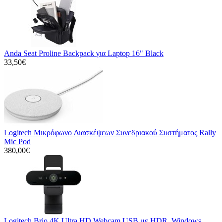
Anda Seat Proline Backpack για Laptop 16" Black
33,50€
Logitech Μικρόφωνo Διασκέψεων Συνεδριακού Συστήματος Rally
Mic Pod
380,00€
Logitech Brio 4K Ultra HD Webcam USB με HDR, Windows