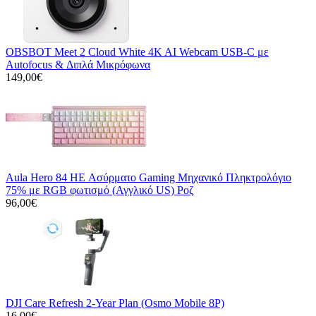
OBSBOT Meet 2 Cloud White 4K AI Webcam USB-C με
Autofocus & Διπλά Μικρόφωνα
149,00€
Aula Hero 84 HE Ασύρματο Gaming Μηχανικό Πληκτρολόγιο
75% με RGB φωτισμό (Αγγλικό US) Ροζ
96,00€
DJI Care Refresh 2-Year Plan (Osmo Mobile 8P)
16,00€