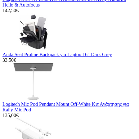
Hello & Autofocus
142,50€
Anda Seat Proline Backpack για Laptop 16" Dark Grey
33,50€
Logitech Mic Pod Pendant Mount Off-White Κιτ Ανάρτησης για
Rally Mic Pod
135,00€