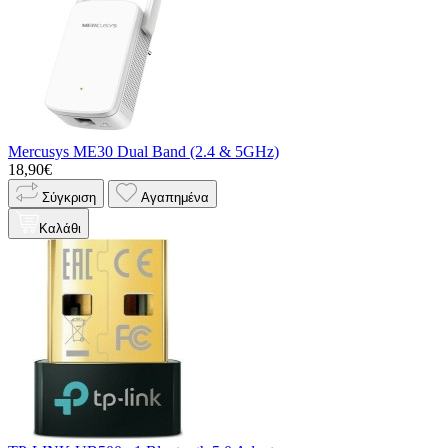
Mercusys ME30 Dual Band (2.4 & 5GHz)
18,90€
Σύγκριση
Αγαπημένα
Καλάθι