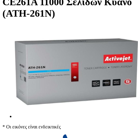
CE261A 11000 Σελίδων Κυανό
(ATH-261N)
* Οι εικόνες είναι ενδεικτικές