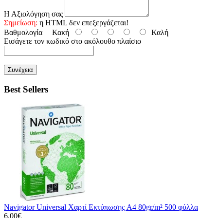
Η Αξιολόγηση σας
Σημείωση:
η HTML δεν επεξεργάζεται!
Βαθμολογία
Κακή
Καλή
Εισάγετε τον κωδικό στο ακόλουθο πλαίσιο
Συνέχεια
Best Sellers
Navigator Universal Χαρτί Εκτύπωσης A4 80gr/m² 500 φύλλα
6,00€