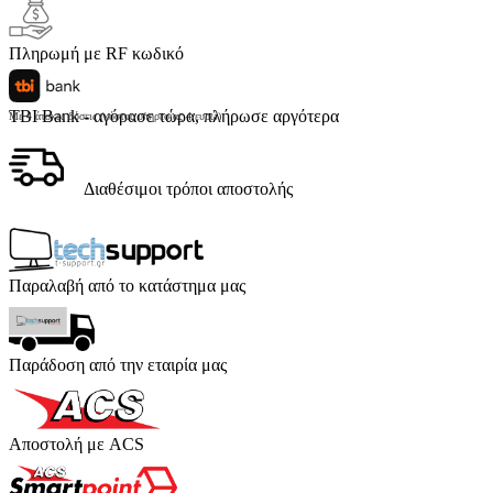
Πληρωμή με RF κωδικό
TBI Bank - αγόρασε τώρα, πλήρωσε αργότερα
Με 4 άτοκες δόσεις (κόστος υπηρεσίας 4 ευρώ)
Διαθέσιμοι τρόποι αποστολής
Παραλαβή από το κατάστημα μας
Παράδοση από την εταιρία μας
Αποστολή με ACS