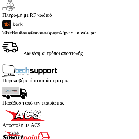
Πληρωμή με RF κωδικό
TBI Bank - αγόρασε τώρα, πλήρωσε αργότερα
Με 4 άτοκες δόσεις (κόστος υπηρεσίας 4 ευρώ)
Διαθέσιμοι τρόποι αποστολής
Παραλαβή από το κατάστημα μας
Παράδοση από την εταιρία μας
Αποστολή με ACS