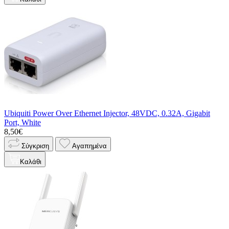
Ubiquiti Power Over Ethernet Injector, 48VDC, 0.32A, Gigabit
Port, White
8,50€
Σύγκριση
Αγαπημένα
Καλάθι