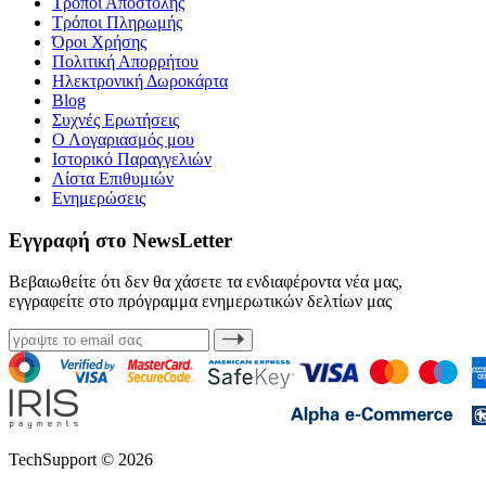
Τρόποι Αποστολής
Τρόποι Πληρωμής
Όροι Χρήσης
Πολιτική Απορρήτου
Ηλεκτρονική Δωροκάρτα
Blog
Συχνές Ερωτήσεις
Ο Λογαριασμός μου
Ιστορικό Παραγγελιών
Λίστα Επιθυμιών
Ενημερώσεις
Εγγραφή στο NewsLetter
Βεβαιωθείτε ότι δεν θα χάσετε τα ενδιαφέροντα νέα μας,
εγγραφείτε στο πρόγραμμα ενημερωτικών δελτίων μας
TechSupport © 2026