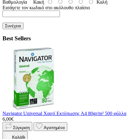
Βαθμολογία
Κακή
Καλή
Εισάγετε τον κωδικό στο ακόλουθο πλαίσιο
Συνέχεια
Best Sellers
Navigator Universal Χαρτί Εκτύπωσης A4 80gr/m² 500 φύλλα
6,00€
Σύγκριση
Αγαπημένα
Καλάθι