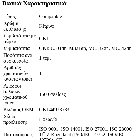
Βασικά Χαρακτηριστικά
Τύπος
Compatible
Χρώμα
Κίτρινο
εκτύπωσης
Συμβατότητα με
OKI
μάρκα
Συμβατότητα
OKI: C301dn, M321dn, MC332dn, MC342dn
Ποσότητα ανά
1 τεμ.
συσκευασία
Αριθμός
χρωματικών
1
κασετών toner
Απόδοση
σελίδων
1500 σελίδες
χρωματικού
toner
Κωδικός OEM
OKI 44973533
Χώρα
Πολωνία
προέλευσης
ISO 9001, ISO 14001, ISO 27001, ISO 28000,
Πιστοποιήσεις
TÜV Rheinland (ISO/IEC 19752, ISO/IEC