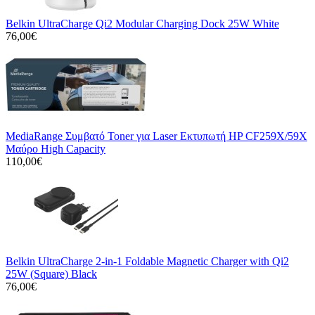
Belkin UltraCharge Qi2 Modular Charging Dock 25W White
76,00€
MediaRange Συμβατό Toner για Laser Εκτυπωτή HP CF259X/59X
Μαύρο High Capacity
110,00€
Belkin UltraCharge 2-in-1 Foldable Magnetic Charger with Qi2
25W (Square) Black
76,00€