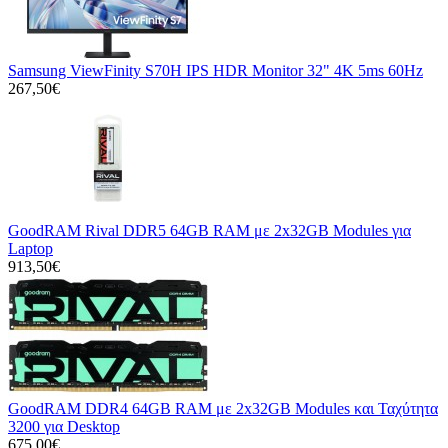
Samsung ViewFinity S70H IPS HDR Monitor 32" 4K 5ms 60Hz
267,50€
GoodRAM Rival DDR5 64GB RAM με 2x32GB Modules για
Laptop
913,50€
GoodRAM DDR4 64GB RAM με 2x32GB Modules και Ταχύτητα
3200 για Desktop
675,00€