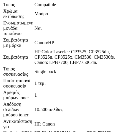
Τύπος
Compatible
Χρώμα
Μαύρο
εκτύπωσης
Ενσωματωμένη
μονάδα
Ναι
τυμπάνου
Συμβατότητα
Canon/HP
με μάρκα
HP Color LaserJet: CP3525, CP3525dn,
Συμβατότητα
CP3525n, CP3525x, CM3530, CM3530fs.
Canon: LPB7700, LBP7750Cdn.
Τύπος
Single pack
συσκευασίας
Ποσότητα ανά
1 τεμ.
συσκευασία
Αριθμός
1
μαύρων toner
Απόδοση
σελίδων
10.500 σελίδες
μαύρου toner
Αντικατάσταση
HP, Canon
για