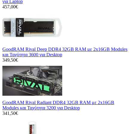
για Laptop
457,00€
GoodRAM Rival Deep DDR4 32GB RAM με 2x16GB Modules
και Ταχύτητα 3600 για Desktop
349,50€
GoodRAM Rival Radiant DDR4 32GB RAM με 2x16GB
Modules και Ταχύτητα 3200 για Desktop
341,50€