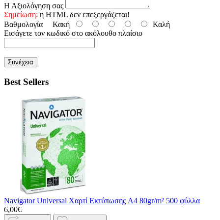
Η Αξιολόγηση σας
Σημείωση:
η HTML δεν επεξεργάζεται!
Βαθμολογία
Κακή
Καλή
Εισάγετε τον κωδικό στο ακόλουθο πλαίσιο
Συνέχεια
Best Sellers
Navigator Universal Χαρτί Εκτύπωσης A4 80gr/m² 500 φύλλα
6,00€