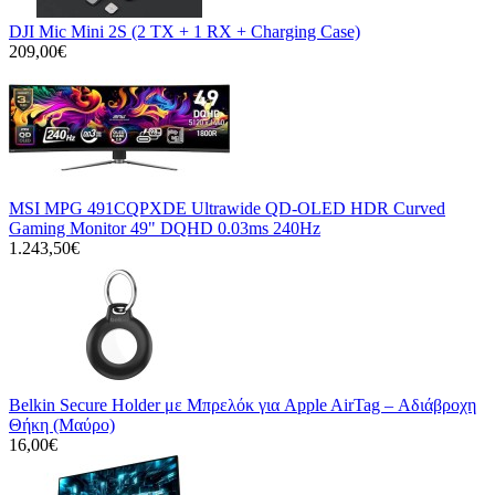
DJI Mic Mini 2S (2 TX + 1 RX + Charging Case)
209,00€
MSI MPG 491CQPXDE Ultrawide QD-OLED HDR Curved
Gaming Monitor 49" DQHD 0.03ms 240Hz
1.243,50€
Belkin Secure Holder με Μπρελόκ για Apple AirTag – Αδιάβροχη
Θήκη (Μαύρο)
16,00€