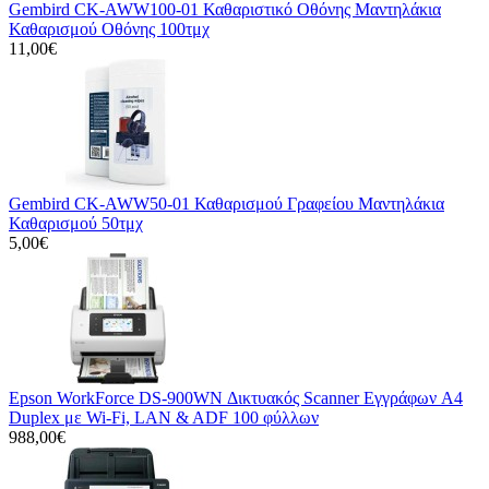
Gembird CK-AWW100-01 Καθαριστικό Οθόνης Μαντηλάκια
Καθαρισμού Οθόνης 100τμχ
11,00€
Gembird CK-AWW50-01 Καθαρισμού Γραφείου Μαντηλάκια
Καθαρισμού 50τμχ
5,00€
Epson WorkForce DS-900WN Δικτυακός Scanner Εγγράφων A4
Duplex με Wi-Fi, LAN & ADF 100 φύλλων
988,00€