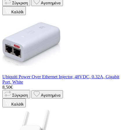
Σύγκριση
Αγαπημένα
Καλάθι
Ubiquiti Power Over Ethernet Injector, 48VDC, 0.32A, Gigabit
Port, White
8,50€
Σύγκριση
Αγαπημένα
Καλάθι