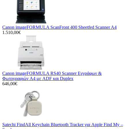
Canon imageFORMULA ScanFront 400 Sheetfed Scanner A4
1.510,00€
Canon imageFORMULA RS40 Scanner Εγγράφων &
Φωτογραφιών A4 με ADF και Duplex
646,00€
Satechi FindAll Keychain Bluetooth Tracker για Apple Find My –