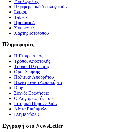
Υπολογιστές
Περιφερειακά Υπολογιστών
Laptop
Tablets
Προσφορές
Υπηρεσίες
Χάρτης Ιστότοπου
Πληροφορίες
Η Εταιρεία μας
Τρόποι Αποστολής
Τρόποι Πληρωμής
Όροι Χρήσης
Πολιτική Απορρήτου
Ηλεκτρονική Δωροκάρτα
Blog
Συχνές Ερωτήσεις
Ο Λογαριασμός μου
Ιστορικό Παραγγελιών
Λίστα Επιθυμιών
Ενημερώσεις
Εγγραφή στο NewsLetter