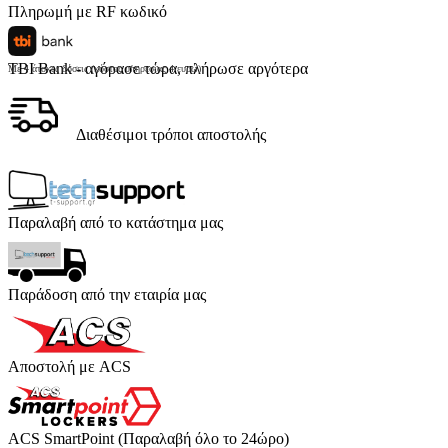
Πληρωμή με RF κωδικό
TBI Bank - αγόρασε τώρα, πλήρωσε αργότερα
Με 4 άτοκες δόσεις (κόστος υπηρεσίας 4 ευρώ)
Διαθέσιμοι τρόποι αποστολής
Παραλαβή από το κατάστημα μας
Παράδοση από την εταιρία μας
Αποστολή με ACS
ACS SmartPoint (Παραλαβή όλο το 24ώρο)