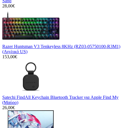
Sand
28,00€
Razer Huntsman V3 Tenkeyless 8KHz (RZ03-05750100-R3M1)
(Αγγλικό US)
153,00€
Satechi FindAll Keychain Bluetooth Tracker για Apple Find My
(Μαύρο)
26,00€