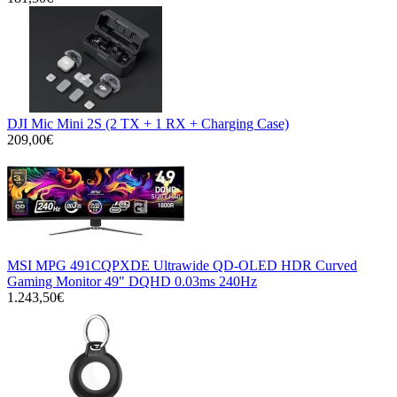
DJI Mic Mini 2S (2 TX + 1 RX + Charging Case)
209,00€
MSI MPG 491CQPXDE Ultrawide QD-OLED HDR Curved
Gaming Monitor 49" DQHD 0.03ms 240Hz
1.243,50€