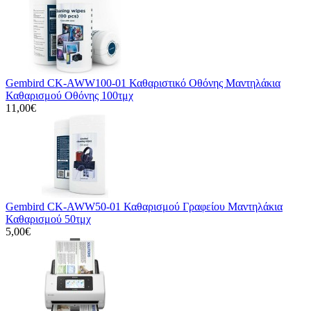
Gembird CK-AWW100-01 Καθαριστικό Οθόνης Μαντηλάκια
Καθαρισμού Οθόνης 100τμχ
11,00€
Gembird CK-AWW50-01 Καθαρισμού Γραφείου Μαντηλάκια
Καθαρισμού 50τμχ
5,00€