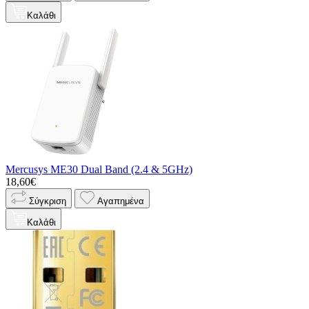
Καλάθι
Mercusys ME30 Dual Band (2.4 & 5GHz)
18,60€
Σύγκριση
Αγαπημένα
Καλάθι