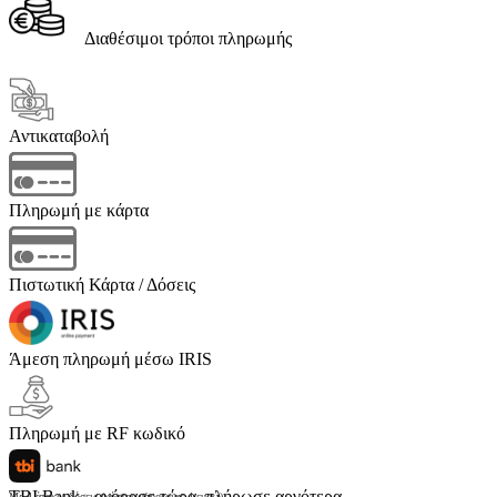
Διαθέσιμοι τρόποι πληρωμής
Αντικαταβολή
Πληρωμή με κάρτα
Πιστωτική Κάρτα / Δόσεις
Άμεση πληρωμή μέσω IRIS
Πληρωμή με RF κωδικό
TBI Bank - αγόρασε τώρα, πλήρωσε αργότερα
Με 4 άτοκες δόσεις (κόστος υπηρεσίας 4 ευρώ)