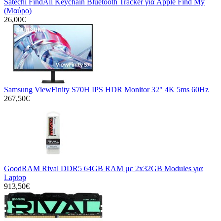
Satechi FindAll Keychain Bluetooth Tracker για Apple Find My
(Μαύρο)
26,00€
Samsung ViewFinity S70H IPS HDR Monitor 32" 4K 5ms 60Hz
267,50€
GoodRAM Rival DDR5 64GB RAM με 2x32GB Modules για
Laptop
913,50€