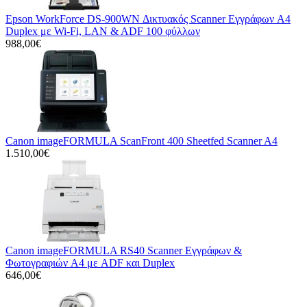
Epson WorkForce DS-900WN Δικτυακός Scanner Εγγράφων A4
Duplex με Wi-Fi, LAN & ADF 100 φύλλων
988,00€
Canon imageFORMULA ScanFront 400 Sheetfed Scanner A4
1.510,00€
Canon imageFORMULA RS40 Scanner Εγγράφων &
Φωτογραφιών A4 με ADF και Duplex
646,00€