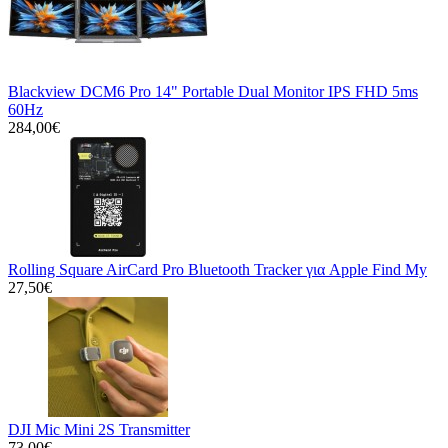
Blackview DCM6 Pro 14" Portable Dual Monitor IPS FHD 5ms
60Hz
284,00€
Rolling Square AirCard Pro Bluetooth Tracker για Apple Find My
27,50€
DJI Mic Mini 2S Transmitter
73,00€