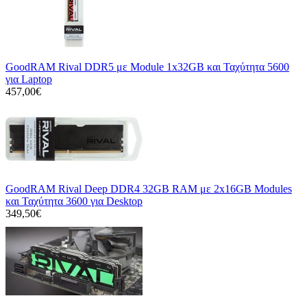
GoodRAM Rival DDR5 με Module 1x32GB και Ταχύτητα 5600
για Laptop
457,00€
GoodRAM Rival Deep DDR4 32GB RAM με 2x16GB Modules
και Ταχύτητα 3600 για Desktop
349,50€