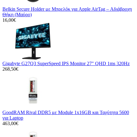
Belkin Secure Holder με Μπρελόκ για Apple AirTag – Αδιάβροχη
Θήκη (Μαύρο)
16,00€
Gigabyte G27Q3 SuperSpeed IPS Monitor 27" QHD 1ms 320Hz
268,50€
GoodRAM Rival DDR5 με Module 1x16GB και Ταχύτητα 5600
για Laptop
463,00€