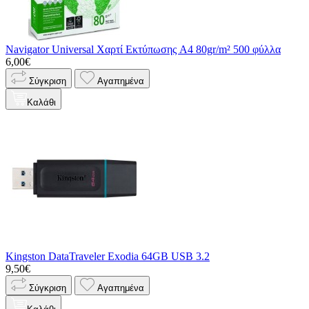
Navigator Universal Χαρτί Εκτύπωσης A4 80gr/m² 500 φύλλα
6,00€
Σύγκριση
Αγαπημένα
Καλάθι
Kingston DataTraveler Exodia 64GB USB 3.2
9,50€
Σύγκριση
Αγαπημένα