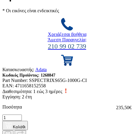
* Οι εικόνες είναι ενδεικτικές
Χρειάζεσαι βοήθεια
Άμεση Παραγγελία;
210 99 02 739
Κατασκευαστής:
Adata
Κωδικός Προϊόντος:
1268847
Part Number:
SSPECTRIXS65G-1000G-CI
EAN:
4711658152558
Διαθεσιμότητα:
1 εώς 3 ημέρες
Εγγύηση: 2 έτη
Ποσότητα
235,50€
Καλάθι