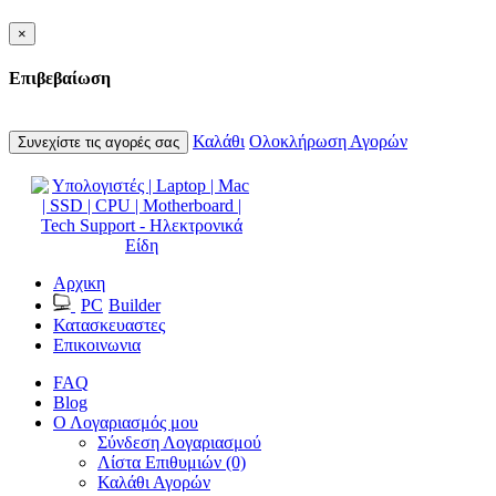
×
Επιβεβαίωση
Καλάθι
Ολοκλήρωση Αγορών
Συνεχίστε τις αγορές σας
Αρχικη
PC
Builder
Κατασκευαστες
Επικοινωνια
FAQ
Blog
Ο Λογαριασμός μου
Σύνδεση Λογαριασμού
Λίστα Επιθυμιών (0)
Καλάθι Αγορών