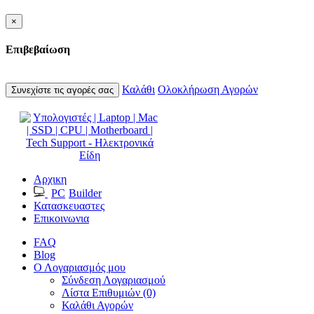
×
Επιβεβαίωση
Καλάθι
Ολοκλήρωση Αγορών
Συνεχίστε τις αγορές σας
Αρχικη
PC
Builder
Κατασκευαστες
Επικοινωνια
FAQ
Blog
Ο Λογαριασμός μου
Σύνδεση Λογαριασμού
Λίστα Επιθυμιών (0)
Καλάθι Αγορών