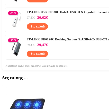
TP-LINK USB UE330C Hub 3xUSB3.0 & Gigabit Ethernet 
-25%
20,62€
27,50€
Στο καλάθι
TP-LINK UH6120C Docking Station (2xUSB-A/2xUSB-C/1x
-25%
29,47€
39,30€
Στο καλάθι
Η έκπτωση ισχύει όταν αγοραστεί μαζί με αυτό το προϊόν.
Δες επίσης ...