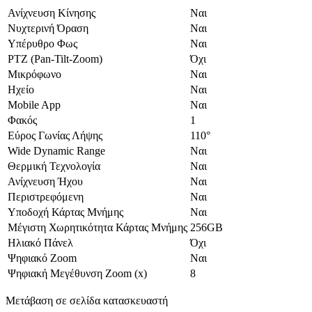
Ανίχνευση Κίνησης
Ναι
Νυχτερινή Όραση
Ναι
Υπέρυθρο Φως
Ναι
PTZ (Pan-Tilt-Zoom)
Όχι
Μικρόφωνο
Ναι
Ηχείο
Ναι
Mobile App
Ναι
Φακός
1
Εύρος Γωνίας Λήψης
110°
Wide Dynamic Range
Ναι
Θερμική Τεχνολογία
Ναι
Ανίχνευση Ήχου
Ναι
Περιστρεφόμενη
Ναι
Υποδοχή Κάρτας Μνήμης
Ναι
Μέγιστη Χωρητικότητα Κάρτας Μνήμης
256GB
Ηλιακό Πάνελ
Όχι
Ψηφιακό Zoom
Ναι
Ψηφιακή Μεγέθυνση Zoom (x)
8
Μετάβαση σε σελίδα κατασκευαστή