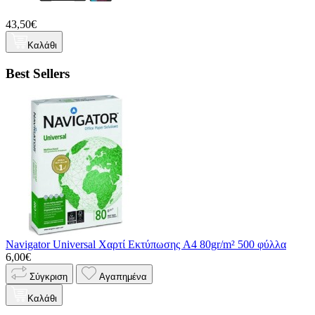
43,50€
Καλάθι
Best Sellers
Navigator Universal Χαρτί Εκτύπωσης A4 80gr/m² 500 φύλλα
6,00€
Σύγκριση
Αγαπημένα
Καλάθι