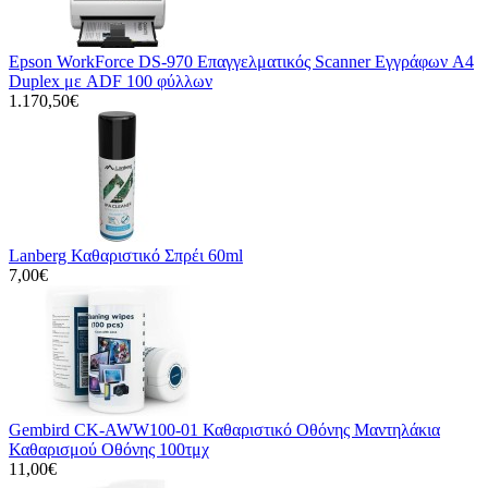
Epson WorkForce DS-970 Επαγγελματικός Scanner Εγγράφων A4
Duplex με ADF 100 φύλλων
1.170,50€
Lanberg Καθαριστικό Σπρέι 60ml
7,00€
Gembird CK-AWW100-01 Καθαριστικό Οθόνης Μαντηλάκια
Καθαρισμού Οθόνης 100τμχ
11,00€