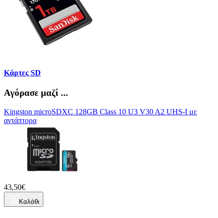
Κάρτες SD
Αγόρασε μαζί ...
Kingston microSDXC 128GB Class 10 U3 V30 A2 UHS-I με
αντάπτορα
43,50€
Καλάθι