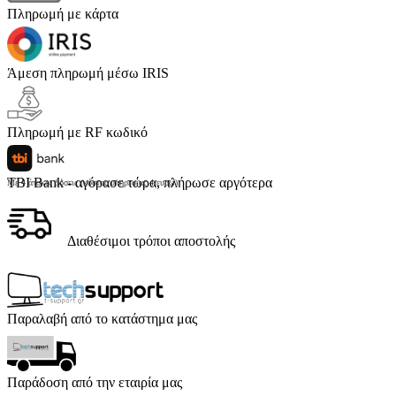
Πληρωμή με κάρτα
Άμεση πληρωμή μέσω IRIS
Πληρωμή με RF κωδικό
TBI Bank - αγόρασε τώρα, πλήρωσε αργότερα
Με 4 άτοκες δόσεις (κόστος υπηρεσίας 4 ευρώ)
Διαθέσιμοι τρόποι αποστολής
Παραλαβή από το κατάστημα μας
Παράδοση από την εταιρία μας