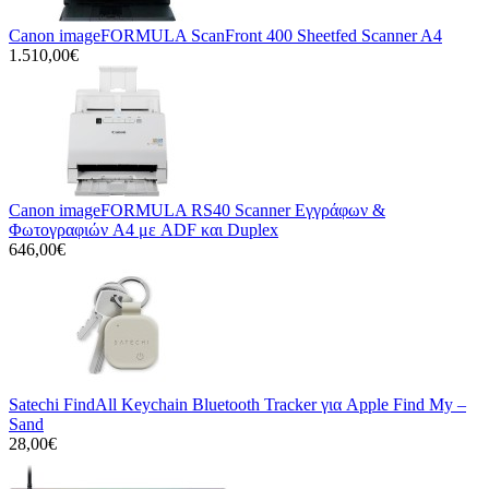
Canon imageFORMULA ScanFront 400 Sheetfed Scanner A4
1.510,00€
Canon imageFORMULA RS40 Scanner Εγγράφων &
Φωτογραφιών A4 με ADF και Duplex
646,00€
Satechi FindAll Keychain Bluetooth Tracker για Apple Find My –
Sand
28,00€