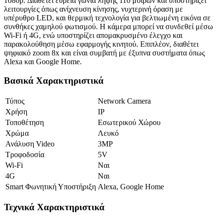
1080p. Διαθέτει ευρεία γωνία λήψης 110 μοιρών και υποστηρίζει
λειτουργίες όπως ανίχνευση κίνησης, νυχτερινή όραση με
υπέρυθρο LED, και θερμική τεχνολογία για βελτιωμένη εικόνα σε
συνθήκες χαμηλού φωτισμού. Η κάμερα μπορεί να συνδεθεί μέσω
Wi-Fi ή 4G, ενώ υποστηρίζει απομακρυσμένο έλεγχο και
παρακολούθηση μέσω εφαρμογής κινητού. Επιπλέον, διαθέτει
ψηφιακό zoom 8x και είναι συμβατή με έξυπνα συστήματα όπως
Alexa και Google Home.
Βασικά Χαρακτηριστικά
Τύπος
Network Camera
Χρήση
IP
Τοποθέτηση
Εσωτερικού Χώρου
Χρώμα
Λευκό
Ανάλυση Video
3MP
Τροφοδοσία
5V
Wi-Fi
Ναι
4G
Ναι
Smart Φωνητική Υποστήριξη
Alexa, Google Home
Τεχνικά Χαρακτηριστικά