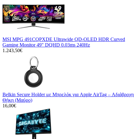
MSI MPG 491CQPXDE Ultrawide QD-OLED HDR Curved
Gaming Monitor 49" DQHD 0.03ms 240Hz
1.243,50€
Belkin Secure Holder με Μπρελόκ για Apple AirTag – Αδιάβροχη
Θήκη (Μαύρο)
16,00€