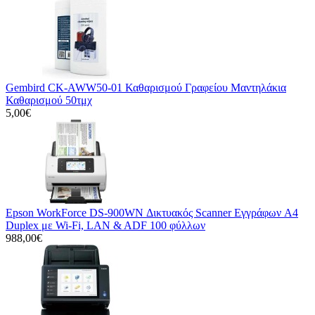
Gembird CK-AWW50-01 Καθαρισμού Γραφείου Μαντηλάκια
Καθαρισμού 50τμχ
5,00€
Epson WorkForce DS-900WN Δικτυακός Scanner Εγγράφων A4
Duplex με Wi-Fi, LAN & ADF 100 φύλλων
988,00€