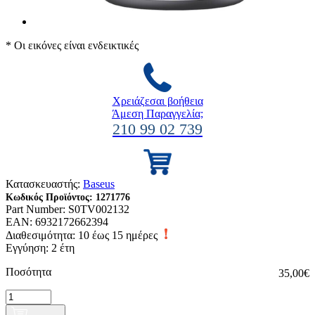
* Οι εικόνες είναι ενδεικτικές
Χρειάζεσαι βοήθεια
Άμεση Παραγγελία;
210 99 02 739
Κατασκευαστής:
Baseus
Κωδικός Προϊόντος:
1271776
Part Number:
S0TV002132
EAN:
6932172662394
Διαθεσιμότητα:
10 έως 15 ημέρες
Εγγύηση: 2 έτη
Ποσότητα
35,00€