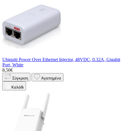
Ubiquiti Power Over Ethernet Injector, 48VDC, 0.32A, Gigabit
Port, White
8,50€
Σύγκριση
Αγαπημένα
Καλάθι