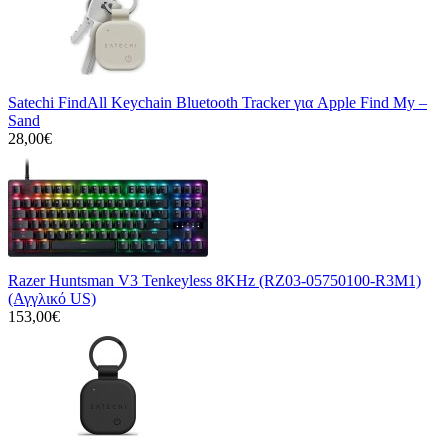
Satechi FindAll Keychain Bluetooth Tracker για Apple Find My –
Sand
28,00€
Razer Huntsman V3 Tenkeyless 8KHz (RZ03-05750100-R3M1)
(Αγγλικό US)
153,00€