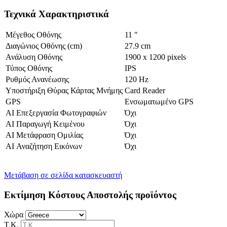
Τεχνικά Χαρακτηριστικά
Μέγεθος Οθόνης
11 "
Διαγώνιος Οθόνης (cm)
27.9 cm
Ανάλυση Οθόνης
1900 x 1200 pixels
Τύπος Οθόνης
IPS
Ρυθμός Ανανέωσης
120 Hz
Υποστήριξη Θύρας Κάρτας Μνήμης
Card Reader
GPS
Ενσωματωμένο GPS
AI Επεξεργασία Φωτογραφιών
Όχι
AI Παραγωγή Κειμένου
Όχι
AI Μετάφραση Ομιλίας
Όχι
AI Αναζήτηση Εικόνων
Όχι
Μετάβαση σε σελίδα κατασκευαστή
Εκτίμηση Κόστους Αποστολής προϊόντος
Χώρα
Τ.Κ.