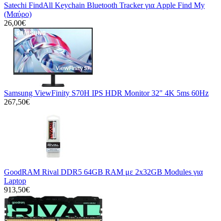
Satechi FindAll Keychain Bluetooth Tracker για Apple Find My
(Μαύρο)
26,00€
Samsung ViewFinity S70H IPS HDR Monitor 32" 4K 5ms 60Hz
267,50€
GoodRAM Rival DDR5 64GB RAM με 2x32GB Modules για
Laptop
913,50€