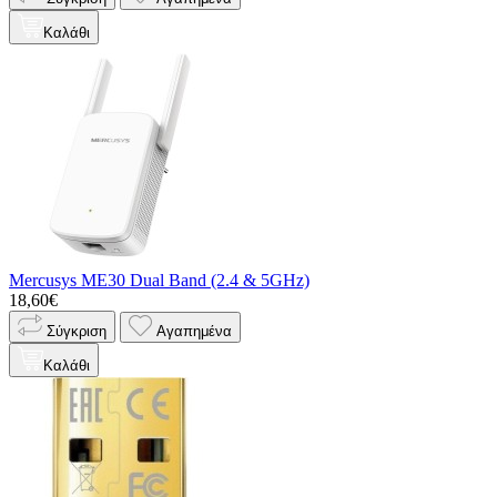
Καλάθι
Mercusys ME30 Dual Band (2.4 & 5GHz)
18,60€
Σύγκριση
Αγαπημένα
Καλάθι