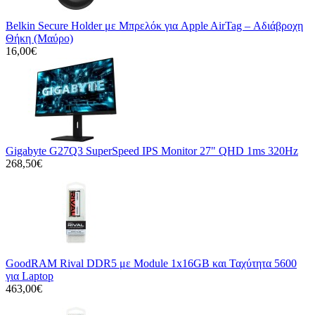
Belkin Secure Holder με Μπρελόκ για Apple AirTag – Αδιάβροχη
Θήκη (Μαύρο)
16,00€
Gigabyte G27Q3 SuperSpeed IPS Monitor 27" QHD 1ms 320Hz
268,50€
GoodRAM Rival DDR5 με Module 1x16GB και Ταχύτητα 5600
για Laptop
463,00€