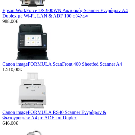
Epson WorkForce DS-900WN Δικτυακός Scanner Εγγράφων A4
Duplex με Wi-Fi, LAN & ADF 100 φύλλων
988,00€
Canon imageFORMULA ScanFront 400 Sheetfed Scanner A4
1.510,00€
Canon imageFORMULA RS40 Scanner Εγγράφων &
Φωτογραφιών A4 με ADF και Duplex
646,00€