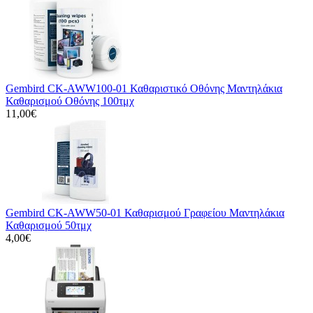
Gembird CK-AWW100-01 Καθαριστικό Οθόνης Μαντηλάκια
Καθαρισμού Οθόνης 100τμχ
11,00€
Gembird CK-AWW50-01 Καθαρισμού Γραφείου Μαντηλάκια
Καθαρισμού 50τμχ
4,00€