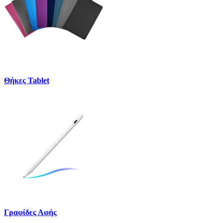
Θήκες Tablet
Γραφίδες Αφής