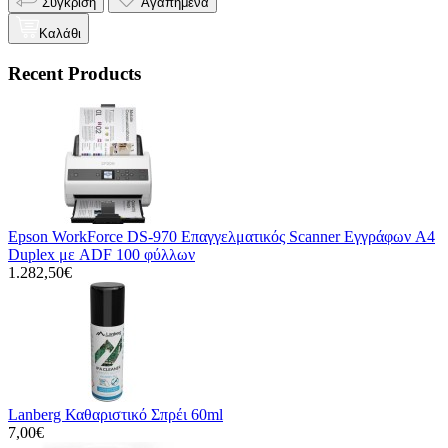
Σύγκριση
Αγαπημένα
Καλάθι
Recent Products
Epson WorkForce DS-970 Επαγγελματικός Scanner Εγγράφων A4
Duplex με ADF 100 φύλλων
1.282,50€
Lanberg Καθαριστικό Σπρέι 60ml
7,00€