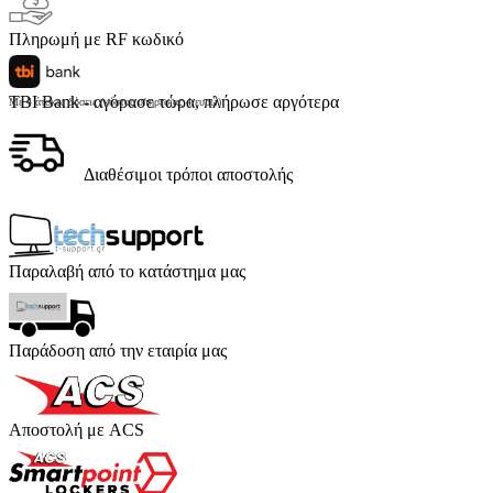
Πληρωμή με RF κωδικό
TBI Bank - αγόρασε τώρα, πλήρωσε αργότερα
Με 4 άτοκες δόσεις (κόστος υπηρεσίας 4 ευρώ)
Διαθέσιμοι τρόποι αποστολής
Παραλαβή από το κατάστημα μας
Παράδοση από την εταιρία μας
Αποστολή με ACS