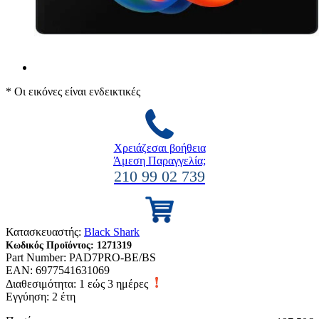
* Οι εικόνες είναι ενδεικτικές
Χρειάζεσαι βοήθεια
Άμεση Παραγγελία;
210 99 02 739
Κατασκευαστής:
Black Shark
Κωδικός Προϊόντος:
1271319
Part Number:
PAD7PRO-BE/BS
EAN:
6977541631069
Διαθεσιμότητα:
1 εώς 3 ημέρες
Εγγύηση: 2 έτη