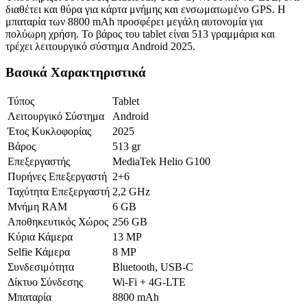
διαθέτει και θύρα για κάρτα μνήμης και ενσωματωμένο GPS. Η
μπαταρία των 8800 mAh προσφέρει μεγάλη αυτονομία για
πολύωρη χρήση. Το βάρος του tablet είναι 513 γραμμάρια και
τρέχει λειτουργικό σύστημα Android 2025.
Βασικά Χαρακτηριστικά
Τύπος
Tablet
Λειτουργικό Σύστημα
Android
Έτος Κυκλοφορίας
2025
Βάρος
513 gr
Επεξεργαστής
MediaTek Helio G100
Πυρήνες Επεξεργαστή
2+6
Ταχύτητα Επεξεργαστή
2,2 GHz
Μνήμη RAM
6 GB
Αποθηκευτικός Χώρος
256 GB
Κύρια Κάμερα
13 MP
Selfie Κάμερα
8 MP
Συνδεσιμότητα
Bluetooth, USB-C
Δίκτυο Σύνδεσης
Wi-Fi + 4G-LTE
Μπαταρία
8800 mAh