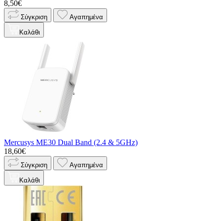
8,50€
Σύγκριση
Αγαπημένα
Καλάθι
Mercusys ME30 Dual Band (2.4 & 5GHz)
18,60€
Σύγκριση
Αγαπημένα
Καλάθι