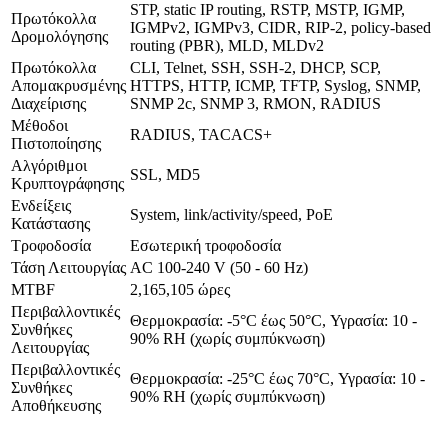
STP, static IP routing, RSTP, MSTP, IGMP,
Πρωτόκολλα
IGMPv2, IGMPv3, CIDR, RIP-2, policy-based
Δρομολόγησης
routing (PBR), MLD, MLDv2
Πρωτόκολλα
CLI, Telnet, SSH, SSH-2, DHCP, SCP,
Απομακρυσμένης
HTTPS, HTTP, ICMP, TFTP, Syslog, SNMP,
Διαχείρισης
SNMP 2c, SNMP 3, RMON, RADIUS
Μέθοδοι
RADIUS, TACACS+
Πιστοποίησης
Αλγόριθμοι
SSL, MD5
Κρυπτογράφησης
Ενδείξεις
System, link/activity/speed, PoE
Κατάστασης
Τροφοδοσία
Εσωτερική τροφοδοσία
Τάση Λειτουργίας
AC 100-240 V (50 - 60 Hz)
MTBF
2,165,105 ώρες
Περιβαλλοντικές
Θερμοκρασία: -5°C έως 50°C, Υγρασία: 10 -
Συνθήκες
90% RH (χωρίς συμπύκνωση)
Λειτουργίας
Περιβαλλοντικές
Θερμοκρασία: -25°C έως 70°C, Υγρασία: 10 -
Συνθήκες
90% RH (χωρίς συμπύκνωση)
Αποθήκευσης