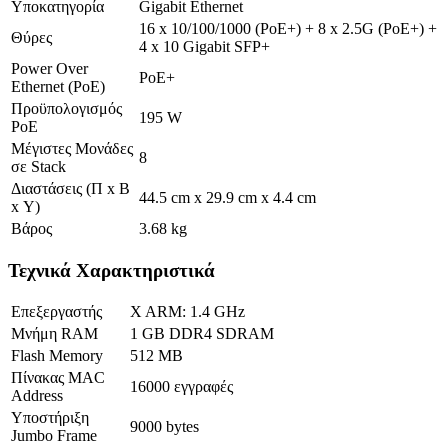
Υποκατηγορία
Gigabit Ethernet
16 x 10/100/1000 (PoE+) + 8 x 2.5G (PoE+) +
Θύρες
4 x 10 Gigabit SFP+
Power Over
PoE+
Ethernet (PoE)
Προϋπολογισμός
195 W
PoE
Μέγιστες Μονάδες
8
σε Stack
Διαστάσεις (Π x Β
44.5 cm x 29.9 cm x 4.4 cm
x Υ)
Βάρος
3.68 kg
Τεχνικά Χαρακτηριστικά
Επεξεργαστής
X ARM: 1.4 GHz
Μνήμη RAM
1 GB DDR4 SDRAM
Flash Memory
512 MB
Πίνακας MAC
16000 εγγραφές
Address
Υποστήριξη
9000 bytes
Jumbo Frame