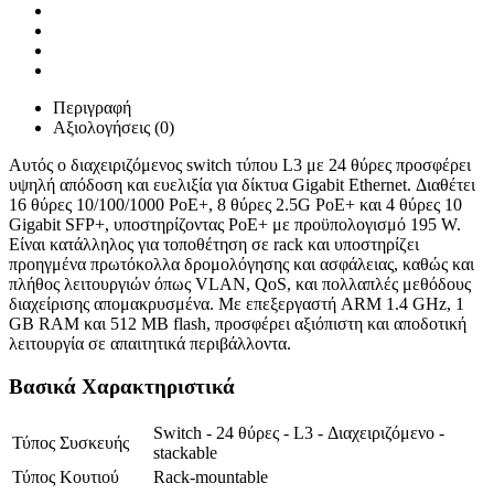
Περιγραφή
Αξιολογήσεις (0)
Αυτός ο διαχειριζόμενος switch τύπου L3 με 24 θύρες προσφέρει
υψηλή απόδοση και ευελιξία για δίκτυα Gigabit Ethernet. Διαθέτει
16 θύρες 10/100/1000 PoE+, 8 θύρες 2.5G PoE+ και 4 θύρες 10
Gigabit SFP+, υποστηρίζοντας PoE+ με προϋπολογισμό 195 W.
Είναι κατάλληλος για τοποθέτηση σε rack και υποστηρίζει
προηγμένα πρωτόκολλα δρομολόγησης και ασφάλειας, καθώς και
πλήθος λειτουργιών όπως VLAN, QoS, και πολλαπλές μεθόδους
διαχείρισης απομακρυσμένα. Με επεξεργαστή ARM 1.4 GHz, 1
GB RAM και 512 MB flash, προσφέρει αξιόπιστη και αποδοτική
λειτουργία σε απαιτητικά περιβάλλοντα.
Βασικά Χαρακτηριστικά
Switch - 24 θύρες - L3 - Διαχειριζόμενο -
Τύπος Συσκευής
stackable
Τύπος Κουτιού
Rack-mountable