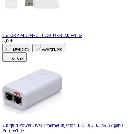
GoodRAM UME2 16GB USB 2.0 White
8,00€
Σύγκριση
Αγαπημένα
Καλάθι
Ubiquiti Power Over Ethernet Injector, 48VDC, 0.32A, Gigabit
Port, White