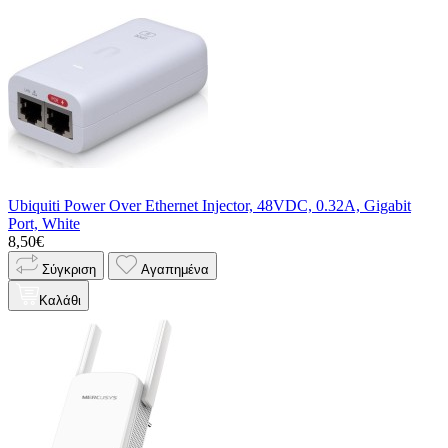
Ubiquiti Power Over Ethernet Injector, 48VDC, 0.32A, Gigabit
Port, White
8,50€
Σύγκριση
Αγαπημένα
Καλάθι