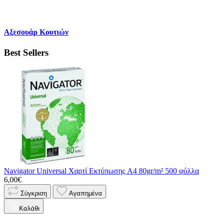
Αξεσουάρ Κουτιών
Best Sellers
Navigator Universal Χαρτί Εκτύπωσης A4 80gr/m² 500 φύλλα
6,00€
Σύγκριση
Αγαπημένα
Καλάθι