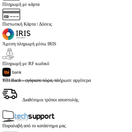
Πληρωμή με κάρτα
Πιστωτική Κάρτα / Δόσεις
Άμεση πληρωμή μέσω IRIS
Πληρωμή με RF κωδικό
TBI Bank - αγόρασε τώρα, πλήρωσε αργότερα
Με 4 άτοκες δόσεις (κόστος υπηρεσίας 4 ευρώ)
Διαθέσιμοι τρόποι αποστολής
Παραλαβή από το κατάστημα μας