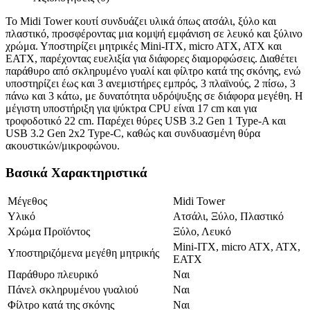
Το Midi Tower κουτί συνδυάζει υλικά όπως ατσάλι, ξύλο και
πλαστικό, προσφέροντας μια κομψή εμφάνιση σε λευκό και ξύλινο
χρώμα. Υποστηρίζει μητρικές Mini-ITX, micro ATX, ATX και
EATX, παρέχοντας ευελιξία για διάφορες διαμορφώσεις. Διαθέτει
παράθυρο από σκληρυμένο γυαλί και φίλτρο κατά της σκόνης, ενώ
υποστηρίζει έως και 3 ανεμιστήρες εμπρός, 3 πλαϊνούς, 2 πίσω, 3
πάνω και 3 κάτω, με δυνατότητα υδρόψυξης σε διάφορα μεγέθη. Η
μέγιστη υποστήριξη για ψύκτρα CPU είναι 17 cm και για
τροφοδοτικό 22 cm. Παρέχει θύρες USB 3.2 Gen 1 Type-A και
USB 3.2 Gen 2x2 Type-C, καθώς και συνδυασμένη θύρα
ακουστικών/μικροφώνου.
Βασικά Χαρακτηριστικά
Μέγεθος
Midi Tower
Υλικό
Ατσάλι, Ξύλο, Πλαστικό
Χρώμα Προϊόντος
Ξύλο, Λευκό
Mini-ITX, micro ATX, ATX,
Υποστηριζόμενα μεγέθη μητρικής
EATX
Παράθυρο πλευρικό
Ναι
Πάνελ σκληρυμένου γυαλιού
Ναι
Φίλτρο κατά της σκόνης
Ναι