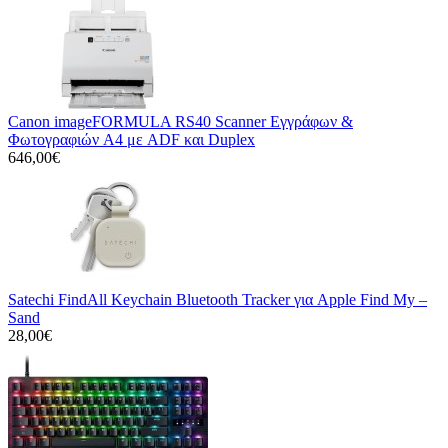
Canon imageFORMULA RS40 Scanner Εγγράφων &
Φωτογραφιών A4 με ADF και Duplex
646,00€
Satechi FindAll Keychain Bluetooth Tracker για Apple Find My –
Sand
28,00€