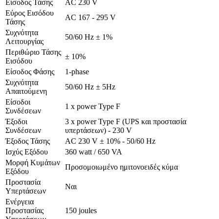
Είσοδος Τάσης
AC 230 V
Εύρος Εισόδου
AC 167 - 295 V
Τάσης
Συχνότητα
50/60 Hz ± 1%
Λειτουργίας
Περιθώριο Τάσης
± 10%
Εισόδου
Είσοδος Φάσης
1-phase
Συχνότητα
50/60 Hz ± 5Hz
Απαιτούμενη
Είσοδοι
1 x power Type F
Συνδέσεων
Έξοδοι
3 x power Type F (UPS και προστασία
Συνδέσεων
υπερτάσεων) - 230 V
Έξοδος Τάσης
AC 230 V ± 10% - 50/60 Hz
Ισχύς Εξόδου
360 watt / 650 VA
Μορφή Κυμάτων
Προσομοιωμένο ημιτονοειδές κύμα
Εξόδου
Προστασία
Ναι
Υπερτάσεων
Ενέργεια
Προστασίας
150 joules