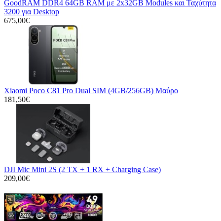
GoodRAM DDR4 64GB RAM με 2x32GB Modules και Ταχύτητα
3200 για Desktop
675,00€
Xiaomi Poco C81 Pro Dual SIM (4GB/256GB) Μαύρο
181,50€
DJI Mic Mini 2S (2 TX + 1 RX + Charging Case)
209,00€