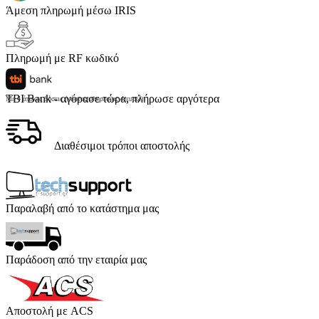
Άμεση πληρωμή μέσω IRIS
Πληρωμή με RF κωδικό
TBI Bank - αγόρασε τώρα, πλήρωσε αργότερα
Με 4 άτοκες δόσεις (κόστος υπηρεσίας 4 ευρώ)
Διαθέσιμοι τρόποι αποστολής
Παραλαβή από το κατάστημα μας
Παράδοση από την εταιρία μας
Αποστολή με ACS