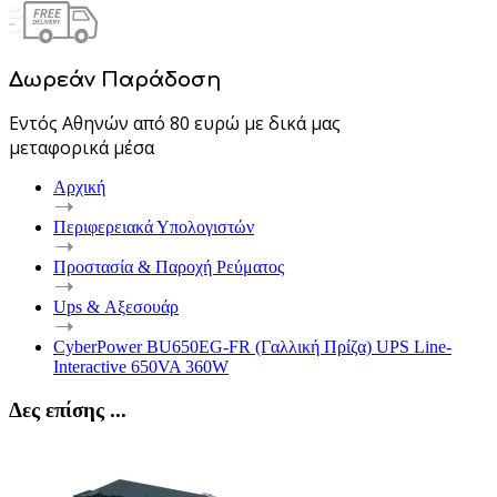
Δωρεάν Παράδοση
Εντός Αθηνών από 80 ευρώ με δικά μας
μεταφορικά μέσα
Αρχική
Περιφερειακά Υπολογιστών
Προστασία & Παροχή Ρεύματος
Ups & Αξεσουάρ
CyberPower BU650EG-FR (Γαλλική Πρίζα) UPS Line-
Interactive 650VA 360W
Δες επίσης ...