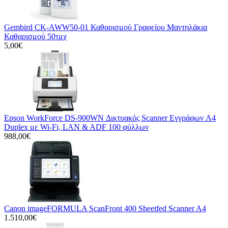
Gembird CK-AWW50-01 Καθαρισμού Γραφείου Μαντηλάκια
Καθαρισμού 50τμχ
5,00€
Epson WorkForce DS-900WN Δικτυακός Scanner Εγγράφων A4
Duplex με Wi-Fi, LAN & ADF 100 φύλλων
988,00€
Canon imageFORMULA ScanFront 400 Sheetfed Scanner A4
1.510,00€