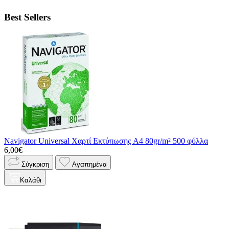
Best Sellers
Navigator Universal Χαρτί Εκτύπωσης A4 80gr/m² 500 φύλλα
6,00€
Σύγκριση
Αγαπημένα
Καλάθι