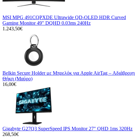
MSI MPG 491CQPXDE Ultrawide QD-OLED HDR Curved
Gaming Monitor 49" DQHD 0.03ms 240Hz
1.243,50€
Belkin Secure Holder με Μπρελόκ για Apple AirTag – Αδιάβροχη
Θήκη (Μαύρο)
16,00€
Gigabyte G27Q3 SuperSpeed IPS Monitor 27" QHD 1ms 320Hz
268,50€