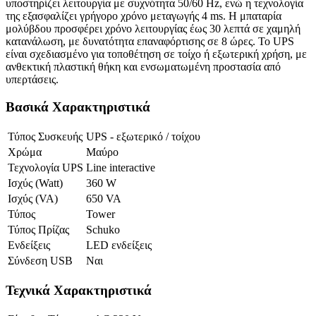
υποστηρίζει λειτουργία με συχνότητα 50/60 Hz, ενώ η τεχνολογία
της εξασφαλίζει γρήγορο χρόνο μεταγωγής 4 ms. Η μπαταρία
μολύβδου προσφέρει χρόνο λειτουργίας έως 30 λεπτά σε χαμηλή
κατανάλωση, με δυνατότητα επαναφόρτισης σε 8 ώρες. Το UPS
είναι σχεδιασμένο για τοποθέτηση σε τοίχο ή εξωτερική χρήση, με
ανθεκτική πλαστική θήκη και ενσωματωμένη προστασία από
υπερτάσεις.
Βασικά Χαρακτηριστικά
Τύπος Συσκευής
UPS - εξωτερικό / τοίχου
Χρώμα
Μαύρο
Τεχνολογία UPS
Line interactive
Ισχύς (Watt)
360 W
Ισχύς (VA)
650 VA
Τύπος
Tower
Τύπος Πρίζας
Schuko
Ενδείξεις
LED ενδείξεις
Σύνδεση USB
Ναι
Τεχνικά Χαρακτηριστικά