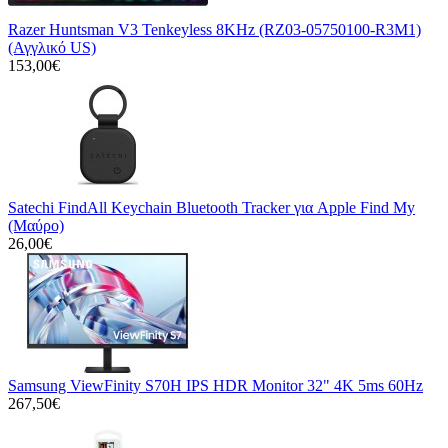
Razer Huntsman V3 Tenkeyless 8KHz (RZ03-05750100-R3M1)
(Αγγλικό US)
153,00€
Satechi FindAll Keychain Bluetooth Tracker για Apple Find My
(Μαύρο)
26,00€
Samsung ViewFinity S70H IPS HDR Monitor 32" 4K 5ms 60Hz
267,50€