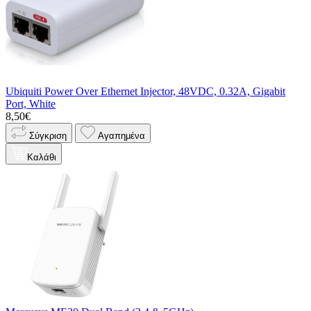
Ubiquiti Power Over Ethernet Injector, 48VDC, 0.32A, Gigabit
Port, White
8,50€
Σύγκριση
Αγαπημένα
Καλάθι