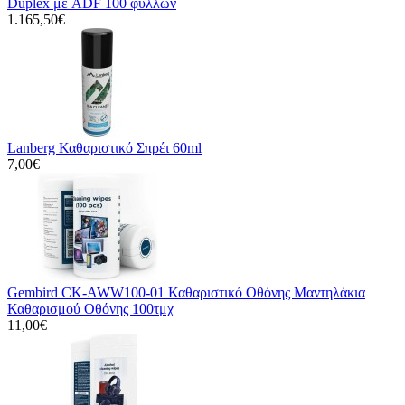
Duplex με ADF 100 φύλλων
1.165,50€
Lanberg Καθαριστικό Σπρέι 60ml
7,00€
Gembird CK-AWW100-01 Καθαριστικό Οθόνης Μαντηλάκια
Καθαρισμού Οθόνης 100τμχ
11,00€