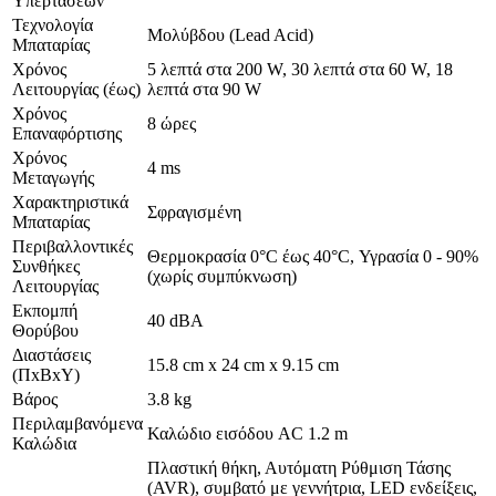
Υπερτάσεων
Τεχνολογία
Μολύβδου (Lead Acid)
Μπαταρίας
Χρόνος
5 λεπτά στα 200 W, 30 λεπτά στα 60 W, 18
Λειτουργίας (έως)
λεπτά στα 90 W
Χρόνος
8 ώρες
Επαναφόρτισης
Χρόνος
4 ms
Μεταγωγής
Χαρακτηριστικά
Σφραγισμένη
Μπαταρίας
Περιβαλλοντικές
Θερμοκρασία 0°C έως 40°C, Υγρασία 0 - 90%
Συνθήκες
(χωρίς συμπύκνωση)
Λειτουργίας
Εκπομπή
40 dBA
Θορύβου
Διαστάσεις
15.8 cm x 24 cm x 9.15 cm
(ΠxΒxΥ)
Βάρος
3.8 kg
Περιλαμβανόμενα
Καλώδιο εισόδου AC 1.2 m
Καλώδια
Πλαστική θήκη, Αυτόματη Ρύθμιση Τάσης
(AVR), συμβατό με γεννήτρια, LED ενδείξεις,