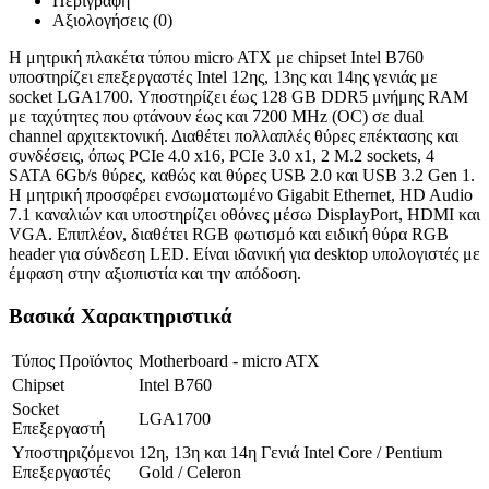
Περιγραφή
Αξιολογήσεις (0)
Η μητρική πλακέτα τύπου micro ATX με chipset Intel B760
υποστηρίζει επεξεργαστές Intel 12ης, 13ης και 14ης γενιάς με
socket LGA1700. Υποστηρίζει έως 128 GB DDR5 μνήμης RAM
με ταχύτητες που φτάνουν έως και 7200 MHz (OC) σε dual
channel αρχιτεκτονική. Διαθέτει πολλαπλές θύρες επέκτασης και
συνδέσεις, όπως PCIe 4.0 x16, PCIe 3.0 x1, 2 M.2 sockets, 4
SATA 6Gb/s θύρες, καθώς και θύρες USB 2.0 και USB 3.2 Gen 1.
Η μητρική προσφέρει ενσωματωμένο Gigabit Ethernet, HD Audio
7.1 καναλιών και υποστηρίζει οθόνες μέσω DisplayPort, HDMI και
VGA. Επιπλέον, διαθέτει RGB φωτισμό και ειδική θύρα RGB
header για σύνδεση LED. Είναι ιδανική για desktop υπολογιστές με
έμφαση στην αξιοπιστία και την απόδοση.
Βασικά Χαρακτηριστικά
Τύπος Προϊόντος
Motherboard - micro ATX
Chipset
Intel B760
Socket
LGA1700
Επεξεργαστή
Υποστηριζόμενοι
12η, 13η και 14η Γενιά Intel Core / Pentium
Επεξεργαστές
Gold / Celeron