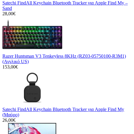
Satechi FindAll Keychain Bluetooth Tracker για Apple Find My –
Sand
28,00€
Razer Huntsman V3 Tenkeyless 8KHz (RZ03-05750100-R3M1)
(Αγγλικό US)
153,00€
Satechi FindAll Keychain Bluetooth Tracker για Apple Find My
(Μαύρο)
26,00€