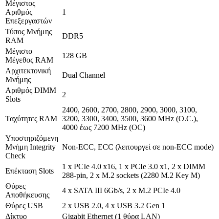
Μέγιστος
Αριθμός
1
Επεξεργαστών
Τύπος Μνήμης
DDR5
RAM
Μέγιστο
128 GB
Μέγεθος RAM
Αρχιτεκτονική
Dual Channel
Μνήμης
Αριθμός DIMM
2
Slots
2400, 2600, 2700, 2800, 2900, 3000, 3100,
Ταχύτητες RAM
3200, 3300, 3400, 3500, 3600 MHz (O.C.),
4000 έως 7200 MHz (OC)
Υποστηριζόμενη
Μνήμη Integrity
Non-ECC, ECC (λειτουργεί σε non-ECC mode)
Check
1 x PCIe 4.0 x16, 1 x PCIe 3.0 x1, 2 x DIMM
Επέκταση Slots
288-pin, 2 x M.2 sockets (2280 M.2 Key M)
Θύρες
4 x SATA III 6Gb/s, 2 x M.2 PCIe 4.0
Αποθήκευσης
Θύρες USB
2 x USB 2.0, 4 x USB 3.2 Gen 1
Δίκτυο
Gigabit Ethernet (1 θύρα LAN)