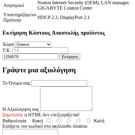
Norton Internet Security (OEM), LAN manager,
Λογισμικό
GIGABYTE Control Center
Υποστηριζόμενα
HDCP 2.3, DisplayPort 2.1
Πρότυπα
Εκτίμηση Κόστους Αποστολής προϊόντος
Χώρα
Τ.Κ.
Εκτίμηση
Γράψτε μια αξιολόγηση
Το Όνομα σας
Η Αξιολόγηση σας
Σημείωση:
η HTML δεν επεξεργάζεται!
Βαθμολογία
Κακή
Καλή
Εισάγετε τον κωδικό στο ακόλουθο πλαίσιο