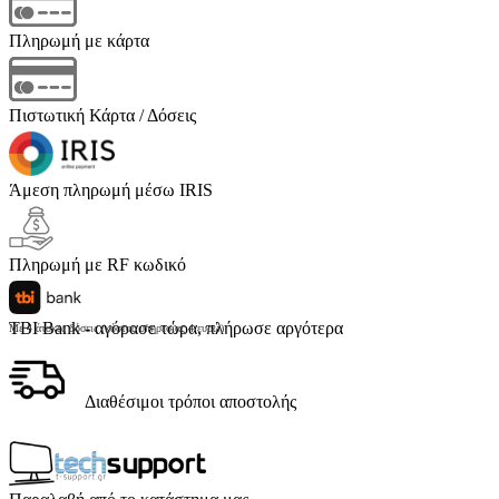
Πληρωμή με κάρτα
Πιστωτική Κάρτα / Δόσεις
Άμεση πληρωμή μέσω IRIS
Πληρωμή με RF κωδικό
TBI Bank - αγόρασε τώρα, πλήρωσε αργότερα
Με 4 άτοκες δόσεις (κόστος υπηρεσίας 4 ευρώ)
Διαθέσιμοι τρόποι αποστολής