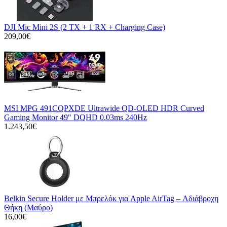
DJI Mic Mini 2S (2 TX + 1 RX + Charging Case)
209,00€
MSI MPG 491CQPXDE Ultrawide QD-OLED HDR Curved
Gaming Monitor 49" DQHD 0.03ms 240Hz
1.243,50€
Belkin Secure Holder με Μπρελόκ για Apple AirTag – Αδιάβροχη
Θήκη (Μαύρο)
16,00€