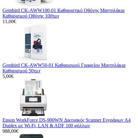
Gembird CK-AWW100-01 Καθαριστικό Οθόνης Μαντηλάκια
Καθαρισμού Οθόνης 100τμχ
11,00€
Gembird CK-AWW50-01 Καθαρισμού Γραφείου Μαντηλάκια
Καθαρισμού 50τμχ
5,00€
Epson WorkForce DS-900WN Δικτυακός Scanner Εγγράφων A4
Duplex με Wi-Fi, LAN & ADF 100 φύλλων
988,00€