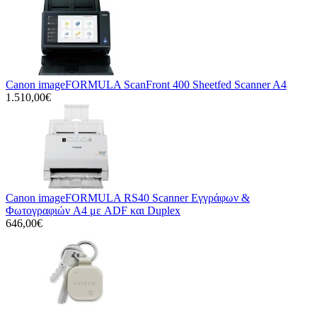
Canon imageFORMULA ScanFront 400 Sheetfed Scanner A4
1.510,00€
Canon imageFORMULA RS40 Scanner Εγγράφων &
Φωτογραφιών A4 με ADF και Duplex
646,00€