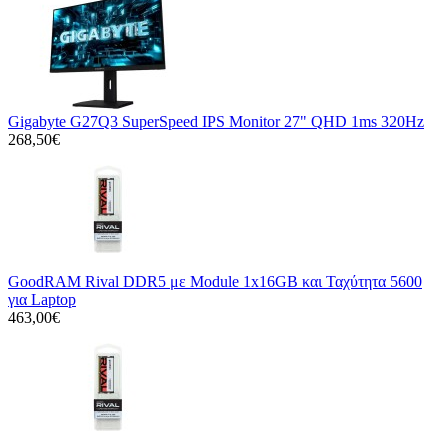
Gigabyte G27Q3 SuperSpeed IPS Monitor 27" QHD 1ms 320Hz
268,50€
GoodRAM Rival DDR5 με Module 1x16GB και Ταχύτητα 5600
για Laptop
463,00€