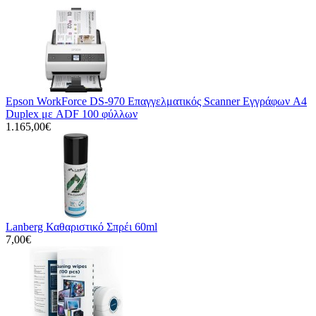
Epson WorkForce DS-970 Επαγγελματικός Scanner Εγγράφων A4
Duplex με ADF 100 φύλλων
1.165,00€
Lanberg Καθαριστικό Σπρέι 60ml
7,00€