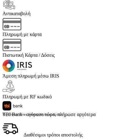
Αντικαταβολή
Πληρωμή με κάρτα
Πιστωτική Κάρτα / Δόσεις
Άμεση πληρωμή μέσω IRIS
Πληρωμή με RF κωδικό
TBI Bank - αγόρασε τώρα, πλήρωσε αργότερα
Με 4 άτοκες δόσεις (κόστος υπηρεσίας 4 ευρώ)
Διαθέσιμοι τρόποι αποστολής