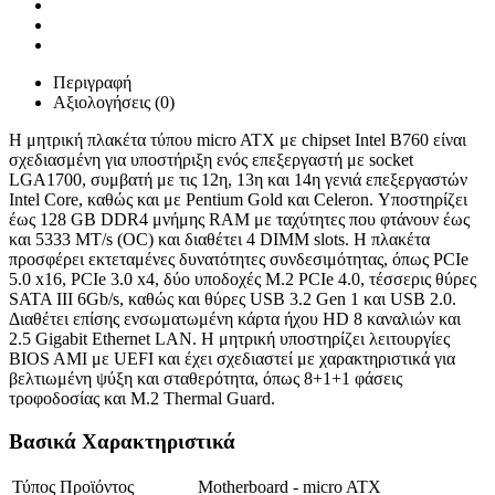
Περιγραφή
Αξιολογήσεις (0)
Η μητρική πλακέτα τύπου micro ATX με chipset Intel B760 είναι
σχεδιασμένη για υποστήριξη ενός επεξεργαστή με socket
LGA1700, συμβατή με τις 12η, 13η και 14η γενιά επεξεργαστών
Intel Core, καθώς και με Pentium Gold και Celeron. Υποστηρίζει
έως 128 GB DDR4 μνήμης RAM με ταχύτητες που φτάνουν έως
και 5333 MT/s (OC) και διαθέτει 4 DIMM slots. Η πλακέτα
προσφέρει εκτεταμένες δυνατότητες συνδεσιμότητας, όπως PCIe
5.0 x16, PCIe 3.0 x4, δύο υποδοχές M.2 PCIe 4.0, τέσσερις θύρες
SATA III 6Gb/s, καθώς και θύρες USB 3.2 Gen 1 και USB 2.0.
Διαθέτει επίσης ενσωματωμένη κάρτα ήχου HD 8 καναλιών και
2.5 Gigabit Ethernet LAN. Η μητρική υποστηρίζει λειτουργίες
BIOS AMI με UEFI και έχει σχεδιαστεί με χαρακτηριστικά για
βελτιωμένη ψύξη και σταθερότητα, όπως 8+1+1 φάσεις
τροφοδοσίας και M.2 Thermal Guard.
Βασικά Χαρακτηριστικά
Τύπος Προϊόντος
Motherboard - micro ATX