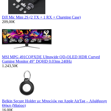
DJI Mic Mini 2S (2 TX + 1 RX + Charging Case)
209,00€
MSI MPG 491CQPXDE Ultrawide QD-OLED HDR Curved
Gaming Monitor 49" DQHD 0.03ms 240Hz
1.243,50€
Belkin Secure Holder με Μπρελόκ για Apple AirTag – Αδιάβροχη
Θήκη (Μαύρο)
16,00€