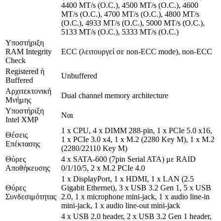
4400 MT/s (O.C.), 4500 MT/s (O.C.), 4600
MT/s (O.C.), 4700 MT/s (O.C.), 4800 MT/s
(O.C.), 4933 MT/s (O.C.), 5000 MT/s (O.C.),
5133 MT/s (O.C.), 5333 MT/s (O.C.)
Υποστήριξη
RAM Integrity
ECC (λειτουργεί σε non-ECC mode), non-ECC
Check
Registered ή
Unbuffered
Buffered
Αρχιτεκτονική
Dual channel memory architecture
Μνήμης
Υποστήριξη
Ναι
Intel XMP
1 x CPU, 4 x DIMM 288-pin, 1 x PCIe 5.0 x16,
Θέσεις
1 x PCIe 3.0 x4, 1 x M.2 (2280 Key M), 1 x M.2
Επέκτασης
(2280/22110 Key M)
Θύρες
4 x SATA-600 (7pin Serial ATA) με RAID
Αποθήκευσης
0/1/10/5, 2 x M.2 PCIe 4.0
1 x DisplayPort, 1 x HDMI, 1 x LAN (2.5
Θύρες
Gigabit Ethernet), 3 x USB 3.2 Gen 1, 5 x USB
Συνδεσιμότητας
2.0, 1 x microphone mini-jack, 1 x audio line-in
mini-jack, 1 x audio line-out mini-jack
4 x USB 2.0 header, 2 x USB 3.2 Gen 1 header,