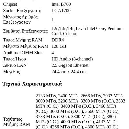
Chipset
Intel B760
Socket Επεξεργαστή
LGA1700
Μέγιστος Αριθμός
1
Επεξεργαστών
12η/13η/14η Γενιά Intel Core, Pentium
Συμβατοί Επεξεργαστές
Gold, Celeron
Τύπος Μνήμης RAM
DDR4
Μέγιστο Μέγεθος RAM
128 GB
Αριθμός DIMM Slots
4
Τύπος Ήχου
HD Audio (8-channel)
Δίκτυο LAN
2.5 Gigabit Ethernet
Μέγεθος
24.4 cm x 24.4 cm
Τεχνικά Χαρακτηριστικά
2133 MT/s, 2400 MT/s, 2666 MT/s, 2933 MT/s,
3000 MT/s, 3200 MT/s, 3300 MT/s (O.C.), 3333
MT/s (O.C.), 3400 MT/s (O.C.), 3466 MT/s
(O.C.), 3600 MT/s (O.C.), 3666 MT/s (O.C.),
3733 MT/s (O.C.), 3800 MT/s (O.C.), 3866
Ταχύτητες
MT/s (O.C.), 4000 MT/s (O.C.), 4133 MT/s
Μνήμης RAM
(O.C.), 4266 MT/s (O.C.), 4300 MT/s (O.C.),