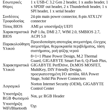
Εσωτερικές
1 x USB-C 3.2 Gen 2 header, 1 x audio header, 1
Θύρες
x SPDIF out header, 2 x Thunderbolt header, 1 x
SPI header, 1 x serial header
Συνδέσεις
24-pin main power connector, 8-pin ATX12V
Τροφοδοσίας
connector
Τύπος BIOS
AMI με υποστήριξη UEFI
Χαρακτηριστικά
PnP 1.0a, DMI 2.7, WfM 2.0, SMBIOS 2.7,
BIOS
ACPI 5.0
Προειδοποίηση αποτυχίας ανεμιστήρα, έλεγχος
Παρακολούθηση
ανεμιστήρα, θερμοκρασία περιβλήματος, τάση
Υλικού
συστήματος, ροή ψύξης νερού
8+1+1 Phase Power Design, M.2 Thermal
Guard, GIGABYTE Smart Fan 6, Q-Flash Plus,
Χαρακτηριστικά
GIGABYTE PerfDrive, Dr.MOS MOSFET,
Υλικού
MultiKey, DIY Friendly Design,
προεγκατεστημένη I/O ασπίδα, 60A Power
Stage, Solid Pin Power Connectors
Norton Internet Security (OEM), GIGABYTE
Λογισμικό
Control Center
Υποστήριξη
Ναι, με RGB Header
RGB Φωτισμού
Υποστήριξη
Όχι
WiFi/Bluetooth