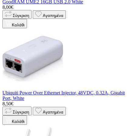
GoodRAM UME2 16GB USB 2.0 White
8,00€
Σύγκριση
Αγαπημένα
Καλάθι
Ubiquiti Power Over Ethernet Injector, 48VDC, 0.32A, Gigabit
Port, White
8,50€
Σύγκριση
Αγαπημένα
Καλάθι