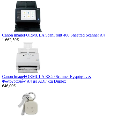
Canon imageFORMULA ScanFront 400 Sheetfed Scanner A4
1.662,50€
Canon imageFORMULA RS40 Scanner Εγγράφων &
Φωτογραφιών A4 με ADF και Duplex
646,00€