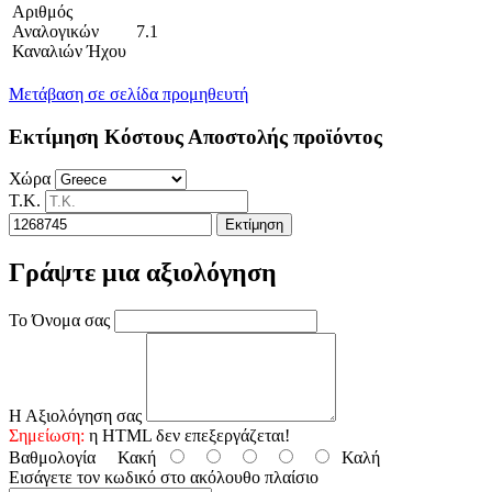
Αριθμός
Αναλογικών
7.1
Καναλιών Ήχου
Μετάβαση σε σελίδα προμηθευτή
Εκτίμηση Κόστους Αποστολής προϊόντος
Χώρα
Τ.Κ.
Εκτίμηση
Γράψτε μια αξιολόγηση
Το Όνομα σας
Η Αξιολόγηση σας
Σημείωση:
η HTML δεν επεξεργάζεται!
Βαθμολογία
Κακή
Καλή
Εισάγετε τον κωδικό στο ακόλουθο πλαίσιο