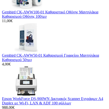
Gembird CK-AWW100-01 Καθαριστικό Οθόνης Μαντηλάκια
Καθαρισμού Οθόνης 100τμχ
11,00€
Gembird CK-AWW50-01 Καθαρισμού Γραφείου Μαντηλάκια
Καθαρισμού 50τμχ
4,00€
Epson WorkForce DS-900WN Δικτυακός Scanner Εγγράφων A4
Duplex με Wi-Fi, LAN & ADF 100 φύλλων
988,00€